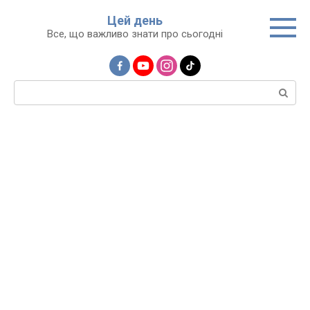
Перейти
Цей день
до
Все, що важливо знати про сьогодні
вмісту
Пошук: