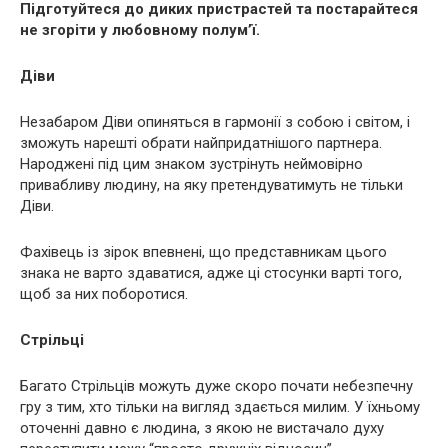
Підготуйтеся до диких пристрастей та постарайтеся
не згоріти у любовному полум’ї.
Діви
Незабаром Діви опиняться в гармонії з собою і світом, і
зможуть нарешті обрати найпридатнішого партнера.
Народжені під цим знаком зустрінуть неймовірно
привабливу людину, на яку претендуватимуть не тільки
Діви.
Фахівець із зірок впевнені, що представникам цього
знака не варто здаватися, адже ці стосунки варті того,
щоб за них поборотися.
Стрільці
Багато Стрільців можуть дуже скоро почати небезпечну
гру з тим, хто тільки на вигляд здається милим. У їхньому
оточенні давно є людина, з якою не вистачало духу