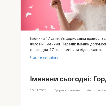
Іменини 17 січня За церковним православ
чоловічі іменини. Перелік іменин допомож
цього дня. 17 січня іменини відзначають
Читати повністю
Іменини сьогодні: Горд
15.01.2022
Рубрика:
Іменини
Автор:
Astro