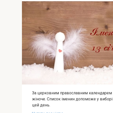
За церковним православним календарем 13 
жіноче. Список іменин допоможе у виборі 
цей день.