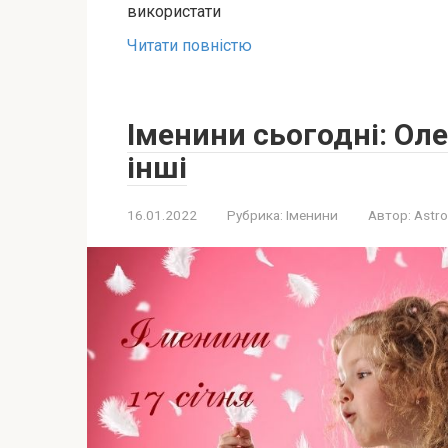
використати
Читати повністю
Іменини сьогодні: Ол
інші
16.01.2022
Рубрика:
Іменини
Автор:
Astro