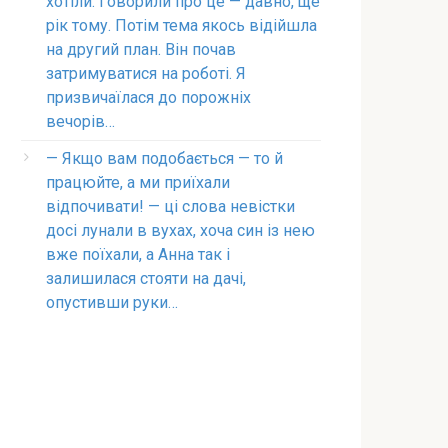
хотіли. Говорили про це — давно, ще
рік тому. Потім тема якось відійшла
на другий план. Він почав
затримуватися на роботі. Я
призвичаїлася до порожніх
вечорів…
— Якщо вам подобається — то й
працюйте, а ми приїхали
відпочивати! — ці слова невістки
досі лунали в вухах, хоча син із нею
вже поїхали, а Анна так і
залишилася стояти на дачі,
опустивши руки…