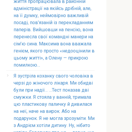
життя пропрацювала в районній
адміністрації на якійсь дрібній, але,
на її думку, неймовірно важливій
посаді, пов’язаній із перекладанням
паперів. Вийшовши на пенсію, вона
перенесла свої командні манери на
сім’ю сина. Максима вона вважала
генієм, якого просто «недооцінили в
цьому житті», а Олену — прикрою
помилкою…
Я зустріла коханку свого чоловіка в
черзі до жіночого лікаря. Ми обидві
були при надії… …Тест показав дві
смужки. Я стояла у ванній, тримала
цю пластикову паличку й дивилася
на неї, наче на вирок. Або на
подарунок. Я не могла зрозуміти. Ми
з Андрієм хотіли дитину. Ну, нібито