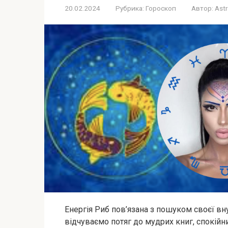
20.02.2024
Рубрика:
Гороскоп
Автор:
Astr
Енергія Риб пов’язана з пошуком своєї вну
відчуваємо потяг до мудрих книг, спокійни