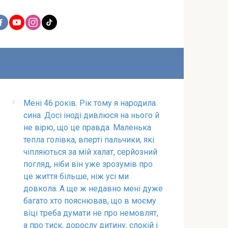
Мені 46 років. Рік тому я народила
сина. Досі іноді дивлюся на нього й
не вірю, що це правда. Маленька
тепла голівка, вперті пальчики, які
чіпляються за мій халат, серйозний
погляд, ніби він уже зрозумів про
це життя більше, ніж усі ми
довкола. A ще ж недавно мені дуже
багато хто пояснював, що в моєму
віці треба думати не про немовлят,
а про тиск, дорослу дитину, спокій і