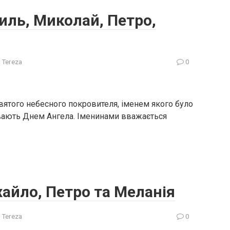
иль, Миколай, Петро,
 Tereza
0
святого небесного покровителя, іменем якого було
ивають Днем Ангела. Іменинами вважається
хайло, Петро та Меланія
 Tereza
0