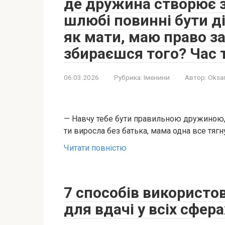
де дружина створює з
шлюбі повинні бути діт
як мати, маю право за
збираєшся того? Час 
06.03.2026
Рубрика:
Іменини
Автор:
Oksa
— Навчу тебе бути правильною дружиною, 
ти виросла без батька, мама одна все тягн
Читати повністю
7 способів використо
для вдачі у всіх сфера