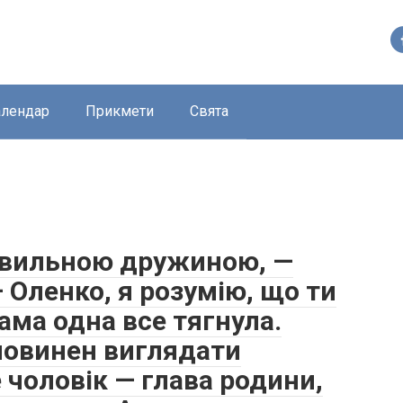
алендар
Прикмети
Свята
равильною дружиною, —
 Оленко, я розумію, що ти
ама одна все тягнула.
 повинен виглядати
чоловік — глава родини,