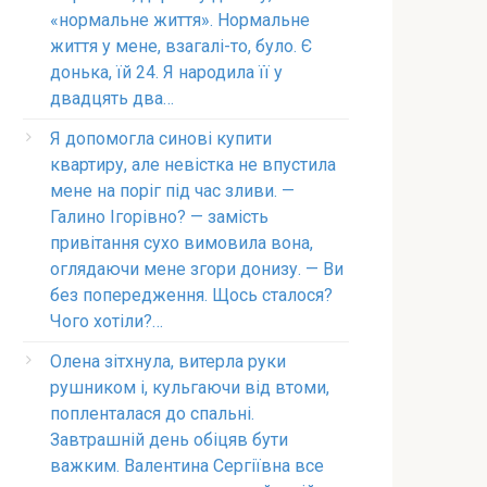
«нормальне життя». Нормальне
життя у мене, взагалі-то, було. Є
донька, їй 24. Я народила її у
двадцять два…
Я допомогла синові купити
квартиру, але невістка не впустила
мене на поріг під час зливи. —
Галино Ігорівно? — замість
привітання сухо вимовила вона,
оглядаючи мене згори донизу. — Ви
без попередження. Щось сталося?
Чого хотіли?…
Олена зітхнула, витерла руки
рушником і, кульгаючи від втоми,
попленталася до спальні.
Завтрашній день обіцяв бути
важким. Валентина Сергіївна все