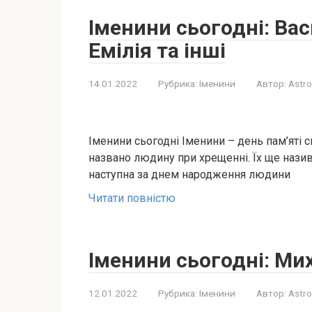
Іменини сьогодні: Вас
Емілія та інші
14.01.2022
Рубрика:
Іменини
Автор:
Astro
Іменини сьогодні Іменини – день пам’яті 
названо людину при хрещенні. Їх ще наз
наступна за днем ​​народження людини
Читати повністю
Іменини сьогодні: Ми
12.01.2022
Рубрика:
Іменини
Автор:
Astro