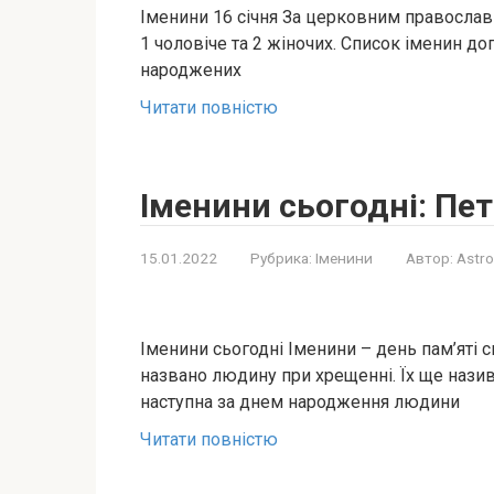
Іменини 16 січня За церковним православ
1 чоловіче та 2 жіночих. Список іменин до
народжених
Читати повністю
Іменини сьогодні: Петр
15.01.2022
Рубрика:
Іменини
Автор:
Astro
Іменини сьогодні Іменини – день пам’яті 
названо людину при хрещенні. Їх ще наз
наступна за днем ​​народження людини
Читати повністю