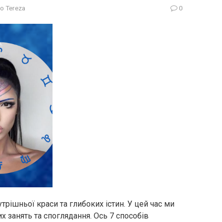
o Tereza
0
трішньої краси та глибоких істин. У цей час ми
х занять та споглядання. Ось 7 способів