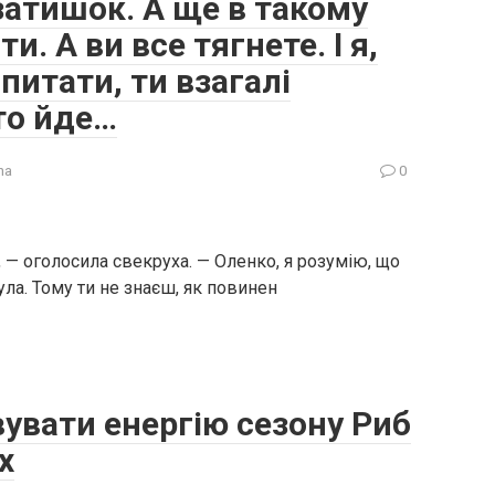
атишок. А ще в такому
и. А ви все тягнете. І я,
питати, ти взагалі
то йде…
na
0
— оголосила свекруха. — Оленко, я розумію, що
ула. Тому ти не знаєш, як повинен
вувати енергію сезону Риб
х