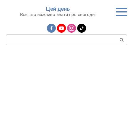
Перейти
Цей день
до
Все, що важливо знати про сьогодні
вмісту
Пошук: