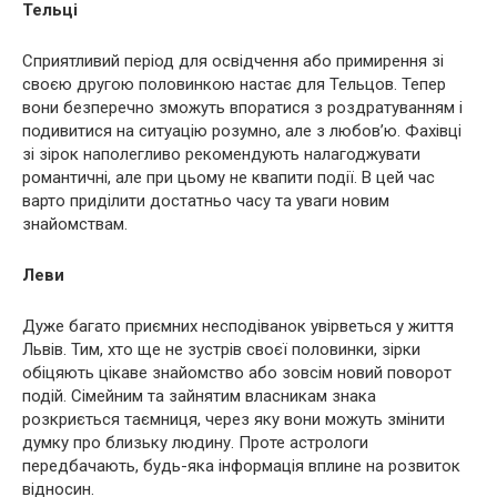
Тельці
Сприятливий період для освідчення або примирення зі
своєю другою половинкою настає для Тельцов. Тепер
вони безперечно зможуть впоратися з роздратуванням і
подивитися на ситуацію розумно, але з любов’ю. Фахівці
зі зірок наполегливо рекомендують налагоджувати
романтичні, але при цьому не квапити події. В цей час
варто приділити достатньо часу та уваги новим
знайомствам.
Леви
Дуже багато приємних несподіванок увірветься у життя
Львів. Тим, хто ще не зустрів своєї половинки, зірки
обіцяють цікаве знайомство або зовсім новий поворот
подій. Сімейним та зайнятим власникам знака
розкриється таємниця, через яку вони можуть змінити
думку про близьку людину. Проте астрологи
передбачають, будь-яка інформація вплине на розвиток
відносин.