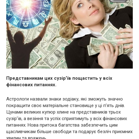
Представникам цих сузір’їв пощастить у всіх
фінансових питаннях.
Астрологи назвали знаки зодіаку, які зможуть значно
покращити своє матеріальне становище у ці п’ять днів.
Цунами великих купюр хлине на представників трьох
сузір’їв, а везіння та успіх сприятимуть у всіх фінансових
питаннях. Нова притока багатства забезпечить цим
щасливчикам більше свободи та подарує безліч приємних
хвилин та вражень.