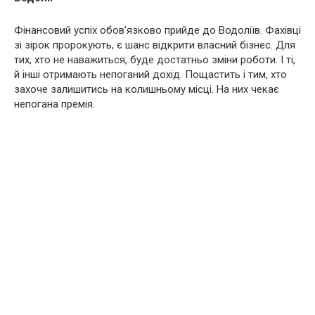
Фінансовий успіх обов’язково прийде до Водоліїв. Фахівці
зі зірок пророкують, є шанс відкрити власний бізнес. Для
тих, хто не наважиться, буде достатньо зміни роботи. І ті,
й інші отримають непоганий дохід. Пощастить і тим, хто
захоче залишитись на колишньому місці. На них чекає
непогана премія.