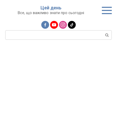
Перейти
Цей день
до
Все, що важливо знати про сьогодні
вмісту
Пошук: