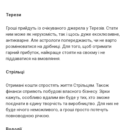
Терези
Гроші прийдуть із очікуваного джерела у Терезів. Стати
ним може як нерухомість, так і щось дуже ексклюзивне,
антикварне. Але астрологи попереджають, чи не варто
розмінюватися на дрібниці. Для того, щоб отримати
гарний прибуток, найкраще стояти на своєму і не
піддаватися на вмовляння.
Стрільці
Отримані кошти спростять життя Стрільцям. Також
фінанси сприяють побудові власного бізнесу. Зірки
кажуть, особливо вдалим він буде у тих, хто зможе
поєднати в єдину творчість та виробництво. Для них не
буде нічого неможливого, а гроші просто потечуть
повноводною річкою.
Водолії