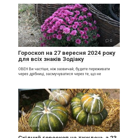
Гороскоп
0
Гороскоп на 27 вересня 2024 року
для всіх знаків Зодіаку
ОВЕН Ви частіше, ніж зазвичай, будете переживати
через дрібниці, засмучуватися через те, що не
Гороскоп
0
Східний гороскоп на тиждень з 23