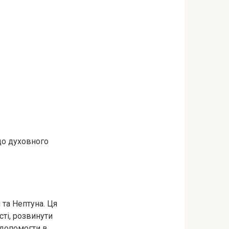
до духовного
 та Нептуна. Ця
ті, розвинути
 допомогти в