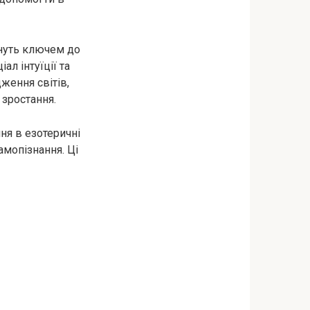
ануть ключем до
л інтуїції та
ження світів,
 зростання.
ня в езотеричні
амопізнання. Ці