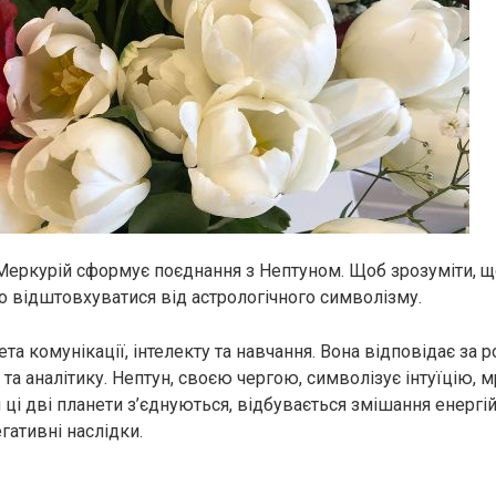
Меркурій сформує поєднання з Нептуном. Щоб зрозуміти, щ
но відштовхуватися від астрологічного символізму.
та комунікації, інтелекту та навчання. Вона відповідає за 
 та аналітику. Нептун, своєю чергою, символізує інтуїцію, мр
 ці дві планети з’єднуються, відбувається змішання енергі
егативні наслідки.