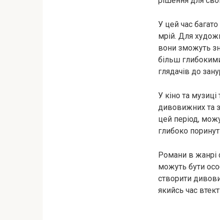
рішення для сво
У цей час багато
мрій. Для художн
вони зможуть зна
більш глибокими
глядачів до зану
У кіно та музиц
дивовижних та з
цей період, мож
глибоко поринути
Романи в жанрі ф
можуть бути осо
створити дивовиж
якийсь час втект