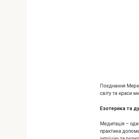
Поєднання Мерку
світу та краси м
Езотерика та ду
Медитація – оди
практика допома
інтуїцію та розк