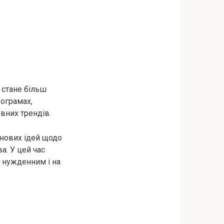
 стане більш
рограмах,
вних трендів.
 нових ідей щодо
а. У цей час
у нужденним і на