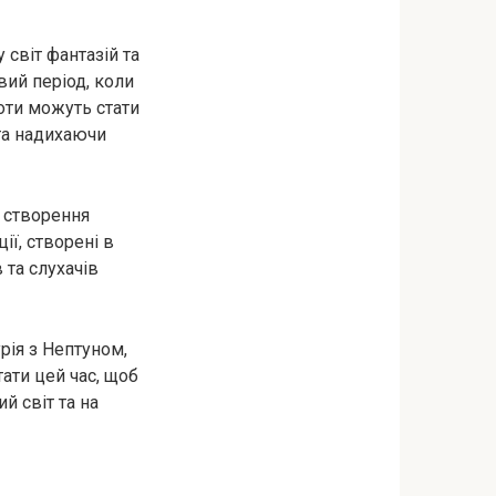
 світ фантазій та
вий період, коли
боти можуть стати
та надихаючи
о створення
ї, створені в
 та слухачів
урія з Нептуном,
ати цей час, щоб
й світ та на