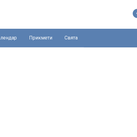
алендар
Прикмети
Свята