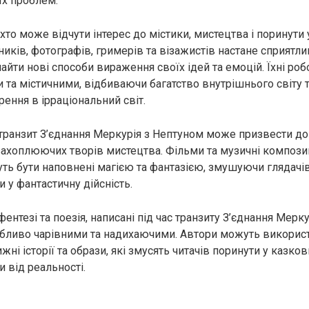
їх проблем.
 хто може відчути інтерес до містики, мистецтва і поринути у
иків, фотографів, гримерів та візажистів настане сприятли
йти нові способи вираження своїх ідей та емоцій. Їхні ро
 та містичними, відбиваючи багатство внутрішнього світу 
рення в ірраціональний світ.
і транзит З’єднання Меркурія з Нептуном може призвести д
ахоплюючих творів мистецтва. Фільми та музичні композиці
уть бути наповнені магією та фантазією, змушуючи глядачів
 у фантастичну дійсність.
ентезі та поезія, написані під час транзиту З’єднання Мерк
бливо чарівними та надихаючими. Автори можуть використ
ні історії та образи, які змусять читачів поринути у казкови
и від реальності.