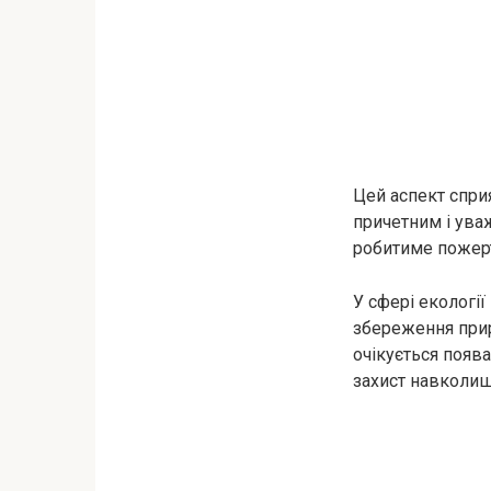
Цей аспект сприя
причетним і ува
робитиме пожерт
У сфері екологі
збереження приро
очікується появ
захист навколи