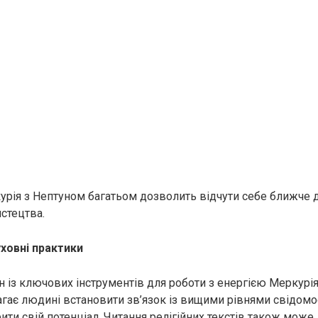
рія з Нептуном багатьом дозволить відчути себе ближче 
истецтва.
ховні практики
н із ключових інструментів для роботи з енергією Меркурія
гає людині встановити зв’язок із вищими рівнями свідомос
рити свій потенціал. Читання релігійних текстів також може