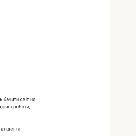
ь бачити світ не
орчої роботи,
і ідеї та