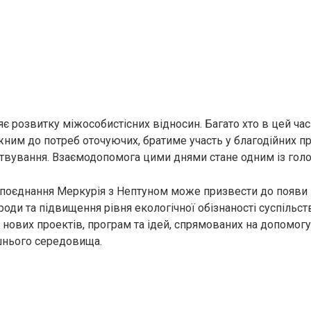
є розвитку міжособистісних відносин. Багато хто в цей час
жним до потреб оточуючих, братиме участь у благодійних п
вування. Взаємодопомога цими днями стане одним із голо
ї поєднання Меркурія з Нептуном може призвести до появи
ди та підвищення рівня екологічної обізнаності суспільств
а нових проектів, програм та ідей, спрямованих на допомог
шнього середовища.