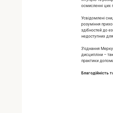
осмисленні цих 
Усвідомлені сни
розуміння прихов
здібностей до е
недоступних для 
З’єднання Мерку
дисципліни – так
практики допома
Благодійність т