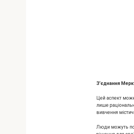
З’єднання Мерк
Цей аспект може 
лише раціонально
вивчення містич
Люди можуть поч