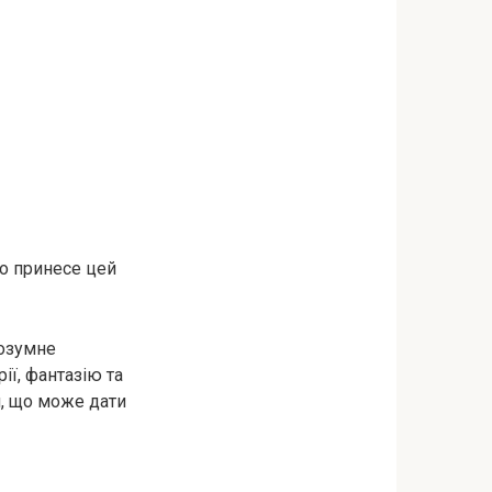
о принесе цей
розумне
ії, фантазію та
й, що може дати