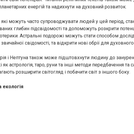
планетарних енергій та надихнути на духовний розвиток.
, які можуть часто супроводжувати людей у цей період, ст
аних глибин підсвідомості та допоможуть розкрити потенціа
зотерики. Астральні подорожі можуть стати способом дослід
звичайної свідомості, та відкрити нові обрії для духовного
рія і Нептуна також може підштовхнути людину до занурен
і як астрологія, таро, руни та інші методи передбачення та с
гають розширити світогляд і побачити світ з іншого боку.
а екологія