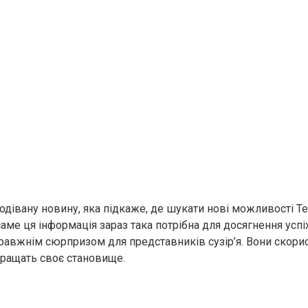
дівану новину, яка підкаже, де шукати нові можливості Те
саме ця інформація зараз така потрібна для досягнення успі
равжнім сюрпризом для представників сузір’я. Вони скори
кращать своє становище.