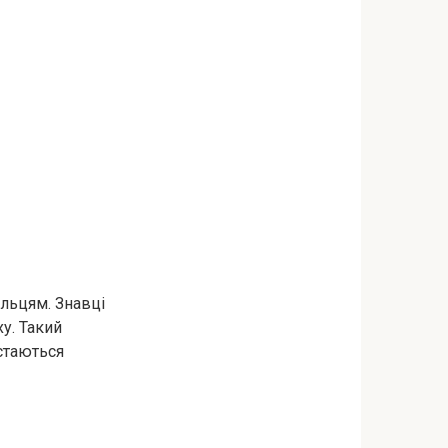
льцям. Знавці
ху. Такий
стаються