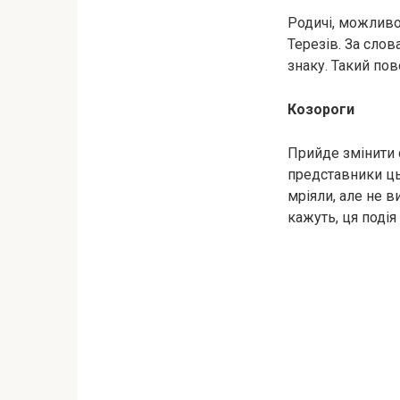
Родичі, можливо
Терезів. За слов
знаку. Такий по
Козороги
Прийде змінити 
представники ць
мріяли, але не в
кажуть, ця подія