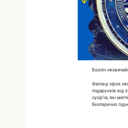
Безліч незвичай
Фахівці зірок н
подарунків від 
сузір’їв, які ми
безперечно підн