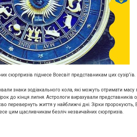
них сюрпризів піднесе Всесвіт представникам цих сузір’їв.
азвали знаки зодіакального кола, які можуть отримати масу
зірок до кінця липня. Астрологи вирахували представників 
ттєво перевернуть життя у найближчі дні. Зірки пророкують, 
есе цим щасливчикам безліч незвичайних сюрпризів.