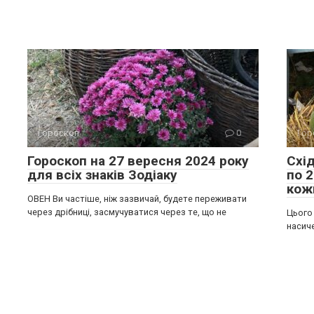
Гороскоп
0
Гор
Гороскоп на 27 вересня 2024 року
Схі
для всіх знаків Зодіаку
по 
кож
ОВЕН Ви частіше, ніж зазвичай, будете переживати
через дрібниці, засмучуватися через те, що не
Цього 
насич