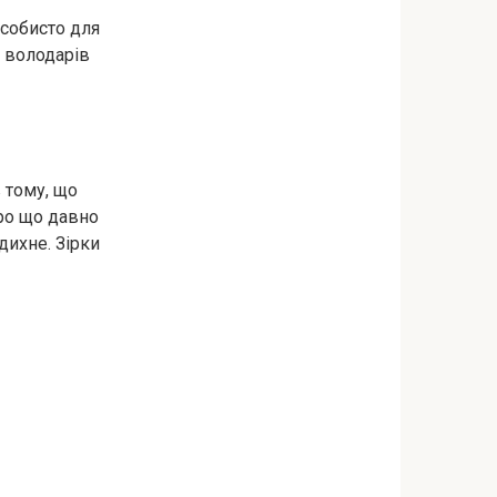
собисто для
м володарів
 тому, що
ро що давно
дихне. Зірки