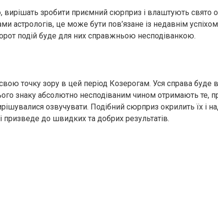
, вирішать зробити приємний сюрприз і влаштують свято о
ами астрологів, це може бути пов’язане із недавнім успіхо
ворот подій буде для них справжньою несподіванкою.
свою точку зору в цей період Козерогам. Уся справа буде в
ого знаку абсолютно несподіваним чином отримають те, п
ирішувалися озвучувати. Подібний сюрприз окрилить їх і на
 і призведе до швидких та добрих результатів.