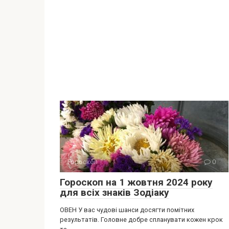
Гороскоп
0
Гороскоп на 1 жовтня 2024 року
для всіх знаків Зодіаку
ОВЕН У вас чудові шанси досягти помітних
результатів. Головне добре спланувати кожен крок