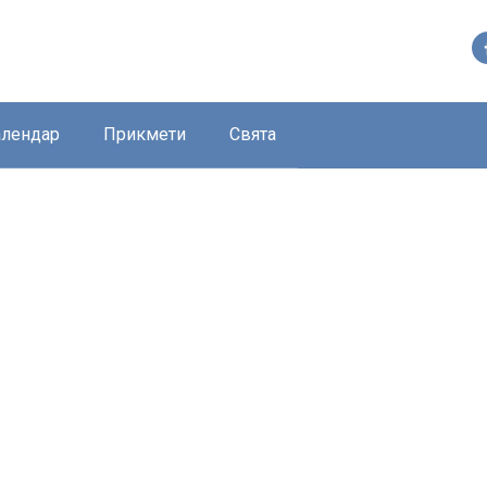
алендар
Прикмети
Свята