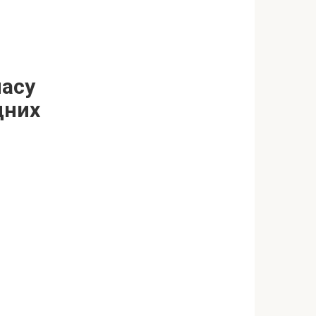
масу
дних