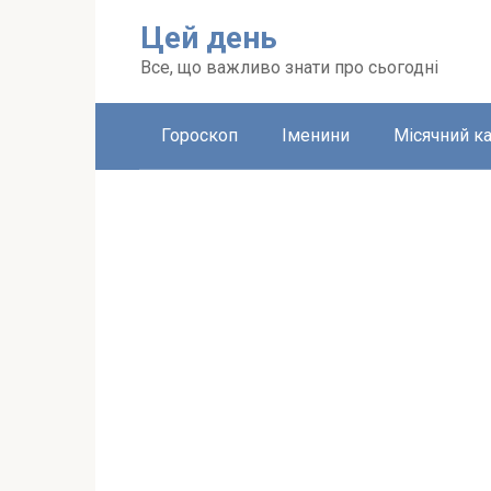
Перейти
Цей день
до
вмісту
Все, що важливо знати про сьогодні
Гороскоп
Іменини
Місячний к