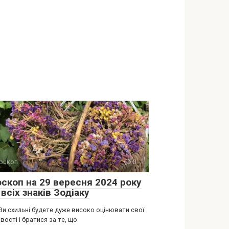
оскоп
0
оскоп на 29 вересня 2024 року
всіх знаків Зодіаку
Ви схильні будете дуже високо оцінювати свої
ості і братися за те, що