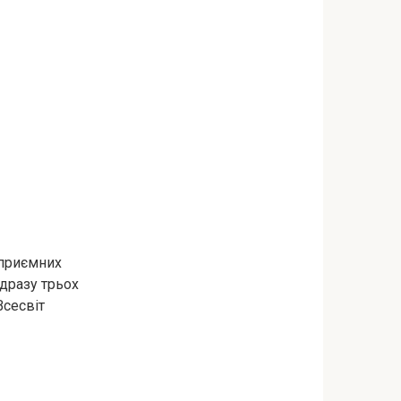
 приємних
одразу трьох
Всесвіт