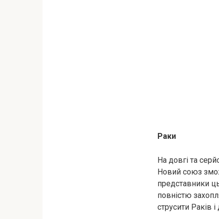
Раки
На довгі та сер
Новий союз змож
представники ць
повністю захопля
струсити Раків і