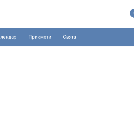
алендар
Прикмети
Свята