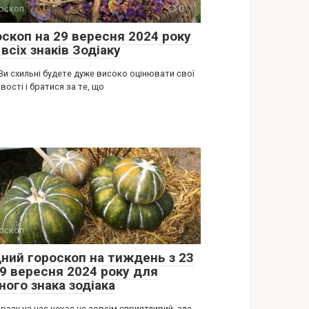
оскоп
0
оскоп на 29 вересня 2024 року
всіх знаків Зодіаку
Ви схильні будете дуже високо оцінювати свої
ості і братися за те, що
оскоп
0
дний гороскоп на тиждень з 23
29 вересня 2024 року для
ного знака зодіака
разу на нас чекає не зовсім сприятливий, але