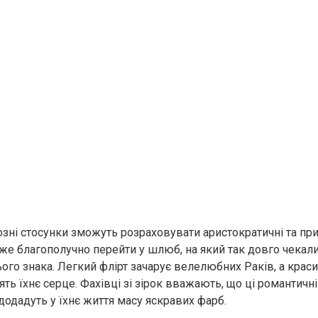
йозні стосунки зможуть розраховувати аристократичні та пр
е благополучно перейти у шлюб, на який так довго чекали
ого знака. Легкий флірт зачарує велелюбних Раків, а крас
ть їхнє серце. Фахівці зі зірок вважають, що ці романтичн
 додадуть у їхнє життя масу яскравих фарб.