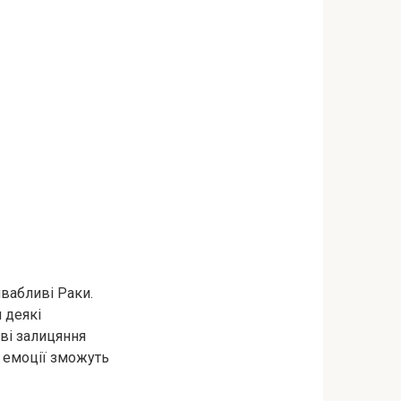
ивабливі Раки.
 деякі
иві залицяння
і емоції зможуть