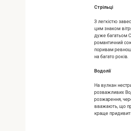
Стрільці
З легкістю заве
цим знаком вітря
дуже багатьом С
романтичний сою
поривам ревнощі
на багато років.
Водолії
На вулкан нестр
розважливих Вод
розжарення, чере
вважають, що пре
краще придивити