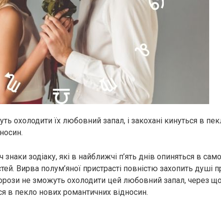
ть охолодити їх любовний запал, і закохані кинуться в пе
носин.
 знаки зодіаку, які в найближчі п’ять днів опиняться в сам
стей. Вирва полум’яної пристрасті повністю захопить душі 
 Морози не зможуть охолодити цей любовний запал, через що
я в пекло нових романтичних відносин.