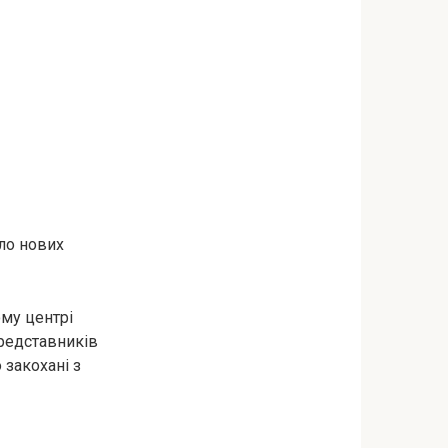
кло нових
ому центрі
представників
 закохані з