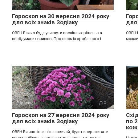
Гороскоп
0
Гор
Гороскоп на 30 вересня 2024 року
Гор
для всіх знаків Зодіаку
для 
ОВЕН Важко буде уникнути поспішних рішень та
ОВЕН 
необдуманих вчинків. Про щось із зробленого і
можлив
Гороскоп
0
Гор
Гороскоп на 27 вересня 2024 року
Схі
для всіх знаків Зодіаку
по 
кож
ОВЕН Ви частіше, ніж зазвичай, будете переживати
через дрібниці, засмучуватися через те, що не
Цього 