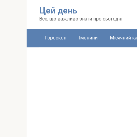
Перейти
Цей день
до
вмісту
Все, що важливо знати про сьогодні
Гороскоп
Іменини
Місячний к