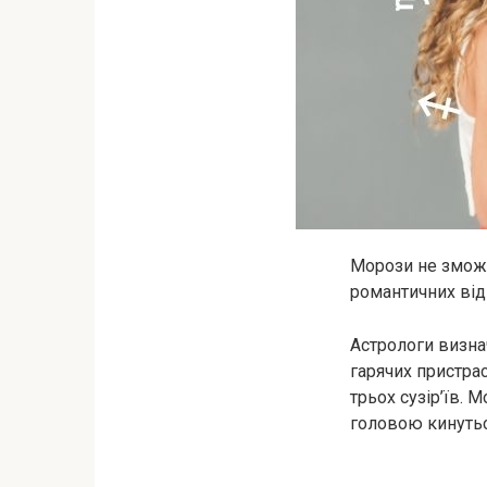
Морози не зможу
романтичних від
Астрологи визнач
гарячих пристра
трьох сузір’їв.
головою кинутьс