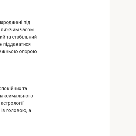
народжені під
айближчим часом
ий та стабільний
е піддаватися
равжньою опорою
спокійних та
 максимального
 астрології
із головою, а