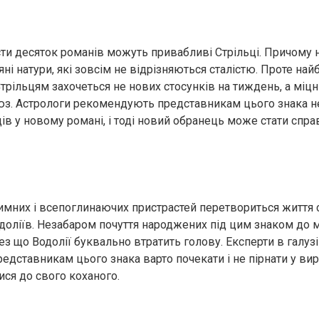
сти десяток романів можуть привабливі Стрільці. Причому 
ні натури, які зовсім не відрізняються сталістю. Проте н
трільцям захочеться не нових стосунків на тиждень, а міцн
з. Астрологи рекомендують представникам цього знака н
в у новому романі, і тоді новий обранець може стати сп
имних і всепоглинаючих пристрастей перетвориться життя 
оліїв. Незабаром почуття народжених під цим знаком до
з що Водолії буквально втратить голову. Експерти в галузі
дставникам цього знака варто почекати і не пірнати у вир 
ся до свого коханого.