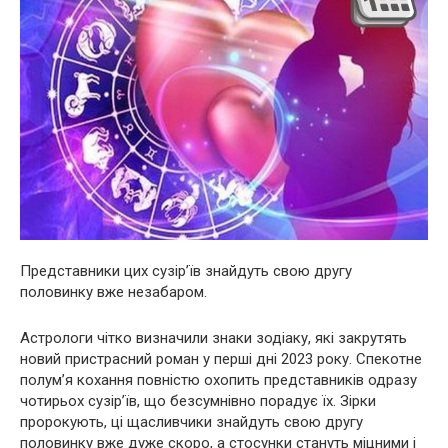
Представники цих сузір’їв знайдуть свою другу
половинку вже незабаром.
Астрологи чітко визначили знаки зодіаку, які закрутять
новий пристрасний роман у перші дні 2023 року. Спекотне
полум’я кохання повністю охопить представників одразу
чотирьох сузір’їв, що безсумнівно порадує їх. Зірки
пророкують, ці щасливчики знайдуть свою другу
половинку вже дуже скоро, а стосунки стануть міцними і