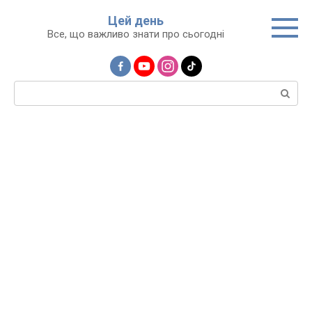
Перейти
Цей день
до
Все, що важливо знати про сьогодні
вмісту
Пошук: