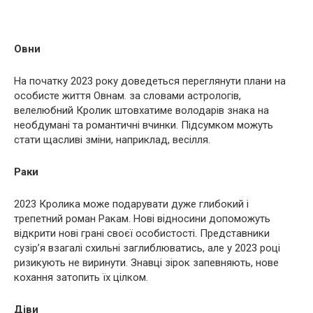
Овни
На початку 2023 року доведеться переглянути плани на
особисте життя Овнам. за словами астрологів,
велелюбний Кролик штовхатиме володарів знака на
необдумані та романтичні вчинки. Підсумком можуть
стати щасливі зміни, наприклад, весілля.
Раки
2023 Кролика може подарувати дуже глибокий і
трепетний роман Ракам. Нові відносини допоможуть
відкрити нові грані своєї особистості. Представники
сузір’я взагалі схильні заглиблюватись, але у 2023 році
ризикують не виринути. Знавці зірок запевняють, нове
кохання затопить їх цілком.
Діви