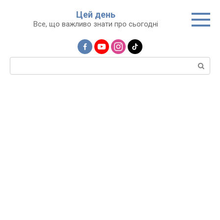
Перейти
Цей день
до
Все, що важливо знати про сьогодні
вмісту
Пошук: