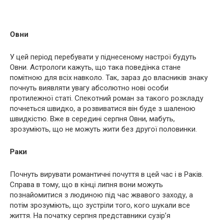
Овни
У цей період перебувати у піднесеному настрої будуть
Овни. Астрологи кажуть, що така поведінка стане
помітною для всіх навколо. Так, зараз до власників знаку
почнуть виявляти увагу абсолютно нові особи
протилежної статі. Спекотний роман за такого розкладу
почнеться швидко, а розвиватися він буде з шаленою
швидкістю. Вже в середині серпня Овни, мабуть,
зрозуміють, що не можуть жити без другої половинки.
Раки
Почнуть вирувати романтичні почуття в цей час і в Раків.
Справа в тому, що в кінці липня вони можуть
познайомитися з людиною під час жвавого заходу, а
потім зрозуміють, що зустріли того, кого шукали все
життя. На початку серпня представники сузір’я