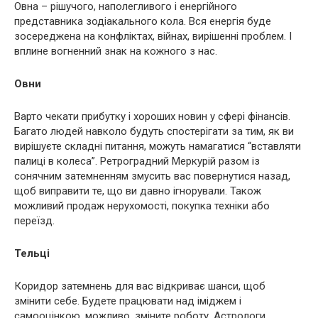
Овна – рішучого, наполегливого і енергійного
представника зодіакального кола. Вся енергія буде
зосереджена на конфліктах, війнах, вирішенні проблем. І
вплине вогненний знак на кожного з нас.
Овни
Варто чекати прибутку і хороших новин у сфері фінансів.
Багато людей навколо будуть спостерігати за тим, як ви
вирішуєте складні питання, можуть намагатися “вставляти
палиці в колеса”. Ретроградний Меркурій разом із
сонячним затемненням змусить вас повернутися назад,
щоб виправити те, що ви давно ігнорували. Також
можливий продаж нерухомості, покупка техніки або
переїзд.
Тельці
Коридор затемнень для вас відкриває шанси, щоб
змінити себе. Будете працювати над іміджем і
самооцінкою, можливо, зміните роботу. Астрологи