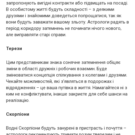
запропонують вигідні контракти або підвищать на посаді.
В особистому житті будуть складності – з деякими
друзями і знайомими доведеться попрощатися, так як
вони будуть заважати вашому зльоту. Астрологи радять в
період коридору затемнень не починати нічого нового,
але виправляти старі справи.
Терези
Цим представникам знака сонячне затемнення обіцяє
зміни в області дружніх і робочих взаємин. Буде
змінюватися концепція спілкування з колегами і друзями.
Чекайте можливостей, які з’являться в подорожах і
відрядженнях – це ваша путівка в життя. Намагайтеся ні з
ким не конфліктувати, інакше закриєте для себе шанси на
реалізацію.
Скорпіони
Водні Скорпіони будуть занурені в пристрасть і почуття –
астрологи рекомендують тримати розум тверезим і не