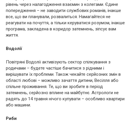
рівень через налагодження взаємин з колегами. Єдине
попередження – не заводити службових романів, інакше
все, що ви планували, розвалиться. Намагайтеся не
реагувати на почуття, а тільки керуватися розумом, інакше
програма, закладена в коридор затемнень, зіпсує вам
життя.
Водолії
Повітряні Водолії активізують сектор спілкування з
родичами – будете частіше бачитися з рідними і
вирішувати їх проблеми. Також чекайте серйозних змін в
області любові – можливо зачаття дитини, Весілля або
спільне проживання. Те, що ви зробите в період
затемнень, серйозно вплине на майбутнє. Астрологи не
радять до 14 травня нічого купувати – особливо квартири
або машини.
Риби