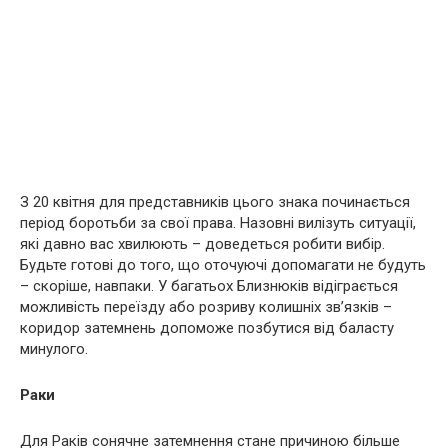
З 20 квітня для представників цього знака починається
період боротьби за свої права. Назовні вилізуть ситуації,
які давно вас хвилюють – доведеться робити вибір.
Будьте готові до того, що оточуючі допомагати не будуть
– скоріше, навпаки. У багатьох Близнюків відіграється
можливість переїзду або розриву колишніх зв’язків –
коридор затемнень допоможе позбутися від баласту
минулого.
Раки
Для Раків сонячне затемнення стане причиною більше