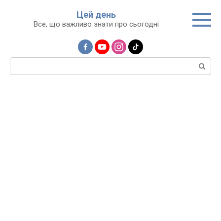
Перейти
Цей день
до
Все, що важливо знати про сьогодні
вмісту
Пошук: