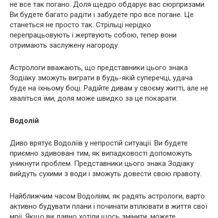
не все так погано. Доля щедро обдарує вас сюрпризами.
Ви будете багато радіти і забудете про все погане. Це
станеться не просто так. Стрільці нерідко
перепрацьовують і жертвують собою, тепер вони
отримають заслужену нагороду.
Астрологи вважають, що представники цього знака
Зодіаку зможуть виграти в будь-якій суперечці, удача
буде на їхньому боці. Радійте дивам у своєму житті, але не
хваліться їми, доля може швидко за це покарати.
Водолій
Диво врятує Водоліїв у непростій ситуації. Ви будете
приємно здивовані тим, як випадковості допоможуть
уникнути проблем. Представники цього знака Зодіаку
вийдуть сухими з води і зможуть довести свою правоту.
Найближчим часом Водоліям, як радять астрологи, варто
активно будувати плани і починати втілювати в життя свої
мрії. Якщо ви давно хотіли щось змінити, можете