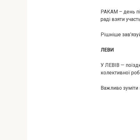
РАКАМ – день пі
раді взяти участ
Рішніше зав’язуй
ЛЕВИ
У ЛЕВІВ — поїздк
колективної роб
Важливо зуміти 