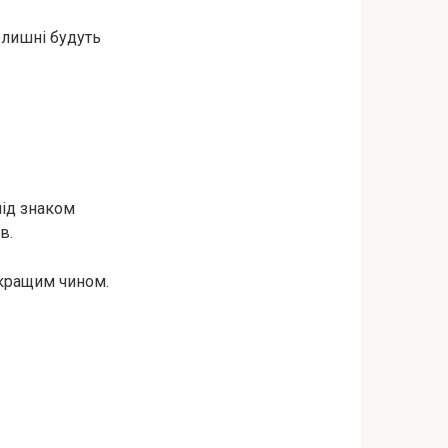
олишні будуть
під знаком
в.
йкращим чином.