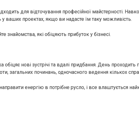
дходить для відточування професійної майстерності. Навк
ь у ваших проектах, якщо ви надасте їм таку можливість.
те знайомства, які обіцяють прибуток у бізнесі.
а обіцяє нові зустрічі та вдалі придбання. День проходить 
оти, загальних починань, одночасного ведення кількох спра
направити енергію в потрібне русло, і все влаштується на