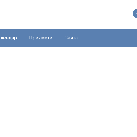
алендар
Прикмети
Свята