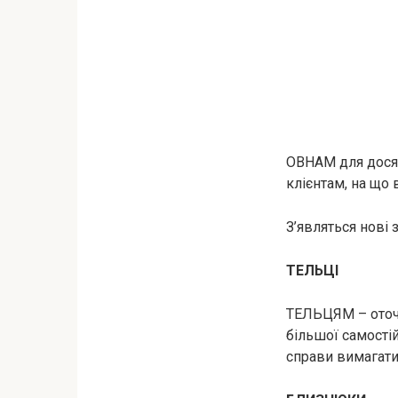
ОВНАМ для досяг
клієнтам, на що в
З’являться нові 
ТЕЛЬЦІ
ТЕЛЬЦЯМ – оточу
більшої самостій
справи вимагати