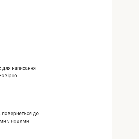
с для написання
мовірно
, повернеться до
ими з новими