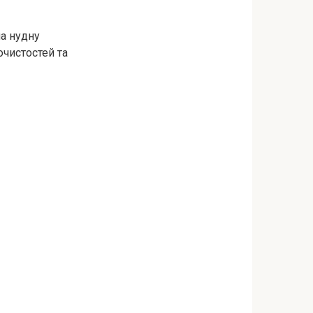
а нудну
рочистостей та