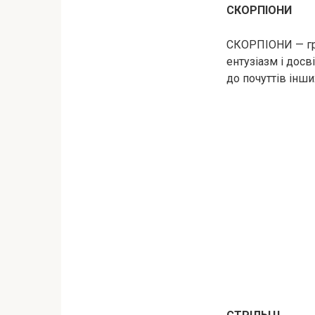
СКОРПІОНИ
СКОРПІОНИ — гра
ентузіазм і досв
до почуттів інш