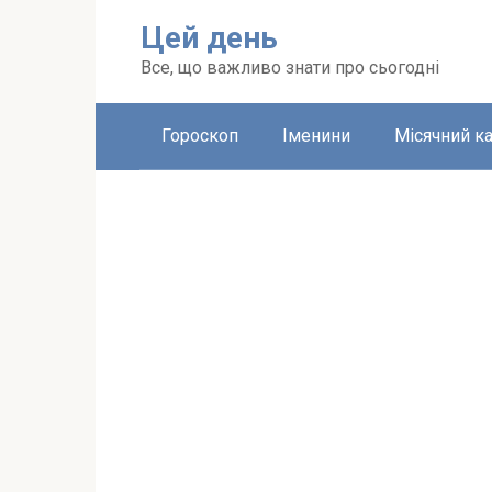
Перейти
Цей день
до
вмісту
Все, що важливо знати про сьогодні
Гороскоп
Іменини
Місячний к