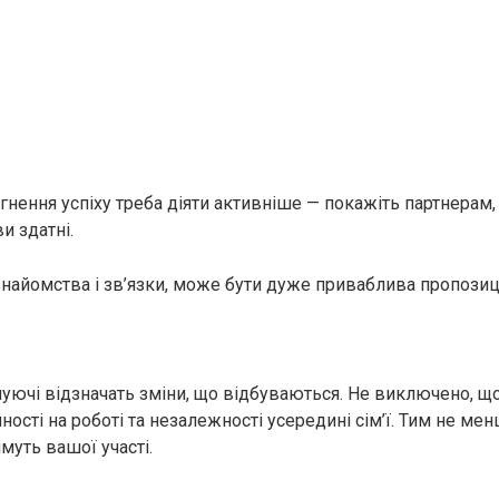
нення успіху треба діяти активніше — покажіть партнерам,
и здатні.
знайомства і зв’язки, може бути дуже приваблива пропозиці
ючі відзначать зміни, що відбуваються. Не виключено, що
ності на роботі та незалежності усередині сім’ї. Тим не мен
муть вашої участі.