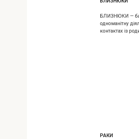
БЛИЗНЮКИ
БЛИЗНЮКИ — бага
одноманітну діял
контактах із ро
РАКИ