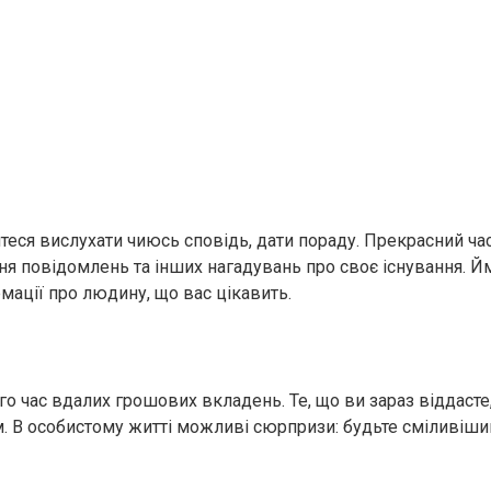
теся вислухати чиюсь сповідь, дати пораду. Прекрасний ча
ння повідомлень та інших нагадувань про своє існування. Й
мації про людину, що вас цікавить.
го час вдалих грошових вкладень. Те, що ви зараз віддасте
 В особистому житті можливі сюрпризи: будьте сміливіш