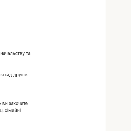
 начальству та
я від друзів.
 ви захочете
ш, сімейні