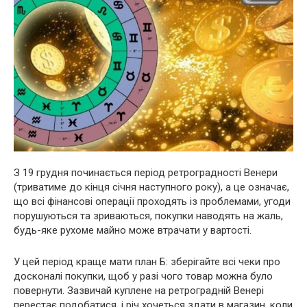
З 19 грудня починається період ретроградності Венери
(триватиме до кінця січня наступного року), а це означає,
що всі фінансові операції проходять із проблемами, угоди
порушуються та зриваються, покупки наводять на жаль,
будь-яке рухоме майно може втрачати у вартості.
У цей період краще мати план Б: зберігайте всі чеки про
досконалі покупки, щоб у разі чого товар можна було
повернути. Зазвичай куплене на ретроградній Венері
перестає подобатися, і річ хочеться здати в магазин, коли