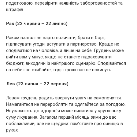
податковою, перевірити наявність заборгованостей та
штрафів.
Рак (22 червня – 22 липня)
Ракам взагалі не варто позичати, брати в борг,
підписувати угоди, вступати в партнерство. Краще не
сподіватися на чоловіка, а лише на себе. Грудень може
вийти вам у мінус, якщо не станете підраховувати
бюджет, виходячи із найгіршого сценарію. Сподівайтеся
на себе і не схибайте, тоді і гроші вас не покинуть.
Лев (23 липня – 22 серпня)
Левам грудень радить звернути увагу на самопочуття.
Намагайтеся не переробляти та одягайтеся за погодою.
Неуважність до здоров’я може вилитися у кругленьку
суму лікування. Загалом перший місяць зими до вас
поблажливий, але не щедрий: пам’ятайте про синицю в
руках.