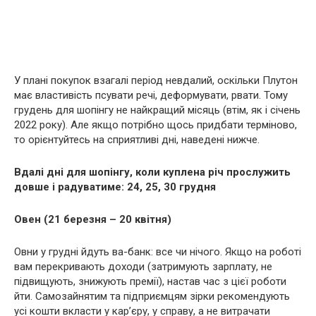
У плані покупок взагалі період невдалий, оскільки Плутон
має властивість псувати речі, деформувати, рвати. Тому
грудень для шопінгу не найкращий місяць (втім, як і січень
2022 року). Але якщо потрібно щось придбати терміново,
то орієнтуйтесь на сприятливі дні, наведені нижче.
Вдалі дні для шопінгу, коли куплена річ прослужить
довше і радуватиме: 24, 25, 30 грудня
Овен (21 березня – 20 квітня)
Овни у грудні йдуть ва-банк: все чи нічого. Якщо на роботі
вам перекривають доходи (затримують зарплату, не
підвищують, знижують премії), настав час з цієї роботи
йти. Самозайнятим та підприємцям зірки рекомендують
усі кошти вкласти у кар’єру, у справу, а не витрачати