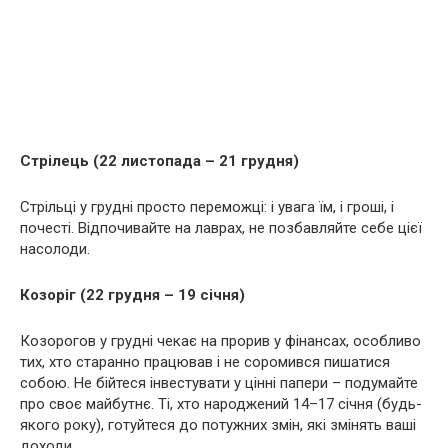
Стрілець (22 листопада – 21 грудня)
Стрільці у грудні просто переможці: і увага їм, і гроші, і
почесті. Відпочивайте на лаврах, не позбавляйте себе цієї
насолоди.
Козоріг (22 грудня – 19 січня)
Козорогов у грудні чекає на прорив у фінансах, особливо
тих, хто старанно працював і не соромився пишатися
собою. Не бійтеся інвестувати у цінні папери – подумайте
про своє майбутнє. Ті, хто народжений 14–17 січня (будь-
якого року), готуйтеся до потужних змін, які змінять ваші
доходи.