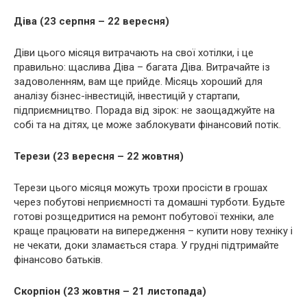
Діва (23 серпня – 22 вересня)
Діви цього місяця витрачають на свої хотілки, і це
правильно: щаслива Діва – багата Діва. Витрачайте із
задоволенням, вам ще прийде. Місяць хороший для
аналізу бізнес-інвестицій, інвестицій у стартапи,
підприємництво. Порада від зірок: не заощаджуйте на
собі та на дітях, це може заблокувати фінансовий потік.
Терези (23 вересня – 22 жовтня)
Терези цього місяця можуть трохи просісти в грошах
через побутові неприємності та домашні турботи. Будьте
готові розщедритися на ремонт побутової техніки, але
краще працювати на випередження – купити нову техніку і
не чекати, доки зламається стара. У грудні підтримайте
фінансово батьків.
Скорпіон (23 жовтня – 21 листопада)