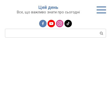
Перейти
Цей день
до
Все, що важливо знати про сьогодні
вмісту
Пошук: