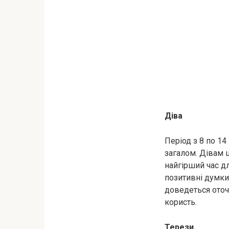
Діва
Період з 8 по 14
загалом. Дівам ц
найгірший час дл
позитивні думки,
доведеться оточ
користь.
Терези