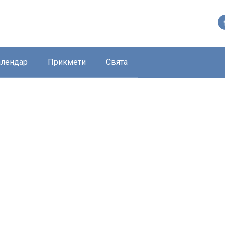
алендар
Прикмети
Свята