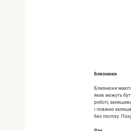
Близнюки
Близнюки мають 
яких можуть бут
роботі, залишив
і повинні залиш
без поспіху. Пок
Рак