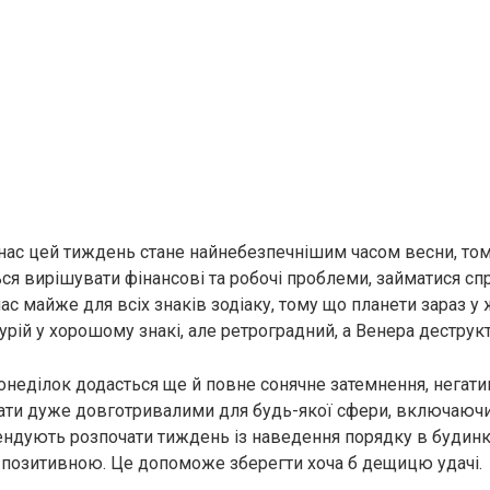
 нас цей тиждень стане найнебезпечнішим часом весни, том
я вирішувати фінансові та робочі проблеми, займатися сп
ас майже для всіх знаків зодіаку, тому що планети зараз 
урій у хорошому знакі, але ретроградний, а Венера деструк
онеділок додасться ще й повне сонячне затемнення, негати
ати дуже довготривалими для будь-якої сфери, включаючи
ндують розпочати тиждень із наведення порядку в будинк
 позитивною. Це допоможе зберегти хоча б дещицю удачі.