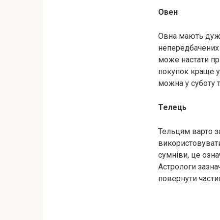
Овен
Овна мають дуже
непередбачених 
може настати при
покупок краще у
можна у суботу 
Телець
Тельцям варто з
використовувати 
сумніви, це озна
Астрологи зазна
повернути частин