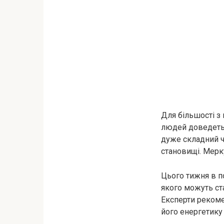
Для більшості з
людей доведетьс
дуже складний ч
становищі. Мерк
Цього тижня в п
якого можуть ст
Експерти рекоме
його енергетику