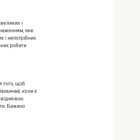
великих і
снаженням, яке
х і непотрібних
аних робити
я того, щоб
Зазвичай, коли є
езвідмовно.
ти. Бажано