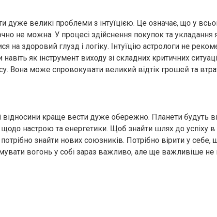
и дуже великі проблеми з інтуїцією. Це означає, що у всьо
чно не можна. У процесі здійснення покупок та укладання 
ся на здоровий глузд і логіку. Інтуїцію астрологи не реко
навіть як інструмент виходу зі складних критичних ситуаці
су. Вона може спровокувати великий відтік грошей та втрат
 відносини краще вести дуже обережно. Планети будуть в
щодо настрою та енергетики. Щоб знайти шлях до успіху в 
 потрібно знайти нових союзників. Потрібно вірити у себе,
имувати вогонь у собі зараз важливо, але ще важливіше не 