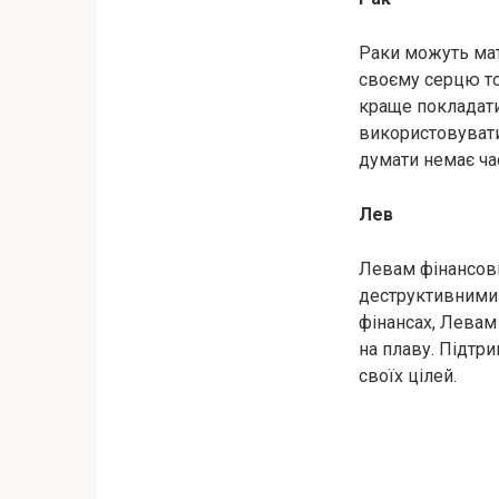
Раки можуть мат
своєму серцю то
краще покладати
використовувати 
думати немає ча
Лев
Левам фінансові
деструктивними 
фінансах, Левам
на плаву. Підтр
своїх цілей.