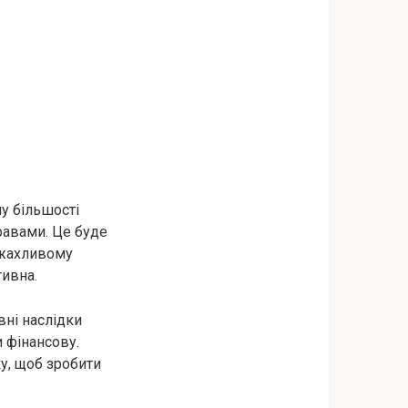
у більшості
равами. Це буде
у жахливому
тивна.
вні наслідки
 фінансову.
у, щоб зробити