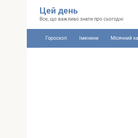
Перейти
Цей день
до
вмісту
Все, що важливо знати про сьогодні
Гороскоп
Іменини
Місячний к