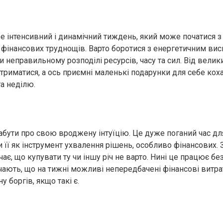
 інтенсивний і динамічний тиждень, який може початися з 
фінансових труднощів. Варто боротися з енергетичним ви
 неправильному розподілі ресурсів, часу та сил. Від велики
триматися, а ось приємні маленькі подарунки для себе кох
та неділю.
абути про свою вроджену інтуїцію. Це дуже поганий час дл
її як інструмент ухвалення рішень, особливо фінансових. 
чає, що купувати ту чи іншу річ не варто. Нині це працює б
чають, що на тижні можливі непередбачені фінансові витра
у боргів, якщо такі є.