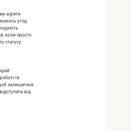
му вірити
якихось угод
мендують
й, коли просто
у статусу.
край
роботі та
 щоб залишатися
відступати від