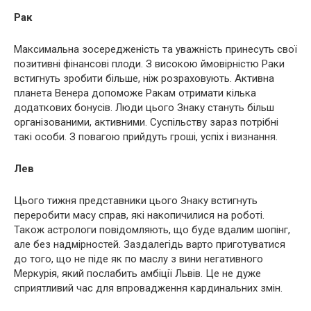
Рак
Максимальна зосередженість та уважність принесуть свої
позитивні фінансові плоди. З високою ймовірністю Раки
встигнуть зробити більше, ніж розраховують. Активна
планета Венера допоможе Ракам отримати кілька
додаткових бонусів. Люди цього Знаку стануть більш
організованими, активними. Суспільству зараз потрібні
такі особи. З повагою прийдуть гроші, успіх і визнання.
Лев
Цього тижня представники цього Знаку встигнуть
переробити масу справ, які накопичилися на роботі.
Також астрологи повідомляють, що буде вдалим шопінг,
але без надмірностей. Заздалегідь варто приготуватися
до того, що не піде як по маслу з вини негативного
Меркурія, який послабить амбіції Львів. Це не дуже
сприятливий час для впровадження кардинальних змін.