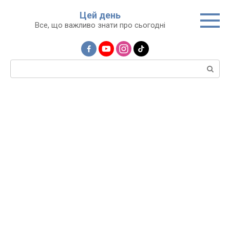
Перейти
Цей день
до
Все, що важливо знати про сьогодні
вмісту
Пошук: