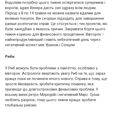
Водоліям потрібно цього тижня остерігатися суперників і
ворогів, адже Венера дасть сил одразу всім людям.
Період з 8 по 14 травня не можна назвати вдалим для
великих покупок. Він скоріше підходить для завершення
раніше розпочатих справ. Це стосується і тих проектів, які
були занедбані з якихось причин. Закривати борги цього
тижня корисно для фінансового процвітання. Вівторок –
найнепродуктивніший і навіть небезпечний день через
негативний аспект між Ураном і Сонцем.
Риби
У Риб можуть бути проблеми з пам’яттю, особливо у
вівторок. Астрологи звертають увагу Риб на те, що зараз
краще поки не починати нічого нового. Справа в тому, що
зросте ймовірність зробити критичну помилку, яка
призведе до довгострокових фінансових проблем. У
всьому винні ретро-Меркурій і негативний Марс. Гроші
люблять рахунок, тому цього тижня краще зробити
глобальну ревізію.