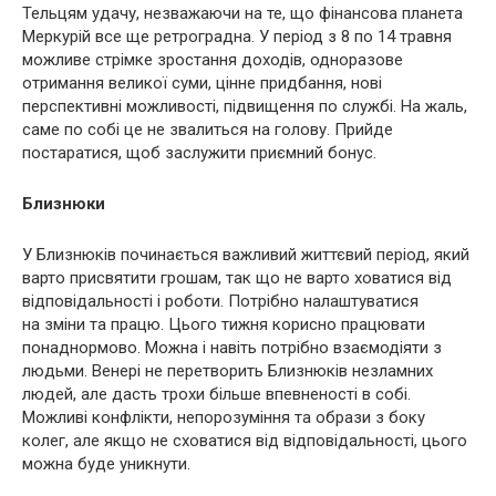
Тельцям удачу, незважаючи на те, що фінансова планета
Меркурій все ще ретроградна. У період з 8 по 14 травня
можливе стрімке зростання доходів, одноразове
отримання великої суми, цінне придбання, нові
перспективні можливості, підвищення по службі. На жаль,
саме по собі це не звалиться на голову. Прийде
постаратися, щоб заслужити приємний бонус.
Близнюки
У Близнюків починається важливий життєвий період, який
варто присвятити грошам, так що не варто ховатися від
відповідальності і роботи. Потрібно налаштуватися
на зміни та працю. Цього тижня корисно працювати
понаднормово. Можна і навіть потрібно взаємодіяти з
людьми. Венері не перетворить Близнюків незламних
людей, але дасть трохи більше впевненості в собі.
Можливі конфлікти, непорозуміння та образи з боку
колег, але якщо не сховатися від відповідальності, цього
можна буде уникнути.