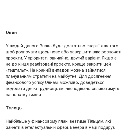
Овен
У людей даного Знака буде достатньо енергії для того.
щоб розпочати щось нове або завершити вже розпочаті
проекти. У пріоритеті, звичайно, другий варіант. Якщо є
не до кінця реалізовані проекти, краще закрити цей
«гештальт». На крайній випадок можна зайнятися
плануванням стратегій на майбутнє. Для досягнення
фінансового успіху Овнам, можливо, доведеться
подолати деякі труднощі, які несподівано спливатимуть
на початку тижня.
Телець
Найбільше у фінансовому плані везтиме Тільцям, які
зайняті в інтелектуальній сфері. Венера в Раці подарує