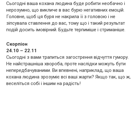
Сьогодні ваша кохана людина буде робити необачно і
нерозумно, що викличе в вас бурю негативних емоцій.
Головне, щоб ця буря не накрила її з головою і не
зіпсувала ставлення до вас, тому що і такий результат
подій досить імовірний. Будьте терпиміше і стриманіше.
Скорпіон
24.10 – 22.11
Сьогодні з вами трапиться загострення відчуття гумору.
Не найстрашніша хвороба, проте наслідки можуть бути
непередбачуваними. Ви впевнені, наприклад, що ваша
кохана людина зрозуміє всі ваші жарти? Якщо так, що ж,
веселіться собі і іншим на радість!