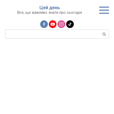
Перейти
Цей день
до
Все, що важливо знати про сьогодні
вмісту
Пошук: