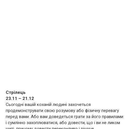
Стрілець
23.11 – 21.12
Сьогодні вашій коханій людині захочеться
продемонструвати свою розумову або фізичну перевагу
перед вами. Або вам доведеться грати за його правилами
і сумлінно захоплюватися, або довести, що і ви не ликом
шиті, причому довести переконливо і рішуче.