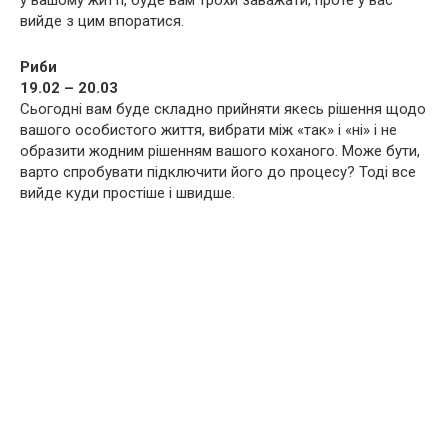
у вашому житті, буде вам трохи заважати, проте у вас
вийде з цим впоратися.
Риби
19.02 – 20.03
Сьогодні вам буде складно прийняти якесь рішення щодо
вашого особистого життя, вибрати між «так» і «ні» і не
образити жодним рішенням вашого коханого. Може бути,
варто спробувати підключити його до процесу? Тоді все
вийде куди простіше і швидше.