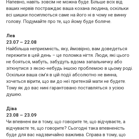
Напевно, навіть зовсім не можна буде. Більше всіх від
ваших нервів постраждає ваша кохана людина, оскільки
всі шишки посиплються саме на його ні в чому не винну
голову. Подумайте про те, що йому буде боляче.
Лев
23.07 – 22.08
Найбільша неприємність, яку, ймовірно, вам доведеться
пережити в цей день – це поломка нігтя. Люди, які цього
не бояться, мабуть, забудуть вдома запальничку або
зіткнутися з якою-небудь іншою проблемою в цьому роді.
Оскільки ваша сім’я в цій події абсолютно не винна,
хочеться вірити, що ви до неї претензій мати не будете.
Тому як до вас нині гарантовано поставляться з усією
душею.
Діва
23.08 – 23.09
Чи впевнені ви в тому, що говорите те, що відчуваєте, а
відчуваєте те, що говорите? Сьогодні така впевненість
буде для вас надзвичайно важлива. Справа в тому, що