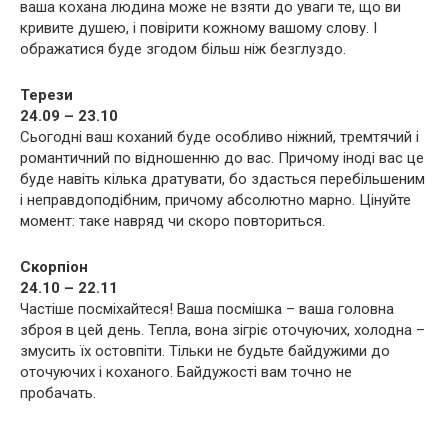
ваша кохана людина може не взяти до уваги те, що ви
кривите душею, і повірити кожному вашому слову. І
ображатися буде згодом більш ніж безглуздо.
Терези
24.09 – 23.10
Сьогодні ваш коханий буде особливо ніжний, тремтячий і
романтичний по відношенню до вас. Причому іноді вас це
буде навіть кілька дратувати, бо здасться перебільшеним
і неправдоподібним, причому абсолютно марно. Цінуйте
момент: таке навряд чи скоро повториться.
Скорпіон
24.10 – 22.11
Частіше посміхайтеся! Ваша посмішка – ваша головна
зброя в цей день. Тепла, вона зігріє оточуючих, холодна –
змусить їх остовпіти. Тільки не будьте байдужими до
оточуючих і коханого. Байдужості вам точно не
пробачать.