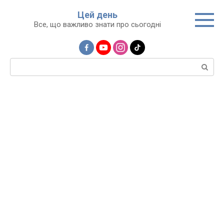
Перейти
Цей день
до
Все, що важливо знати про сьогодні
вмісту
Пошук: