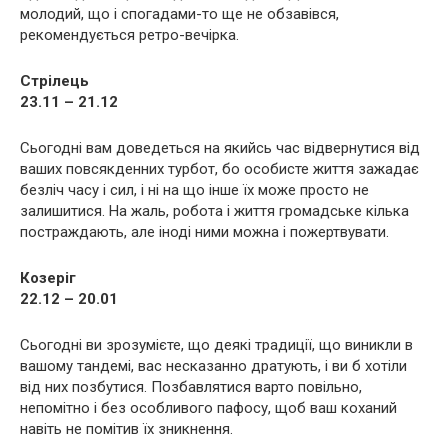
молодий, що і спогадами-то ще не обзавівся,
рекомендується ретро-вечірка.
Стрілець
23.11 – 21.12
Сьогодні вам доведеться на якийсь час відвернутися від
ваших повсякденних турбот, бо особисте життя зажадає
безліч часу і сил, і ні на що інше їх може просто не
залишитися. На жаль, робота і життя громадське кілька
постраждають, але іноді ними можна і пожертвувати.
Козеріг
22.12 – 20.01
Сьогодні ви зрозумієте, що деякі традиції, що виникли в
вашому тандемі, вас несказанно дратують, і ви б хотіли
від них позбутися. Позбавлятися варто повільно,
непомітно і без особливого пафосу, щоб ваш коханий
навіть не помітив їх зникнення.