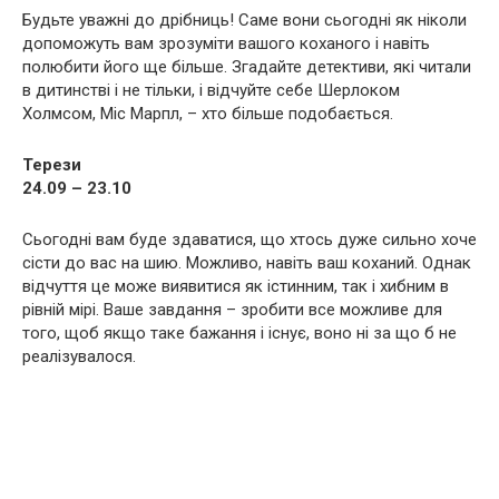
Будьте уважні до дрібниць! Саме вони сьогодні як ніколи
допоможуть вам зрозуміти вашого коханого і навіть
полюбити його ще більше. Згадайте детективи, які читали
в дитинстві і не тільки, і відчуйте себе Шерлоком
Холмсом, Міс Марпл, – хто більше подобається.
Терези
24.09 – 23.10
Сьогодні вам буде здаватися, що хтось дуже сильно хоче
сісти до вас на шию. Можливо, навіть ваш коханий. Однак
відчуття це може виявитися як істинним, так і хибним в
рівній мірі. Ваше завдання – зробити все можливе для
того, щоб якщо таке бажання і існує, воно ні за що б не
реалізувалося.