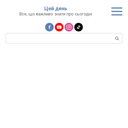
Перейти
Цей день
до
Все, що важливо знати про сьогодні
вмісту
Пошук: