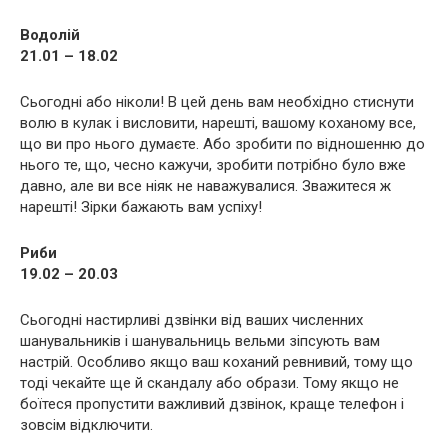
Водолій
21.01 – 18.02
Сьогодні або ніколи! В цей день вам необхідно стиснути
волю в кулак і висловити, нарешті, вашому коханому все,
що ви про нього думаєте. Або зробити по відношенню до
нього те, що, чесно кажучи, зробити потрібно було вже
давно, але ви все ніяк не наважувалися. Зважитеся ж
нарешті! Зірки бажають вам успіху!
Риби
19.02 – 20.03
Сьогодні настирливі дзвінки від ваших численних
шанувальників і шанувальниць вельми зіпсують вам
настрій. Особливо якщо ваш коханий ревнивий, тому що
тоді чекайте ще й скандалу або образи. Тому якщо не
боїтеся пропустити важливий дзвінок, краще телефон і
зовсім відключити.