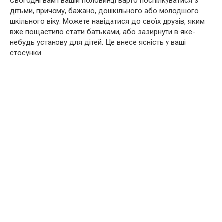
Сьогодні вам і вашій половинці варто поспілкуватися з
дітьми, причому, бажано, дошкільного або молодшого
шкільного віку. Можете навідатися до своїх друзів, яким
вже пощастило стати батьками, або зазирнути в яке-
небудь установу для дітей. Це внесе ясність у ваші
стосунки.