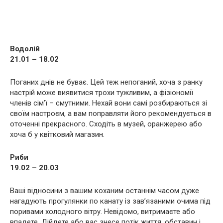
Водолій
21.01 – 18.02
Поганих днів не буває. Цей теж непоганий, хоча з ранку
настрій може виявитися трохи тужливим, а фізіономії
членів сім’ї – смутними. Нехай вони самі розбираються зі
своїм настроєм, а вам поправляти його рекомендується в
оточенні прекрасного. Сходіть в музей, оранжерею або
хоча б у квітковий магазин.
Риби
19.02 – 20.03
Ваші відносини з вашим коханим останнім часом дуже
нагадують прогулянки по канату із зав’язаними очима під
поривами холодного вітру. Невідомо, витримаєте або
впадете. Дійдете або вас знесе потік життя, обставин і