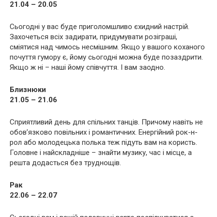
21.04 – 20.05
Сьогодні у вас буде приголомшливо єхидний настрій.
Захочеться всіх задирати, придумувати розіграші,
сміятися над чимось несмішним. Якщо у вашого коханого
почуття гумору є, йому сьогодні можна буде позаздрити.
Якщо ж ні – наші йому співчуття. І вам заодно.
Близнюки
21.05 – 21.06
Сприятливий день для спільних танців. Причому навіть не
обов’язково повільних і романтичних. Енергійний рок-н-
рол або молодецька полька теж підуть вам на користь.
Головне і найскладніше – знайти музику, час і місце, а
решта додасться без труднощів.
Рак
22.06 – 22.07