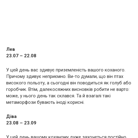
Лев
23.07 – 22.08
У цей день вас здивує приземленість вашого коханого.
Причому здивує неприємно. Ви-то думали, що він птах
високого польоту, а сьогодні він поводиться як голуб або
горобчик. Втім, далекосяжних висновків робити не варто:
може, у нього день так склався. Та й взагалі такі
метаморфози бувають іноді корисні.
Діва
23.08 – 23.09
У цей день вашому коханому дуже захочеться постійно