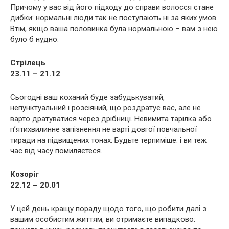
Причому у вас від його підходу до справи волосся стане
дибки: нормальні люди так не поступають ні за яких умов.
Втім, якщо ваша половинка була нормальною – вам з нею
було б нудно.
Стрілець
23.11 – 21.12
Сьогодні ваш коханий буде забудькуватий,
непунктуальний і розсіяний, що роздратує вас, але не
варто дратуватися через дрібниці. Невимита тарілка або
п’ятихвилинне запізнення не варті довгої повчальної
тиради на підвищених тонах. Будьте терпиміше: і ви теж
час від часу помиляєтеся.
Козоріг
22.12 – 20.01
У цей день кращу пораду щодо того, що робити далі з
вашим особистим життям, ви отримаєте випадково: