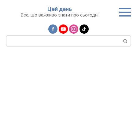
Перейти
Цей день
до
Все, що важливо знати про сьогодні
вмісту
Пошук: