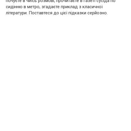
почуєте в чиїсь розмові, прочитаєте в газеті сусіда по
сидінню в метро, ​​згадаєте приклад з класичної
літератури. Поставтеся до цієї підказки серйозно.