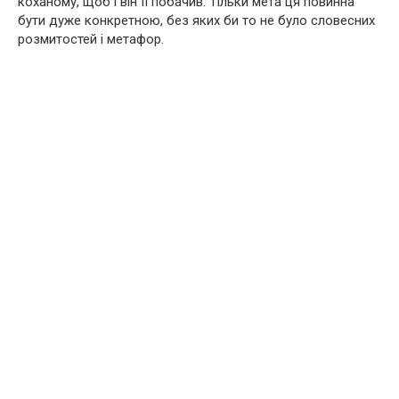
коханому, щоб і він її побачив. Тільки мета ця повинна
бути дуже конкретною, без яких би то не було словесних
розмитостей і метафор.