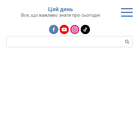
Перейти
Цей день
до
Все, що важливо знати про сьогодні
вмісту
Пошук: