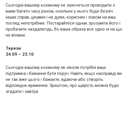
Сьогодні вашому коханому не захочеться проводити з
вами багато часу разом, оскільки у нього буде безліч
інших справ, цікавих і не дуже, корисних і зовсім на ваш
погляд непотрібних. Постарайтеся однак зрозуміти його і
пробачити заздалегідь, бо ваша образа все одно ні на що
не вплине.
Терези
24.09 – 23.10
Сьогодні вашому коханому як ніколи потрібні ваші
підтримка і бажання бути поруч. Навіть якщо насправді ви
не так вже цього і бажаєте, вдаючи або створіть
відповідне враження. Зрештою, про щирість можна буде
згадати і завтра.