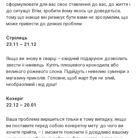
сформулювати для вас своє ставлення до вас, до життя і
до ситуації. Втім, зробити йому якось це доведеться,
тому що інакше він ризикує бути вами не зрозумілим, що
може привести до деяких проблем.
Стрілець
23.11 – 21.12
Якщо ви знову в сварці – єхидний подарунок дозволить
звести її нанівець. Купіть плюшевого крокодила або
великого рожевого слона. Підійдуть і невеликі сувеніри з
магазину приколів. Головне, щоб жарт був не злий,
необразливій і від душі!
Козеріг
22.12 – 20.01
Ваша проблема вирішиться тільки в тому випадку, якщо
ви поставите перед собою конкретну мету: до чого ви
хочете прийти, – і зможете пояснити її дохідливо вашому