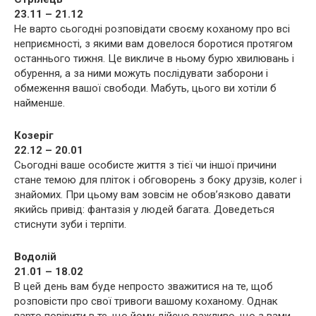
23.11 – 21.12
Не варто сьогодні розповідати своєму коханому про всі
неприємності, з якими вам довелося боротися протягом
останнього тижня. Це викличе в ньому бурю хвилювань і
обурення, а за ними можуть послідувати заборони і
обмеження вашої свободи. Мабуть, цього ви хотіли б
найменше.
Козеріг
22.12 – 20.01
Сьогодні ваше особисте життя з тієї чи іншої причини
стане темою для пліток і обговорень з боку друзів, колег і
знайомих. При цьому вам зовсім не обов’язково давати
якийсь привід: фантазія у людей багата. Доведеться
стиснути зуби і терпіти.
Водолій
21.01 – 18.02
В цей день вам буде непросто зважитися на те, щоб
розповісти про свої тривоги вашому коханому. Однак