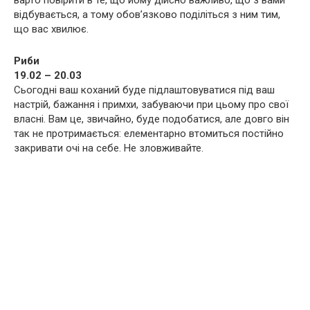
варто повірити в те, що йому дійсно важливо, що з вами
відбувається, а тому обов’язково поділіться з ним тим,
що вас хвилює.
Риби
19.02 – 20.03
Сьогодні ваш коханий буде підлаштовуватися під ваш
настрій, бажання і примхи, забуваючи при цьому про свої
власні. Вам це, звичайно, буде подобатися, але довго він
так не протримається: елементарно втомиться постійно
закривати очі на себе. Не зловживайте.