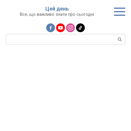
Перейти
Цей день
до
Все, що важливо знати про сьогодні
вмісту
Пошук: