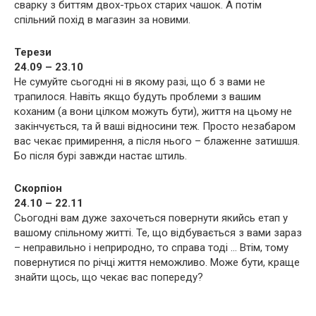
сварку з биттям двох-трьох старих чашок. А потім
спільний похід в магазин за новими.
Терези
24.09 – 23.10
Не сумуйте сьогодні ні в якому разі, що б з вами не
трапилося. Навіть якщо будуть проблеми з вашим
коханим (а вони цілком можуть бути), життя на цьому не
закінчується, та й ваші відносини теж. Просто незабаром
вас чекає примирення, а після нього – блаженне затишшя.
Бо після бурі завжди настає штиль.
Скорпіон
24.10 – 22.11
Сьогодні вам дуже захочеться повернути якийсь етап у
вашому спільному житті. Те, що відбувається з вами зараз
– неправильно і неприродно, то справа тоді … Втім, тому
повернутися по річці життя неможливо. Може бути, краще
знайти щось, що чекає вас попереду?