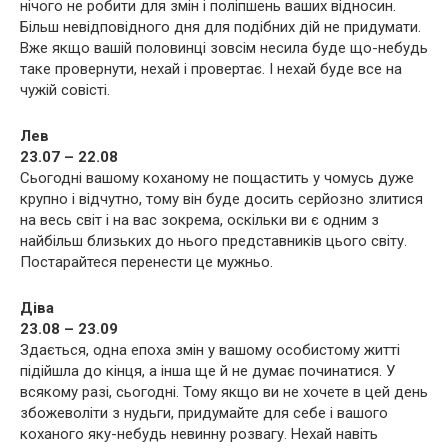
нічого не робити для змін і поліпшень ваших відносин.
Більш невідповідного дня для подібних дій не придумати.
Вже якщо вашій половинці зовсім несила буде що-небудь
таке провернути, нехай і провертає. І нехай буде все на
чужій совісті.
Лев
23.07 – 22.08
Сьогодні вашому коханому не пощастить у чомусь дуже
крупно і відчутно, тому він буде досить серйозно злитися
на весь світ і на вас зокрема, оскільки ви є одним з
найбільш близьких до нього представників цього світу.
Постарайтеся перенести це мужньо.
Діва
23.08 – 23.09
Здається, одна епоха змін у вашому особистому житті
підійшла до кінця, а інша ще й не думає починатися. У
всякому разі, сьогодні. Тому якщо ви не хочете в цей день
збожеволіти з нудьги, придумайте для себе і вашого
коханого яку-небудь невинну розвагу. Нехай навіть