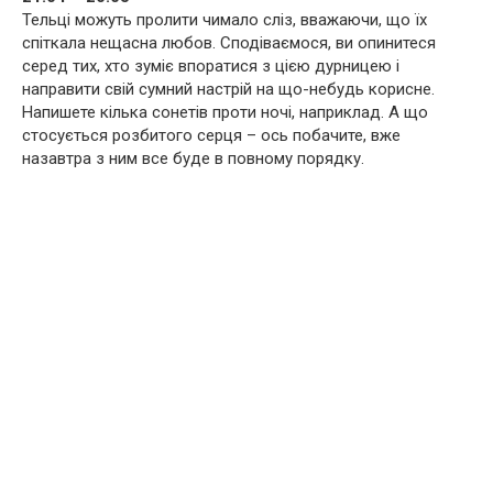
Тельці можуть пролити чимало сліз, вважаючи, що їх
спіткала нещасна любов. Сподіваємося, ви опинитеся
серед тих, хто зуміє впоратися з цією дурницею і
направити свій сумний настрій на що-небудь корисне.
Напишете кілька сонетів проти ночі, наприклад. А що
стосується розбитого серця – ось побачите, вже
назавтра з ним все буде в повному порядку.