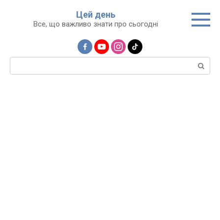
Перейти
Цей день
до
Все, що важливо знати про сьогодні
вмісту
Пошук: