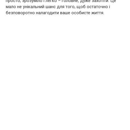
просто, зрозуміло і легко – головне, дуже захотіти. Це
мало не унікальний шанс для того, щоб остаточно і
безповоротно налагодити ваше особисте життя.