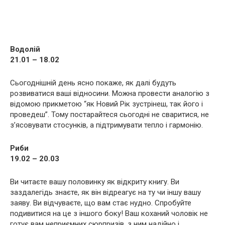
Водолій
21.01 – 18.02
Сьогоднішній день ясно покаже, як далі будуть
розвиватися ваші відносини. Можна провести аналогію з
відомою прикметою “як Новий Рік зустрінеш, так його і
проведеш”. Тому постарайтеся сьогодні не сваритися, не
з’ясовувати стосунків, а підтримувати тепло і гармонію.
Риби
19.02 – 20.03
Ви читаєте вашу половинку як відкриту книгу. Ви
заздалегідь знаєте, як він відреагує на ту чи іншу вашу
заяву. Ви відчуваєте, що вам стає нудно. Спробуйте
подивитися на це з іншого боку! Ваш коханий чоловік не
готує вам неприємних сюрпризів, з ним надійно і