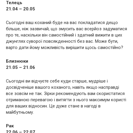
Телець
21.04 – 20.05
Сьогодні ваш коханий буде на вас покладатися дещо
більше, ніж зазвичай, що змусить вас всерйоз задуматися
про те, наскільки він самостійний і здатний вижити в цих
джунглях суворої повсякденності без вас. Може бути,
варто дати йому можливість вирішити щось самостійно?
Близнюки
21.05 – 21.06
Сьогодні ви відчуєте себе куди старше, мудріше і
досвідченіше вашого коханого, навіть якщо насправді
все зовсім не так. Зірки рекомендують вам скористатися
отриманою перевагою і витягти з нього максимум користі
для ваших відносин. Це дуже стане в нагоді в
майбутньому.
Рак
22.06 – 22.07