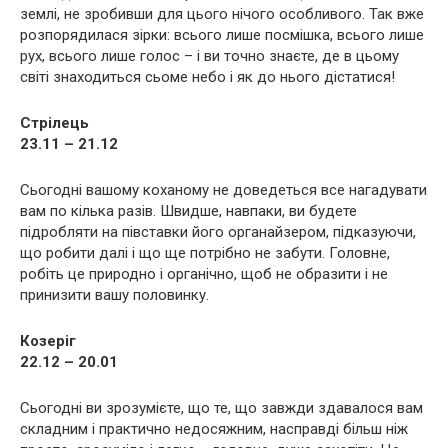
землі, не зробивши для цього нічого особливого. Так вже
розпорядилася зірки: всього лише посмішка, всього лише
рух, всього лише голос – і ви точно знаєте, де в цьому
світі знаходиться сьоме небо і як до нього дістатися!
Стрілець
23.11 – 21.12
Сьогодні вашому коханому не доведеться все нагадувати
вам по кілька разів. Швидше, навпаки, ви будете
підробляти на півставки його органайзером, підказуючи,
що робити далі і що ще потрібно не забути. Головне,
робіть це природно і органічно, щоб не образити і не
принизити вашу половинку.
Козеріг
22.12 – 20.01
Сьогодні ви зрозумієте, що те, що завжди здавалося вам
складним і практично недосяжним, насправді більш ніж