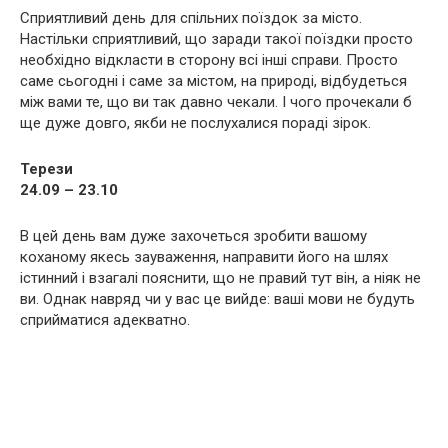
Сприятливий день для спільних поїздок за місто.
Настільки сприятливий, що заради такої поїздки просто
необхідно відкласти в сторону всі інші справи. Просто
саме сьогодні і саме за містом, на природі, відбудеться
між вами те, що ви так давно чекали. І чого прочекали б
ще дуже довго, якби не послухалися пораді зірок.
Терези
24.09 – 23.10
В цей день вам дуже захочеться зробити вашому
коханому якесь зауваження, направити його на шлях
істинний і взагалі пояснити, що не правий тут він, а ніяк не
ви. Однак навряд чи у вас це вийде: ваші мови не будуть
сприйматися адекватно.