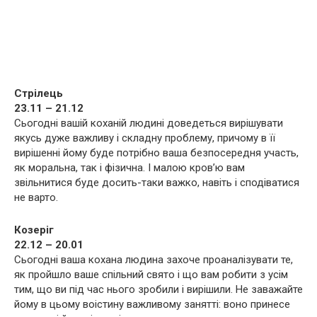
Стрілець
23.11 – 21.12
Сьогодні вашій коханій людині доведеться вирішувати
якусь дуже важливу і складну проблему, причому в її
вирішенні йому буде потрібно ваша безпосередня участь,
як моральна, так і фізична. І малою кров’ю вам
звільнитися буде досить-таки важко, навіть і сподіватися
не варто.
Козеріг
22.12 – 20.01
Сьогодні ваша кохана людина захоче проаналізувати те,
як пройшло ваше спільний свято і що вам робити з усім
тим, що ви під час нього зробили і вирішили. Не заважайте
йому в цьому воістину важливому занятті: воно принесе