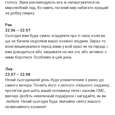
голосу. Зірки рекомендують все ж налаштуватися на
миролюбний лад, бо навіть поганий мир набагато кращий
за добру сварку.
Рак
22.06 – 22.07
Сьогодні вам буде сумно згадувати про ті часи, коли ви
ще не бачили недоліків вашої коханої людини. Зараз-то
вони вишикувалися перед вами у всій красі як на параді, і
вам доводиться або закривати на них очі, або активно з
ними боротися. Особливо в цей день.
Лев
23.07 – 22.08
Нехай сьогоднішній день буде романтичним з ранку до
самого вечора. Почніть його з легкого спільного сніданку,
протягом дня шліть вашій половинці теплі і ласкаві СМС,
ввечері зробіть невеличкий подарунок і нагадайте, як ви
любите. Нехай сьогодні буде звичайне свято вашого
незвичайного кохання!