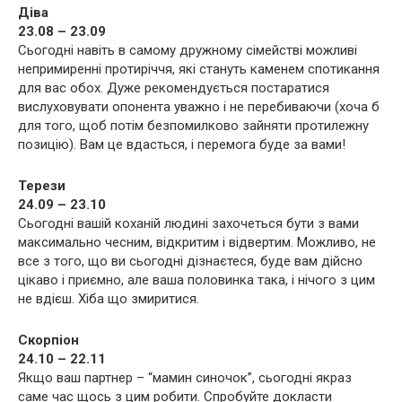
Діва
23.08 – 23.09
Сьогодні навіть в самому дружному сімействі можливі
непримиренні протиріччя, які стануть каменем спотикання
для вас обох. Дуже рекомендується постаратися
вислуховувати опонента уважно і не перебиваючи (хоча б
для того, щоб потім безпомилково зайняти протилежну
позицію). Вам це вдасться, і перемога буде за вами!
Терези
24.09 – 23.10
Сьогодні вашій коханій людині захочеться бути з вами
максимально чесним, відкритим і відвертим. Можливо, не
все з того, що ви сьогодні дізнаєтеся, буде вам дійсно
цікаво і приємно, але ваша половинка така, і нічого з цим
не вдієш. Хіба що змиритися.
Скорпіон
24.10 – 22.11
Якщо ваш партнер – “мамин синочок”, сьогодні якраз
саме час щось з цим робити. Спробуйте докласти