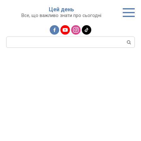
Перейти
Цей день
до
Все, що важливо знати про сьогодні
вмісту
Пошук: