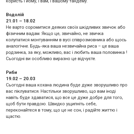
користь і йому, і вам, і вашому тандему.
Водолій
21.01 – 18.02
Не варто соромитися деяких своїх шкідливих звичок або
фізичним вадам. Якщо це, звичайно, не звичка
колупатися монтуванням в вусі співрозмовника або щось
аналогічне. Будь-яка ваша незвичайна риса – це ваша
родзинка, за яку, можливо, вас і любить ваша половинка !
Сьогодні ви особливо виразно це відчуєте.
Риби
19.02 – 20.03
Сьогодні ваша кохана людина буде дуже зворушливо про
вас піклуватися. Настільки зворушливо, що вам іноді
навіть буде здаватися, що все це дуже добре для того,
щоб бути правдою. Швидко ущипніть себе,
переконайтеся в тому, що це не сон, і радійте життю і
щастю.