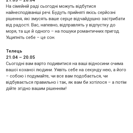
21.03 – 20.04
На сімейній раді сьогодні можуть відбутися
найнесподіваніші речі. Будуть прийняті якісь серйозні
рішення, які змусять ваше серце відчайдушно застрибати
від радості. Вас, напевно, відправлять у відпустку до
моря, та ще й одного – на пошуки романтичних пригод.
Ущипніть себе – це сон.
Телець
21.04 – 20.05
Сьогодні вам варто подивитися на ваші відносини очима
вашої коханої людини. Уявіть себе на секунду нею, а його
– собою і подумайте, чи все вам подобається, чи
відбувається правильно і так, як вам би хотілося – а потім
дійте згідно вашим рішенням!