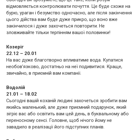
відмовляється контролювати почуття. Це буде схоже на
бурю, ураган і безумство одночасно, але після закінчення
цього дійства вам буде дуже прикро, що воно вже
закінчилося і дуже захочеться повторити. Не
зловживайте тільки терпінням вашої половинки!
Козеріг
22.12 – 20.01
На вас дуже благотворно впливатиме вода. Купатися
необов’язково, достатньо на неї подивитися. Краще,
звичайно, в приємній вам компанії.
Водолій
21.01 – 18.02
Сьогодні вашій коханій людині захочеться зробити вам
якийсь маленький, але дуже приємний подарунок, який
зігріє вас або освітить вам цей день, в буквальному або
переносному сенсі. Головне, щоб нічого йому не
завадило в реалізації його підступних планів.