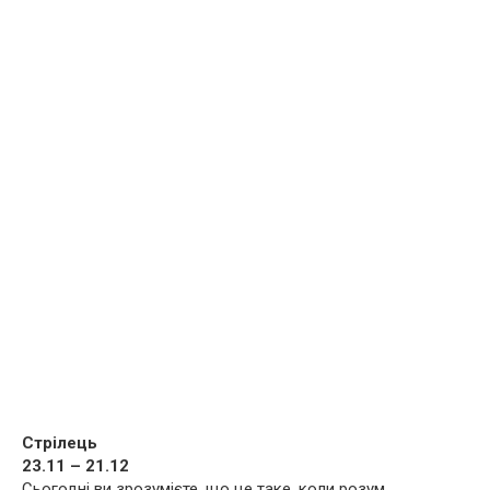
Стрілець
23.11 – 21.12
Сьогодні ви зрозумієте, що це таке, коли розум