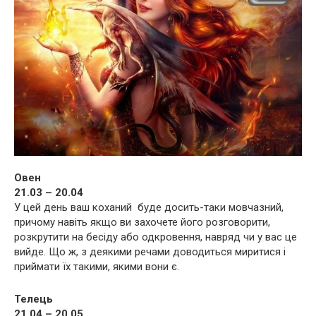
Овен
21.03 – 20.04
У цей день ваш коханий буде досить-таки мовчазний,
причому навіть якщо ви захочете його розговорити,
розкрутити на бесіду або одкровення, навряд чи у вас це
вийде. Що ж, з деякими речами доводиться миритися і
приймати їх такими, якими вони є.
Телець
21.04 – 20.05