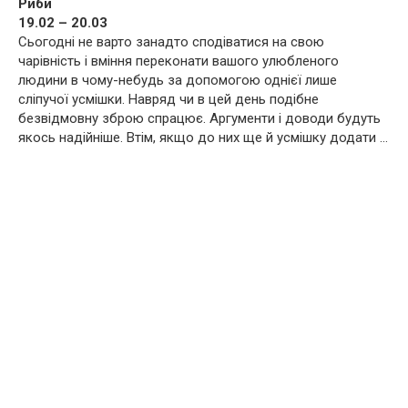
Риби
19.02 – 20.03
Сьогодні не варто занадто сподіватися на свою
чарівність і вміння переконати вашого улюбленого
людини в чому-небудь за допомогою однієї лише
сліпучої усмішки. Навряд чи в цей день подібне
безвідмовну зброю спрацює. Аргументи і доводи будуть
якось надійніше. Втім, якщо до них ще й усмішку додати …