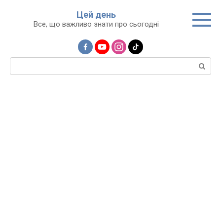
Перейти
Цей день
до
Все, що важливо знати про сьогодні
вмісту
Пошук: