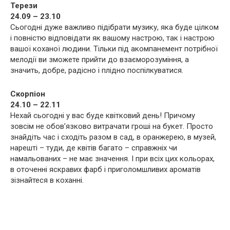
Терези
24.09 – 23.10
Сьогодні дуже важливо підібрати музику, яка буде цілком
і повністю відповідати як вашому настрою, так і настрою
вашої коханої людини. Тільки під акомпанемент потрібної
мелодії ви зможете прийти до взаєморозуміння, а
значить, добре, радісно і плідно поспілкуватися.
Скорпіон
24.10 – 22.11
Нехай сьогодні у вас буде квітковий день! Причому
зовсім не обов’язково витрачати гроші на букет. Просто
знайдіть час і сходіть разом в сад, в оранжерею, в музей,
нарешті – туди, де квітів багато – справжніх чи
намальованих – не має значення. І при всіх цих кольорах,
в оточенні яскравих фарб і приголомшливих ароматів
зізнайтеся в коханні.