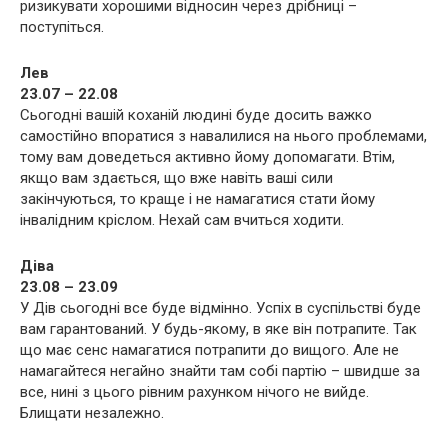
ризикувати хорошими відносин через дрібниці –
поступіться.
Лев
23.07 – 22.08
Сьогодні вашій коханій людині буде досить важко
самостійно впоратися з навалилися на нього проблемами,
тому вам доведеться активно йому допомагати. Втім,
якщо вам здається, що вже навіть ваші сили
закінчуються, то краще і не намагатися стати йому
інвалідним кріслом. Нехай сам вчиться ходити.
Діва
23.08 – 23.09
У Дів сьогодні все буде відмінно. Успіх в суспільстві буде
вам гарантований. У будь-якому, в яке він потрапите. Так
що має сенс намагатися потрапити до вищого. Але не
намагайтеся негайно знайти там собі партію – швидше за
все, нині з цього рівним рахунком нічого не вийде.
Блищати незалежно.