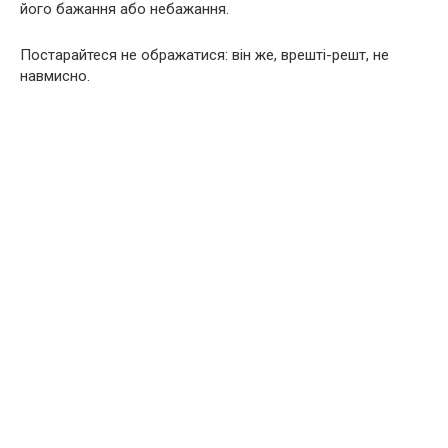
його бажання або небажання.
Постарайтеся не ображатися: він же, врешті-решт, не
навмисно.