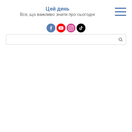
Перейти
Цей день
до
Все, що важливо знати про сьогодні
вмісту
Пошук: