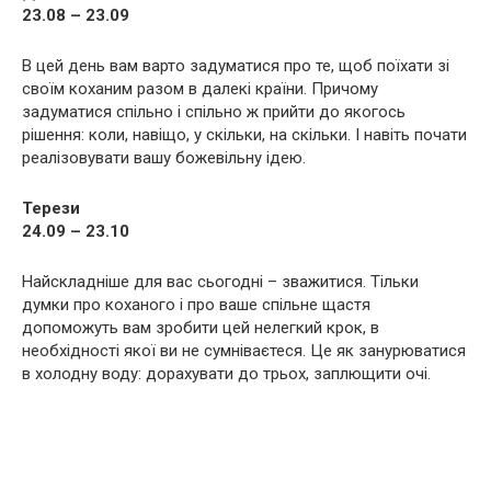
23.08 – 23.09
В цей день вам варто задуматися про те, щоб поїхати зі
своїм коханим разом в далекі країни. Причому
задуматися спільно і спільно ж прийти до якогось
рішення: коли, навіщо, у скільки, на скільки. І навіть почати
реалізовувати вашу божевільну ідею.
Терези
24.09 – 23.10
Найскладніше для вас сьогодні – зважитися. Тільки
думки про коханого і про ваше спільне щастя
допоможуть вам зробити цей нелегкий крок, в
необхідності якої ви не сумніваєтеся. Це як занурюватися
в холодну воду: дорахувати до трьох, заплющити очі.