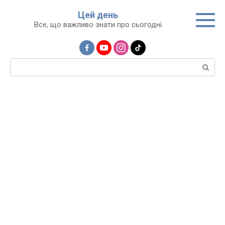
Перейти
Цей день
до
Все, що важливо знати про сьогодні
вмісту
Пошук: