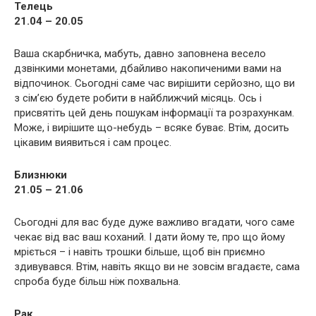
Телець
21.04 – 20.05
Ваша скарбничка, мабуть, давно заповнена весело
дзвінкими монетами, дбайливо накопиченими вами на
відпочинок. Сьогодні саме час вирішити серйозно, що ви
з сім’єю будете робити в найближчий місяць. Ось і
присвятіть цей день пошукам інформації та розрахункам.
Може, і вирішите що-небудь – всяке буває. Втім, досить
цікавим виявиться і сам процес.
Близнюки
21.05 – 21.06
Сьогодні для вас буде дуже важливо вгадати, чого саме
чекає від вас ваш коханий. І дати йому те, про що йому
мріється – і навіть трошки більше, щоб він приємно
здивувався. Втім, навіть якщо ви не зовсім вгадаєте, сама
спроба буде більш ніж похвальна.
Рак