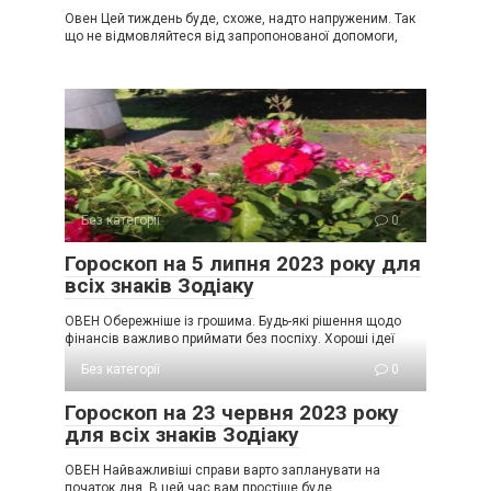
Овен Цей тиждень буде, схоже, надто напруженим. Так
що не відмовляйтеся від запропонованої допомоги,
Без категорії
0
Гороскоп на 5 липня 2023 року для
всіх знаків Зодіаку
ОВЕН Обережніше із грошима. Будь-які рішення щодо
фінансів важливо приймати без поспіху. Хороші ідеї
Без категорії
0
Гороскоп на 23 червня 2023 року
для всіх знаків Зодіаку
ОВЕН Найважливіші справи варто запланувати на
початок дня. В цей час вам простіше буде