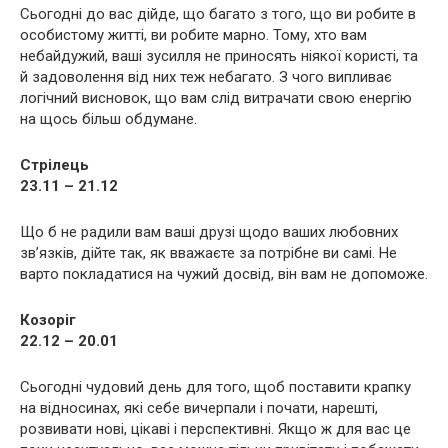
Сьогодні до вас дійде, що багато з того, що ви робите в
особистому житті, ви робите марно. Тому, хто вам
небайдужий, ваші зусилля не приносять ніякої користі, та
й задоволення від них теж небагато. З чого випливає
логічний висновок, що вам слід витрачати свою енергію
на щось більш обдумане.
Стрілець
23.11 – 21.12
Що б не радили вам ваші друзі щодо ваших любовних
зв’язків, дійте так, як вважаєте за потрібне ви самі. Не
варто покладатися на чужий досвід, він вам не допоможе.
Козоріг
22.12 – 20.01
Сьогодні чудовий день для того, щоб поставити крапку
на відносинах, які себе вичерпали і почати, нарешті,
розвивати нові, цікаві і перспективні. Якщо ж для вас це