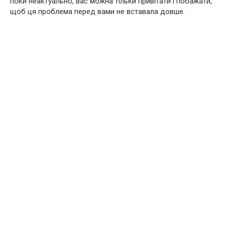
поки неактуально, вас можна тільки привітати і побажати,
щоб ця проблема перед вами не вставала довше.