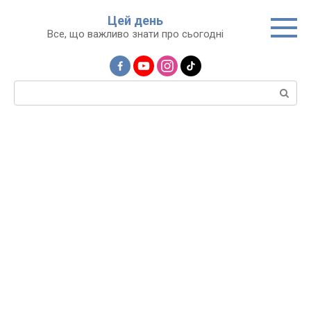
Перейти
Цей день
до
Все, що важливо знати про сьогодні
вмісту
Пошук: