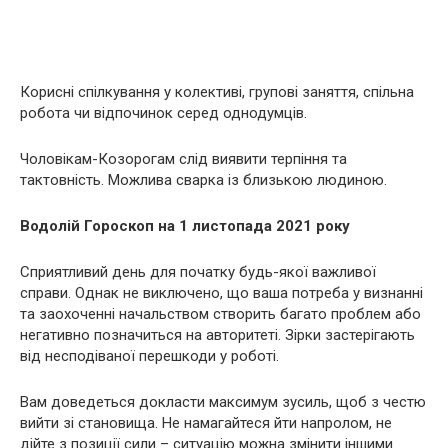
Корисні спілкування у колективі, групові заняття, спільна
робота чи відпочинок серед однодумців.
Чоловікам-Козорогам слід виявити терпіння та
тактовність. Можлива сварка із близькою людиною.
Водолій Гороскоп на 1 листопада 2021 року
Сприятливий день для початку будь-якої важливої ​​
справи. Однак не виключено, що ваша потреба у визнанні
та заохоченні начальством створить багато проблем або
негативно позначиться на авторитеті. Зірки застерігають
від несподіваної перешкоди у роботі.
Вам доведеться докласти максимум зусиль, щоб з честю
вийти зі становища. Не намагайтеся йти напролом, не
дійте з позиції сили – ситуацію можна змінити іншими