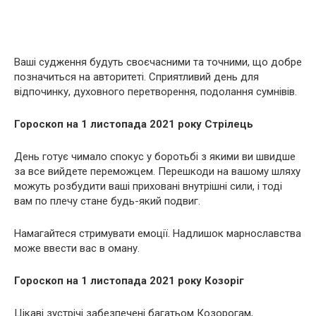
Ваші судження будуть своєчасними та точними, що добре
позначиться на авторитеті. Сприятливий день для
відпочинку, духовного перетворення, подолання сумнівів.
Гороскоп на 1 листопада 2021 року Стрілець
День готує чимало спокус у боротьбі з якими ви швидше
за все вийдете переможцем. Перешкоди на вашому шляху
можуть розбудити ваші приховані внутрішні сили, і тоді
вам по плечу стане будь-який подвиг.
Намагайтеся стримувати емоції. Надлишок марнославства
може ввести вас в оману.
Гороскоп на 1 листопада 2021 року Козоріг
Цікаві зустрічі забезпечені багатьом Козорогам,