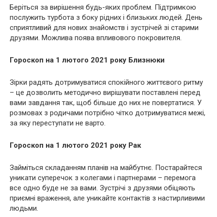
Беріться за вирішення будь-яких проблем. Підтримкою
послужить турбота з боку рідних і близьких людей. День
сприятливий для нових знайомств і зустрічей зі старими
друзями. Можлива поява впливового покровителя.
Гороскоп на 1 лютого 2021 року Близнюки
Зірки радять дотримуватися спокійного життєвого ритму
– це дозволить методично вирішувати поставлені перед
вами завдання так, щоб більше до них не повертатися. У
розмовах з родичами потрібно чітко дотримуватися межі,
за яку переступати не варто.
Гороскоп на 1 лютого 2021 року Рак
Займіться складанням планів на майбутнє. Постарайтеся
уникати суперечок з колегами і партнерами – перемога
все одно буде не за вами. Зустрічі з друзями обіцяють
приємні враження, але уникайте контактів з настирливими
людьми.