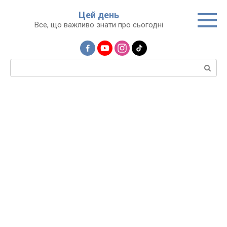
Перейти
Цей день
до
Все, що важливо знати про сьогодні
вмісту
Пошук: