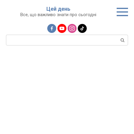
Перейти
Цей день
до
Все, що важливо знати про сьогодні
вмісту
Пошук: