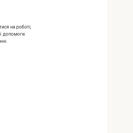
ся на роботі,
ї допомоги.
нні.