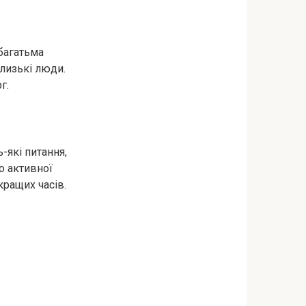
 багатьма
лизькі люди.
г.
-які питання,
о активної
кращих часів.