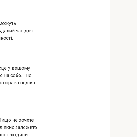
 можуть
вдалий час для
ності.
ісце у вашому
 на себе. І не
 справ і подій і
Якщо не хочете
ід яких залежите
ханої людини.