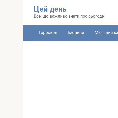
Перейти
Цей день
до
вмісту
Все, що важливо знати про сьогодні
Гороскоп
Іменини
Місячний к