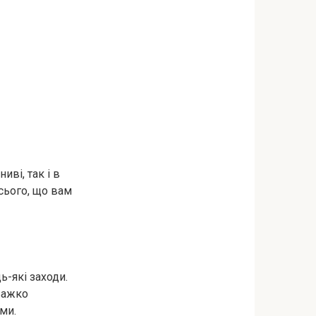
иві, так і в
сього, що вам
ь-які заходи.
важко
ями.