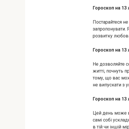
Гороскоп на 13 
Постарайтеся не 
запропонувати. Я
розвитку любовн
Гороскоп на 13 
Не дозволяйте со
житті, почнуть п
тому, що вас мож
не випускати з у
Гороскоп на 13 
Цей день може в
самі собі усклад
в тій чи іншій м