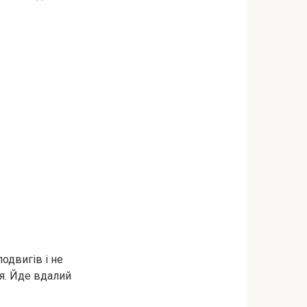
одвигів і не
ня. Йде вдалий