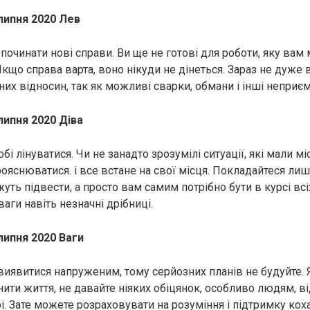
липня 2020 Лев
починати нові справи. Ви ще не готові для роботи, яку вам
кщо справа варта, воно нікуди не дінеться. Зараз не дуже 
их відносин, так як можливі сварки, обмани і інші неприєм
липня 2020 Діва
бі лінуватися. Чи не занадто зрозумілі ситуації, які мали м
рояснюватися. і все встане на свої місця. Покладайтеся лише
уть підвести, а просто вам самим потрібно бути в курсі всіх
ваги навіть незначні дрібниці.
липня 2020 Ваги
иявитися напруженим, тому серйозних планів не будуйте. 
нити життя, не давайте ніяких обіцянок, особливо людям, в
ірі. Зате можете розраховувати на розуміння і підтримку ко