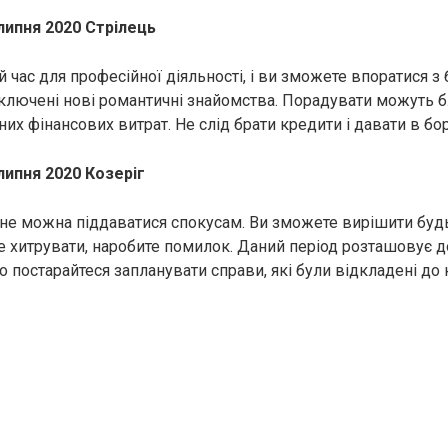
липня 2020 Стрілець
 час для професійної діяльності, і ви зможете впоратися з
ключені нові романтичні знайомства. Порадувати можуть б
их фінансових витрат. Не слід брати кредити і давати в бор
липня 2020 Козеріг
не можна піддаватися спокусам. Ви зможете вирішити будь
е хитрувати, наробите помилок. Даний період розташовує д
що постарайтеся запланувати справи, які були відкладені до 