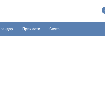
алендар
Прикмети
Свята