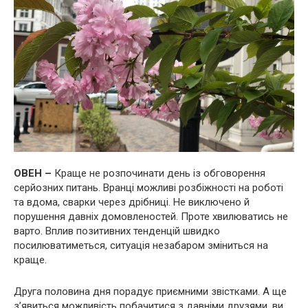
ОВЕН –
Краще не розпочинати день із обговорення
серйозних питань. Вранці можливі розбіжності на роботі
та вдома, сварки через дрібниці. Не виключено й
порушення давніх домовленостей. Проте хвилюватись не
варто. Вплив позитивних тенденцій швидко
посилюватиметься, ситуація незабаром зміниться на
краще.
Друга половина дня порадує приємними звістками. А ще
з’явиться можливість побачитися з давніми друзями, ви