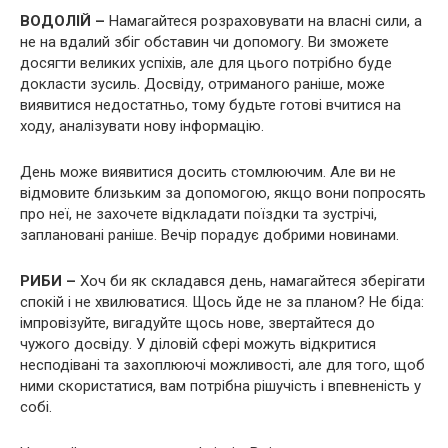
ВОДОЛІЙ –
Намагайтеся розраховувати на власні сили, а
не на вдалий збіг обставин чи допомогу. Ви зможете
досягти великих успіхів, але для цього потрібно буде
докласти зусиль. Досвіду, отриманого раніше, може
виявитися недостатньо, тому будьте готові вчитися на
ходу, аналізувати нову інформацію.
День може виявитися досить стомлюючим. Але ви не
відмовите близьким за допомогою, якщо вони попросять
про неї, не захочете відкладати поїздки та зустрічі,
заплановані раніше. Вечір порадує добрими новинами.
РИБИ –
Хоч би як складався день, намагайтеся зберігати
спокій і не хвилюватися. Щось йде не за планом? Не біда:
імпровізуйте, вигадуйте щось нове, звертайтеся до
чужого досвіду. У діловій сфері можуть відкритися
несподівані та захоплюючі можливості, але для того, щоб
ними скористатися, вам потрібна рішучість і впевненість у
собі.