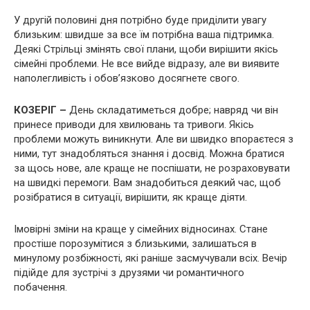
У другій половині дня потрібно буде приділити увагу
близьким: швидше за все їм потрібна ваша підтримка.
Деякі Стрільці змінять свої плани, щоби вирішити якісь
сімейні проблеми. Не все вийде відразу, але ви виявите
наполегливість і обов’язково досягнете свого.
КОЗЕРІГ –
День складатиметься добре; навряд чи він
принесе приводи для хвилювань та тривоги. Якісь
проблеми можуть виникнути. Але ви швидко впораєтеся з
ними, тут знадобляться знання і досвід. Можна братися
за щось нове, але краще не поспішати, не розраховувати
на швидкі перемоги. Вам знадобиться деякий час, щоб
розібратися в ситуації, вирішити, як краще діяти.
Імовірні зміни на краще у сімейних відносинах. Стане
простіше порозумітися з близькими, залишаться в
минулому розбіжності, які раніше засмучували всіх. Вечір
підійде для зустрічі з друзями чи романтичного
побачення.