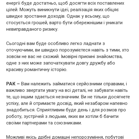
енергії буде достатньо, щоб досягти всіх поставлених
цілей. Можуть виникнути ідеї, реалізація яких обіцяє
швидке зростання доходів. Однак у всьому, що
стосується грошей, варто бути обережнішим і уникати
невиправданого ризику.
Сьогодні вам буде особливо легко ладнати з
оточуючими, ви швидко порозумієтеся навіть з тими, хто
зовсім не вас не схожий. Імовірні приємні знайомства,
одне з них може започаткувати довгу дружбу або
красиву романтичну історію.
РАК –
Вам належить займатися серйозними справами, і
важливо звертати увагу на всі деталі, не забувати навіть
те, що іншим здається незначним. Ви не тільки досягнете
успіху, але й отримаєте досвід, який незабаром напевно
знадобиться. Сприятливим буде день і для розмов про
роботу, зустрічей з людьми, яких ви хотіли б бачити
своїми партнерами та союзниками.
Можливі якісь дрібні домашні непорозуміння, побутові