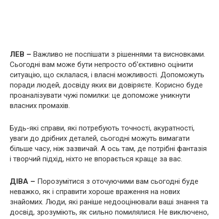
ЛЕВ –
Важливо не поспішати з рішеннями та висновками.
Сьогодні вам може бути непросто об’єктивно оцінити
ситуацію, що склалася, і власні можливості. Допоможуть
поради людей, досвіду яких ви довіряєте. Корисно буде
проаналізувати чужі помилки: це допоможе уникнути
власних промахів.
Будь-які справи, які потребують точності, акуратності,
уваги до дрібних деталей, сьогодні можуть вимагати
більше часу, ніж зазвичай. А ось там, де потрібні фантазія
і творчий підхід, ніхто не впорається краще за вас.
ДІВА –
Порозумітися з оточуючими вам сьогодні буде
неважко, як і справити хороше враження на нових
знайомих. Люди, які раніше недооцінювали ваші знання та
досвід, зрозуміють, як сильно помилялися. Не виключено,