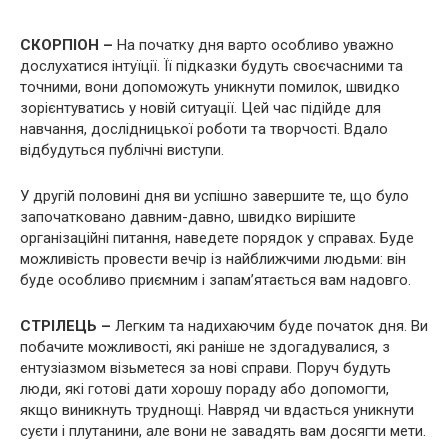
СКОРПІОН –
На початку дня варто особливо уважно
дослухатися інтуїції. Її підказки будуть своєчасними та
точними, вони допоможуть уникнути помилок, швидко
зорієнтуватись у новій ситуації. Цей час підійде для
навчання, дослідницької роботи та творчості. Вдало
відбудуться публічні виступи.
У другій половині дня ви успішно завершите те, що було
започатковано давним-давно, швидко вирішите
організаційні питання, наведете порядок у справах. Буде
можливість провести вечір із найближчими людьми: він
буде особливо приємним і запам’ятається вам надовго.
СТРІЛЕЦЬ –
Легким та надихаючим буде початок дня. Ви
побачите можливості, які раніше не здогадувалися, з
ентузіазмом візьметеся за нові справи. Поруч будуть
люди, які готові дати хорошу пораду або допомогти,
якщо виникнуть труднощі. Навряд чи вдасться уникнути
суєти і плутанини, але вони не завадять вам досягти мети.