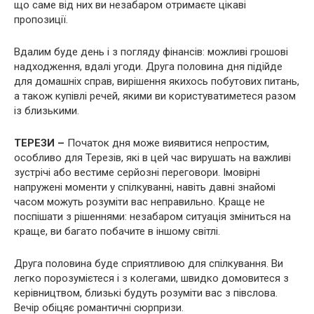
що саме від них ви незабаром отримаєте цікаві
пропозиції.
Вдалим буде день і з погляду фінансів: можливі грошові
надходження, вдалі угоди. Друга половина дня підійде
для домашніх справ, вирішення якихось побутових питань,
а також купівлі речей, якими ви користуватиметеся разом
із близькими.
ТЕРЕЗИ –
Початок дня може виявитися непростим,
особливо для Терезів, які в цей час вирушать на важливі
зустрічі або вестиме серйозні переговори. Імовірні
напружені моменти у спілкуванні, навіть давні знайомі
часом можуть розуміти вас неправильно. Краще не
поспішати з рішеннями: незабаром ситуація зміниться на
краще, ви багато побачите в іншому світлі.
Друга половина буде сприятливою для спілкування. Ви
легко порозумієтеся і з колегами, швидко домовитеся з
керівництвом, близькі будуть розуміти вас з півслова.
Вечір обіцяє романтичні сюрпризи.