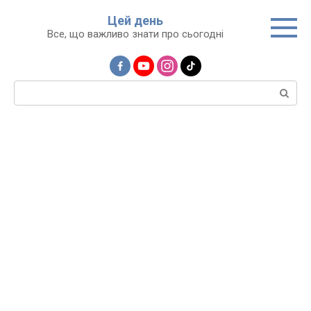
Перейти
Цей день
до
Все, що важливо знати про сьогодні
вмісту
Пошук: