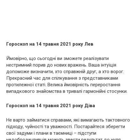
Гороскоп на 14 травня 2021 року Лев
Ймовірно, що сьогодні ви зможете реалізувати
нестримний порив до нових вражень. Ваша інтуїція
допоможе визначити, хто справжній друг, а хто ворог.
Прекрасний час для спілкування з представниками
протилежної статі. Велика ймовірність переростання
випадкового знайомства в тривалі гармонійні стосунки.
Гороскоп на 14 травня 2021 року Діва
Не варто займатися справами, які вимагають тактовного
підходу, чуйності та уважності. Постарайтеся зберегти
свої задуми і плани в таємниці – підступи
недоброзичливців можуть звести результат до нуля.