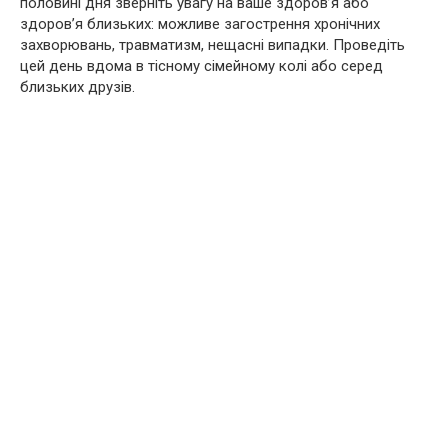
половині дня зверніть увагу на ваше здоров’я або
здоров’я близьких: можливе загострення хронічних
захворювань, травматизм, нещасні випадки. Проведіть
цей день вдома в тісному сімейному колі або серед
близьких друзів.