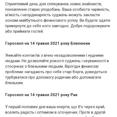
Сприятливий день для спілкування, нових знайомств,
поновлення старих уподобань. Ваша особиста чарівність,
м’якість і неординарність суджень можуть закласти
основи майбутнього фінансового успіху. Ви будете здатні
привернути до себе кого завгодно. Добре подорожувати
або приймати гостей.
Гороскоп на 14 травня 2021 року Близнюки
Уникайте контактів з вічно незадоволеними і нудними
людьми. Не дозволяйте різкості суджень і неуважності в
стосунках з близькими людьми. Вірогідні фінансові
проблеми: нагадають про себе старі борги, доведеться
турбуватися про допомогу родичам або допомагати
близьким.
Гороскоп на 14 травня 2021 року Рак
У першій половині дня ваша енергія, що б’є через край,
вселить радість і оптимізм в оточуючих. Проте в другій