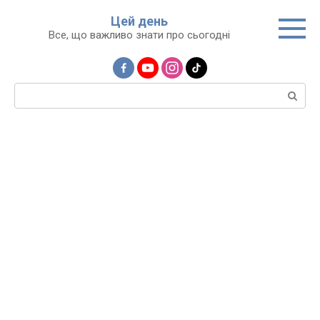
Перейти
Цей день
до
Все, що важливо знати про сьогодні
вмісту
Пошук: