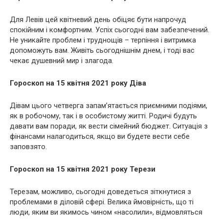
Для Левів цей квітневий день обіцяє бути напрочуд
спокійним і комфортним. Успіх сьогодні вам забезпечений.
Не уникайте проблем і труднощів – терпіння і витримка
допоможуть вам. Живіть сьогоднішнім днем, і тоді вас
чекає душевний мир і злагода.
Гороскоп на 15 квітня 2021 року Діва
Дівам цього четверга запам’ятається приємними подіями,
як в робочому, так і в особистому житті. Родичі будуть
давати вам поради, як вести сімейний бюджет. Ситуація з
фінансами налагодиться, якщо ви будете вести себе
заповзято.
Гороскоп на 15 квітня 2021 року Терези
Терезам, можливо, сьогодні доведеться зіткнутися з
проблемами в діловій сфері. Велика ймовірність, що ті
люди, яким ви якимось чином «насолили», відмовляться