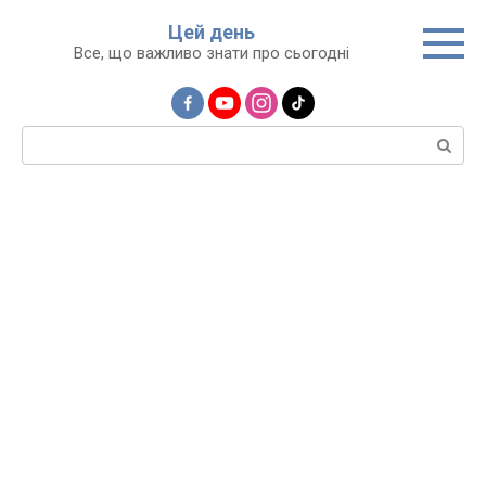
Перейти
Цей день
до
Все, що важливо знати про сьогодні
вмісту
Пошук: