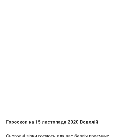
Гороскоп на 15 листопада 2020 Водолій
Сьогодні зірки готують для вас безліч приємних