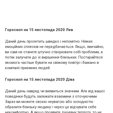
Гороскоп на 15 листопада 2020 Лев
Даний день пролетить швидко і непомітно. Ніяких
емоційних сплесків не передбачається. Якщо, звичайно,
ви самі не станете штучно створювати собі проблеми, а
потім залучати до їх вирішення близьких. Постарайтеся
якомога частіше бувати на свіжому повітрі і бажано в
компанії приємних людей.
Гороскоп на 15 листопада 2020 Діва
Даний день навряд чи виявиться значним. Але від вашої
поведінки будуть залежати взаємини з оточуючими.
Зараз ви можете своєю неувагою або холодністю
образити близьку людину і через це відчувати себе
некомфортно. А якщо проявите душевну теплоту, то не