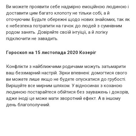
Ви можете проявити себе надмірно емоційною людиною і
доставити цим багато клопоту не тільки собі, а й
оточуючим. Будьте обережні щодо нових знайомих, так як
є небезпека потрапити на гачок до людей з сумнівним
родом занять. Довіряйте своїй інтуїції, а й логіку
підключити не завадить.
Гороскоп на 15 листопада 2020 Козеріг
Конфлікти з найближчими родичами можуть затьмарити
ваш безхмарний настрій. Зірки впевнені: домогтися свого
ви можете лише якщо не будете опускатися до грубості.
Вирішуйте все мирним шляхом. У відносинах з коханою
людиною постарайтеся обійтися без зауважень і докорів,
адже іноді це може мати зворотний ефект. А в іншому
день благополучний.