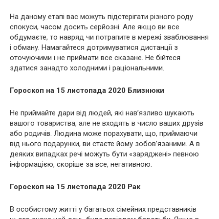
На даному етапі вас можуть підстерігати різного роду
спокуси, часом досить серйозні. Але якщо ви все
обдумаєте, то навряд чи потрапите в мережі зваблювання
і обману. Намагайтеся дотримуватися дистанції з
оточуючими і не приймати все сказане. Не бійтеся
здатися занадто холодними і раціональними.
Гороскоп на 15 листопада 2020 Близнюки
Не приймайте дари від людей, які нав’язливо шукають
вашого товариства, але не входять в число ваших друзів
або родичів. Людина може порахувати, що, приймаючи
від нього подарунки, ви стаєте йому зобов’язаними. А в
деяких випадках речі можуть бути «заряджені» певною
інформацією, скоріше за все, негативною.
Гороскоп на 15 листопада 2020 Рак
В особистому житті у багатьох сімейних представників