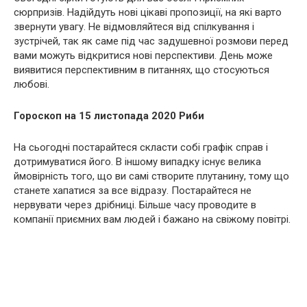
сюрпризів. Надійдуть нові цікаві пропозиції, на які варто
звернути увагу. Не відмовляйтеся від спілкування і
зустрічей, так як саме під час задушевної розмови перед
вами можуть відкритися нові перспективи. День може
виявитися перспективним в питаннях, що стосуються
любові.
Гороскоп на 15 листопада 2020 Риби
На сьогодні постарайтеся скласти собі графік справ і
дотримуватися його. В іншому випадку існує велика
ймовірність того, що ви самі створите плутанину, тому що
станете хапатися за все відразу. Постарайтеся не
нервувати через дрібниці. Більше часу проводите в
компанії приємних вам людей і бажано на свіжому повітрі.