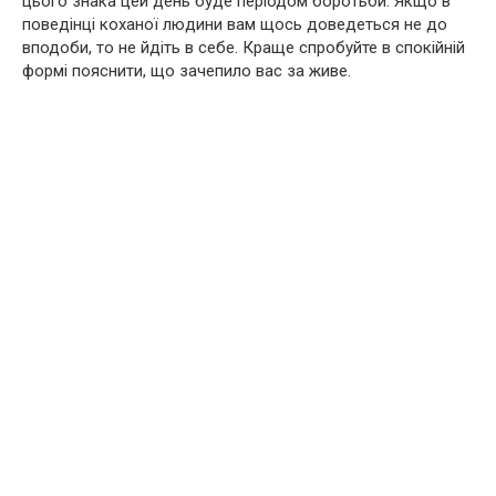
цього знака цей день буде періодом боротьби. Якщо в
поведінці коханої людини вам щось доведеться не до
вподоби, то не йдіть в себе. Краще спробуйте в спокійній
формі пояснити, що зачепило вас за живе.