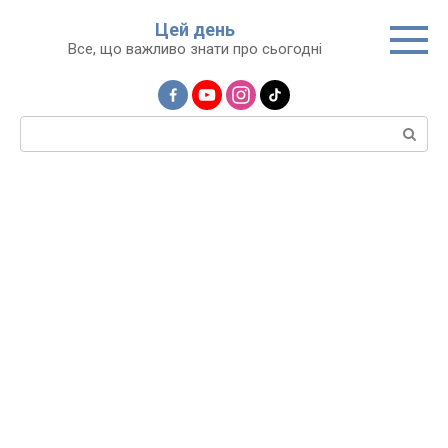
Перейти
Цей день
до
Все, що важливо знати про сьогодні
вмісту
Пошук: