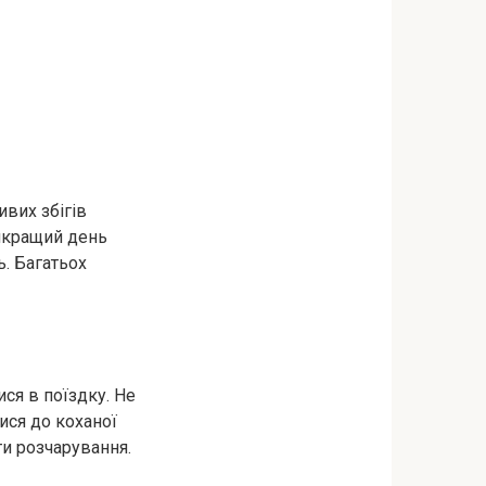
вих збігів
айкращий день
ь. Багатьох
ся в поїздку. Не
ися до коханої
и розчарування.