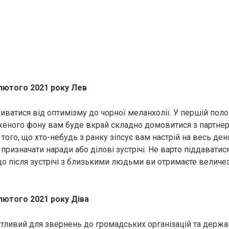
 лютого 2021 року Лев
иватися від оптимізму до чорної меланхолії. У першій поло
еного фону вам буде вкрай складно домовитися з партнер
 того, що хто-небудь з ранку зіпсує вам настрій на весь ден
призначати наради або ділові зустрічі. Не варто піддавати
о після зустрічі з близькими людьми ви отримаєте величе
лютого 2021 року Діва
тливий для звернень до громадських організацій та державн