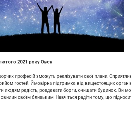
 лютого 2021 року Овен
орчих професій зможуть реалізувати свої плани. Сприятливі
 прийом гостей. Ймовірна підтримка від вищестоящих організ
ти людям радість, роздавати борги, очищати будинок. Ви м
 хвилин своїм близьким. Навчіться радіти тому, що підноси