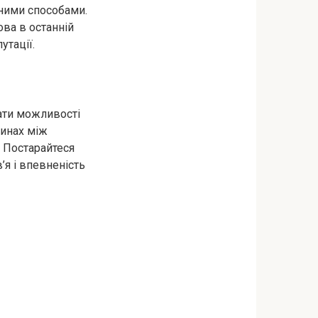
еними способами.
ова в останній
утації.
кати можливості
синах між
. Постарайтеся
’я і впевненість