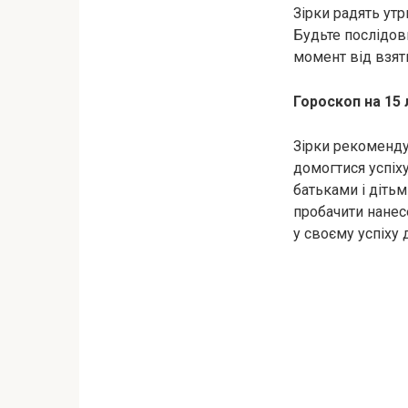
Зірки радять ут
Будьте послідовн
момент від взят
Гороскоп на 15
Зірки рекоменду
домогтися успіх
батьками і діть
пробачити нанесе
у своєму успіху