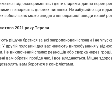
риматися від експериментів і діяти старими, давно перевір
ими і напористі в ділових питаннях. Не забувайте, що відм
их зобов’язань може завдати непоправної шкоди вашій реп
 лютого 2021 року Терези
ють рішуче братися за всі запропоновані справи і не упус
у. У другій половині дня вас чекають випробування у відно
ми. Не виключений спалах ревнощів або сварка через гроші
ні вам образи: пройде час, і все владнається. Міцне здоров
 дозволять вам боротися з конфліктами.