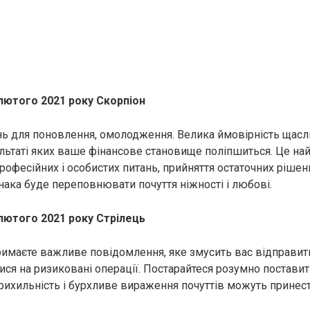
лютого 2021 року Скорпіон
ь для поновлення, омолодження. Велика ймовірність щасли
ультаті яких ваше фінансове становище поліпшиться. Це н
рофесійних і особистих питань, прийняття остаточних рішен
нака буде переповнювати почуття ніжності і любові.
лютого 2021 року Стрілець
имаєте важливе повідомлення, яке змусить вас відправити
ися на ризиковані операції. Постарайтеся розумно поставит
рихильність і бурхливе вираження почуттів можуть принест