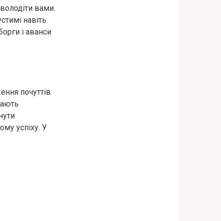
оволодіти вами.
устимі навіть
борги і аванси
ення почуттів.
кають
нути
му успіху. У