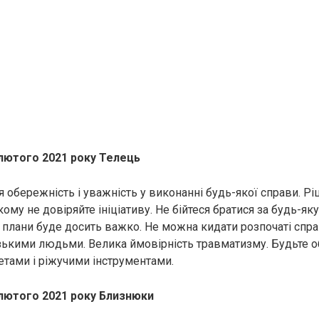
 лютого 2021 року Телець
обережність і уважність у виконанні будь-якої справи. Ріш
кому не довіряйте ініціативу. Не бійтеся братися за будь-яку
ї плани буде досить важко. Не можна кидати розпочаті спра
зькими людьми. Велика ймовірність травматизму. Будьте о
тами і ріжучими інструментами.
 лютого 2021 року Близнюки