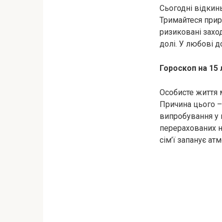
Сьогодні відкин
Тримайтеся приро
ризиковані захо
долі. У любові 
Гороскоп на 15 
Особисте життя м
Причина цього – 
випробування у 
перерахованих н
сім’ї запанує ат