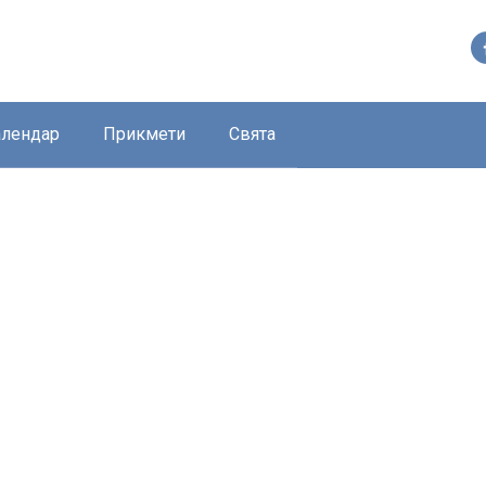
алендар
Прикмети
Свята