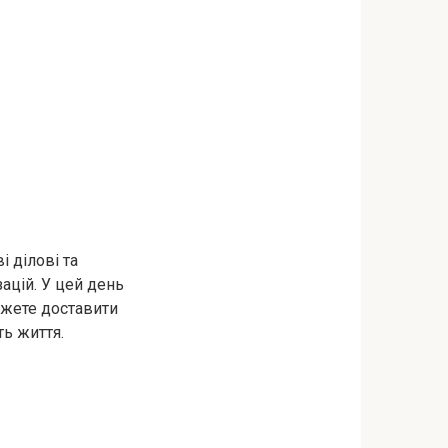
 ділові та
ацій. У цей день
ожете доставити
ть життя.