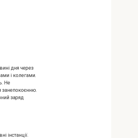
вині дня через
ами і колегами.
ь. Не
ся занепокоєнню.
зний заряд
і інстанції.