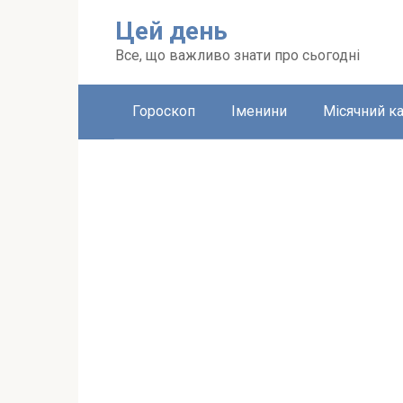
Перейти
Цей день
до
вмісту
Все, що важливо знати про сьогодні
Гороскоп
Іменини
Місячний к