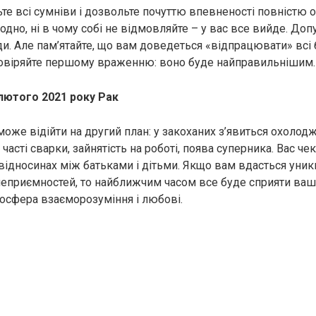
ьте всі сумніви і дозвольте почуттю впевненості повністю 
дно, ні в чому собі не відмовляйте – у вас все вийде. Доп
ди. Але пам’ятайте, що вам доведеться «відпрацювати» всі 
довіряйте першому враженню: воно буде найправильнішим.
лютого 2021 року Рак
оже відійти на другий план: у закоханих з’явиться охолодж
часті сварки, зайнятість на роботі, поява суперника. Вас че
відносинах між батьками і дітьми. Якщо вам вдасться уник
еприємностей, то найближчим часом все буде сприяти вашо
мосфера взаєморозуміння і любові.