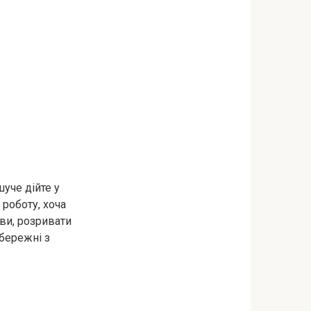
уче дійте у
 роботу, хоча
ви, розривати
бережні з