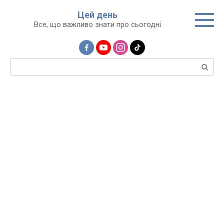
Перейти
Цей день
до
Все, що важливо знати про сьогодні
вмісту
Пошук: