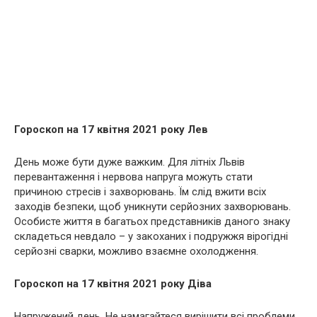
Гороскоп на 17 квітня 2021 року Лев
День може бути дуже важким. Для літніх Львів
перевантаження і нервова напруга можуть стати
причиною стресів і захворювань. Їм слід вжити всіх
заходів безпеки, щоб уникнути серйозних захворювань.
Особисте життя в багатьох представників даного знаку
складеться невдало – у закоханих і подружжя вірогідні
серйозні сварки, можливо взаємне охолодження.
Гороскоп на 17 квітня 2021 року Діва
Напружений день. Не намагайтеся вирішити всі проблеми