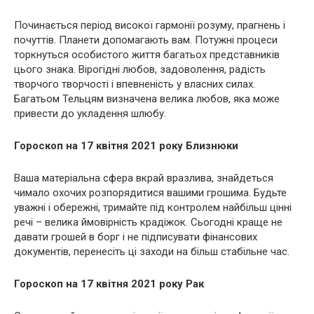
Починається період високої гармонії розуму, прагнень і
почуттів. Планети допомагають вам. Потужні процеси
торкнуться особистого життя багатьох представників
цього знака. Вірогідні любов, задоволення, радість
творчого творчості і впевненість у власних силах.
Багатьом Тельцям визначена велика любов, яка може
привести до укладення шлюбу.
Гороскоп на 17 квітня 2021 року Близнюки
Ваша матеріальна сфера вкрай вразлива, знайдеться
чимало охочих розпорядитися вашими грошима. Будьте
уважні і обережні, тримайте під контролем найбільш цінні
речі – велика ймовірність крадіжок. Сьогодні краще не
давати грошей в борг і не підписувати фінансових
документів, перенесіть ці заходи на більш стабільне час.
Гороскоп на 17 квітня 2021 року Рак