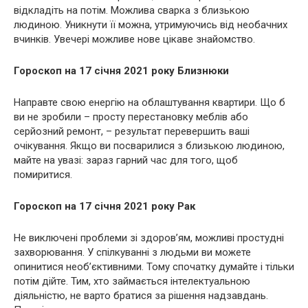
відкладіть на потім. Можлива сварка з близькою
людиною. Уникнути її можна, утримуючись від необачних
вчинків. Увечері можливе нове цікаве знайомство.
Гороскоп на 17 січня 2021 року Близнюки
Направте свою енергію на облаштування квартири. Що б
ви не зробили – просту перестановку меблів або
серйозний ремонт, – результат перевершить ваші
очікування. Якщо ви посварилися з близькою людиною,
майте на увазі: зараз гарний час для того, щоб
помиритися.
Гороскоп на 17 січня 2021 року Рак
Не виключені проблеми зі здоров’ям, можливі простудні
захворювання. У спілкуванні з людьми ви можете
опинитися необ’єктивними. Тому спочатку думайте і тільки
потім дійте. Тим, хто займається інтелектуальною
діяльністю, не варто братися за рішення надзавдань.