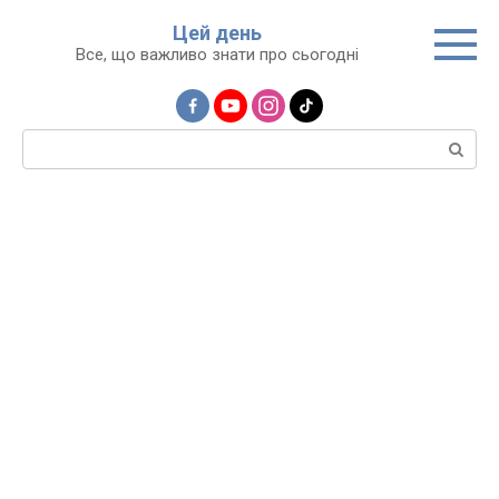
Перейти
Цей день
до
Все, що важливо знати про сьогодні
вмісту
Пошук: