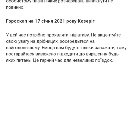
особистому плані ніяких розчарувань виникнути не
повинно.
Гороскоп на 17 січня 2021 року Козеріг
У цей час потрібно проявляти ініціативу. Не акцентуйте
свою увагу на дрібницях, зосередьтеся на
найголовнішому. Емоції вам будуть тільки заважати, тому
постарайтеся виважено підходити до вирішення будь-
яких питань. Це гарний час для невеликих поїздок.