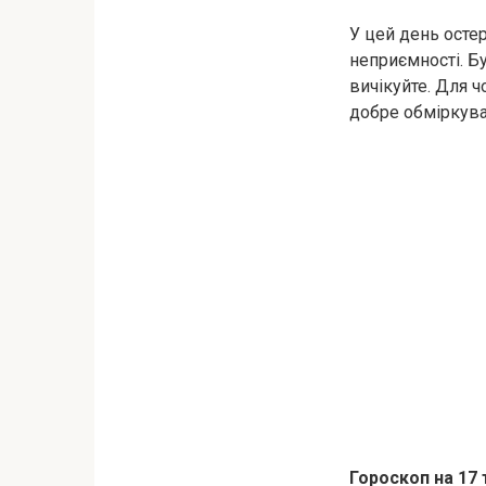
У цей день остер
неприємності. Бу
вичікуйте. Для ч
добре обміркува
Гороскоп на 17 