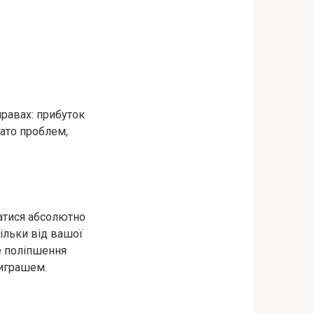
равах: прибуток
гато проблем,
атися абсолютно
ільки від вашої
е поліпшення
виграшем.