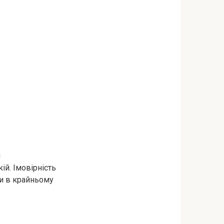
и
ій. Імовірність
ти в крайньому