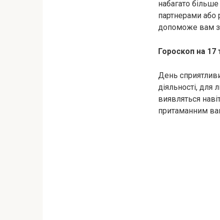
набагато більше 
партнерами або р
допоможе вам зн
Гороскоп на 17 
День сприятливий
діяльності, для 
виявляться навіт
притаманним вам