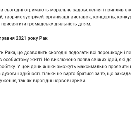
в сьогодні отримають моральне задоволення і приплив ене
й, творчих зустрічей, організації виставок, концертів, конку
присвятити громадську діяльність дітям.
травня 2021 року Рак
сть Рака, це дозволить сьогодні подолати всі перешкоди і 
в особистому житті. Не виключено поява свіжих ідей, які д
робітку. У цей день жінки зможуть максимально проявити в
а духовні здібності, тільки не варто братися за те, що зажад
ження, так як вірогідні нервові зриви.