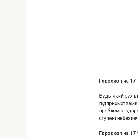
Гороскоп на 17 
Будь-який рух в
підприємствами а
проблем зі здор
ступені небезпеч
Гороскоп на 17