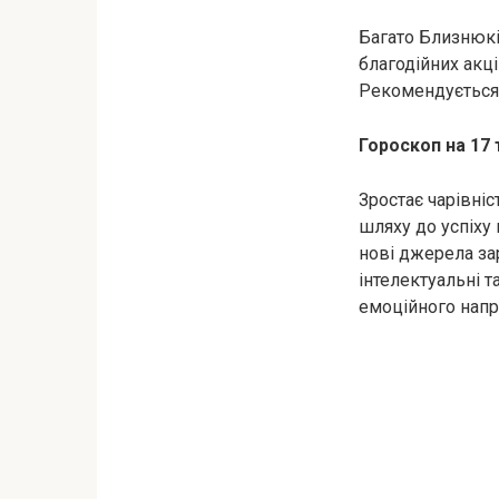
Багато Близнюкі
благодійних акці
Рекомендується 
Гороскоп на 17 
Зростає чарівні
шляху до успіху 
нові джерела за
інтелектуальні т
емоційного напру