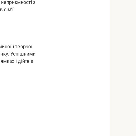
і неприємності з
 сім’ї,
йної і творчої
динку. Успішними
мках і дійте з