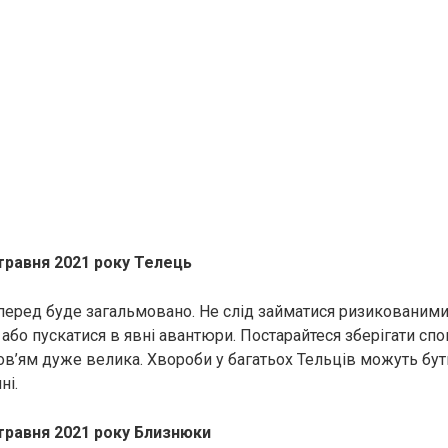
травня 2021 року Телець
перед буде загальмовано. Не слід займатися ризикованим
бо пускатися в явні авантюри. Постарайтеся зберігати спок
ов’ям дуже велика. Хвороби у багатьох Тельців можуть бу
ні.
 травня 2021 року Близнюки