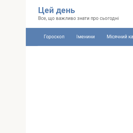
Перейти
Цей день
до
вмісту
Все, що важливо знати про сьогодні
Гороскоп
Іменини
Місячний к