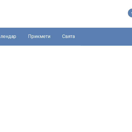
алендар
Прикмети
Свята