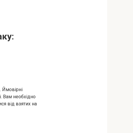
аку:
. Ймовірні
і. Вам необхідно
ися від взятих на