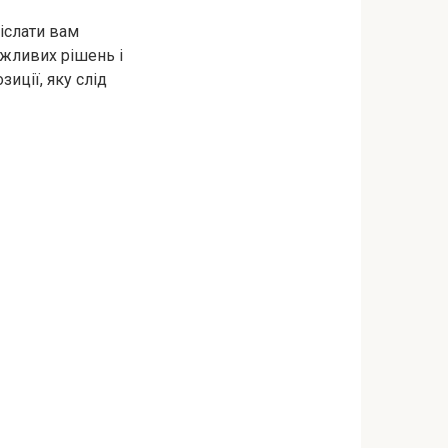
діслати вам
ажливих рішень і
зиції, яку слід