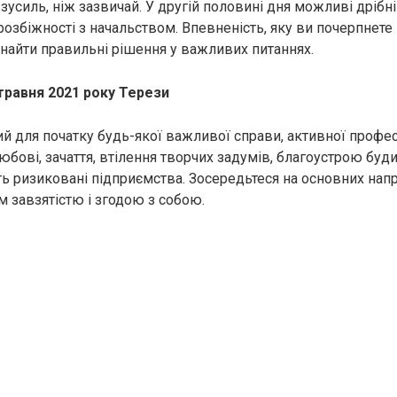
зусиль, ніж зазвичай. У другій половині дня можливі дрібн
озбіжності з начальством. Впевненість, яку ви почерпнете в
айти правильні рішення у важливих питаннях.
травня 2021 року Терези
 для початку будь-якої важливої ​​справи, активної професі
любові, зачаття, втілення творчих задумів, благоустрою бу
ь ризиковані підприємства. Зосередьтеся на основних напря
 завзятістю і згодою з собою.