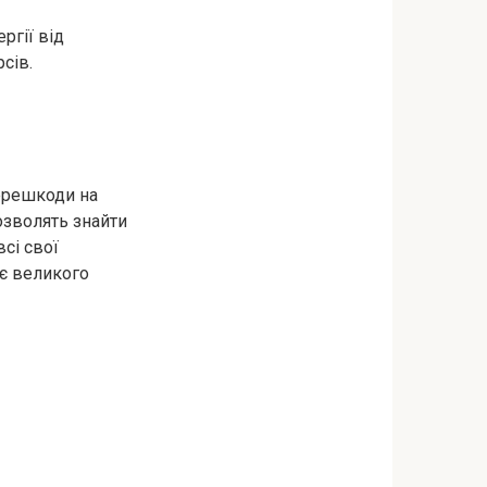
ргії від
рсів.
перешкоди на
озволять знайти
сі свої
ає великого