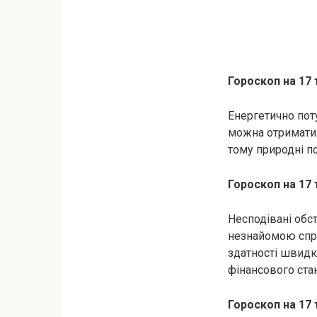
Гороскоп на 17 
Енергетично пот
можна отримати 
тому природні по
Гороскоп на 17 
Несподівані обс
незнайомою спра
здатності швидк
фінансового ста
Гороскоп на 17 