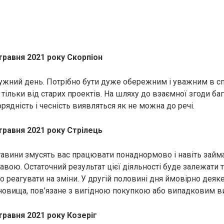
травня 2021 року Скорпіон
ужний день. Потрібно бути дуже обережним і уважним в сп
тільки від старих проектів. На шляху до взаємної згоди ба
рядність і чесність виявляться як не можна до речі.
травня 2021 року Стрілець
тавини змусять вас працювати понаднормово і навіть займ
вою. Остаточний результат цієї діяльності буде залежати т
о реагувати на зміни. У другій половині дня ймовірно деяк
новища, пов’язане з вигідною покупкою або випадковим 
травня 2021 року Козеріг