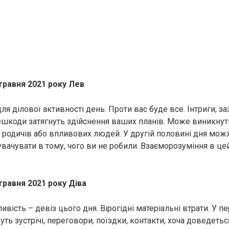
травня 2021 року Лев
я ділової активності день. Проти вас буде все. Інтриги, за
ешкоди затягнуть здійснення ваших планів. Може виникнути
, родичів або впливових людей. У другій половині дня мож
увачувати в тому, чого ви не робили. Взаєморозуміння в це
травня 2021 року Діва
ивість – девіз цього дня. Вірогідні матеріальні втрати. У п
ть зустрічі, переговори, поїздки, контакти, хоча доведеть