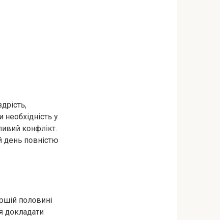
здрість,
 необхідність у
ливий конфлікт.
й день повністю
ершій половині
ся докладати