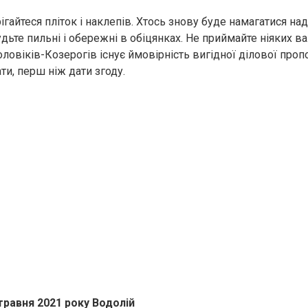
ігайтеся пліток і наклепів. Хтось знову буде намагатися на
дьте пильні і обережні в обіцянках. Не приймайте ніяких в
оловіків-Козерогів існує ймовірність вигідної ділової пропо
ти, перш ніж дати згоду.
травня 2021 року Водолій