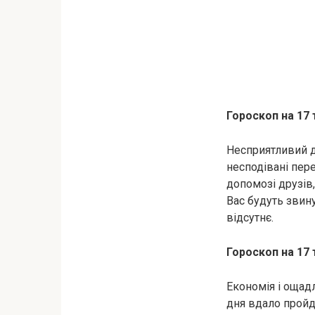
Гороскоп на 17 
Несприятливий дл
несподівані пер
допомозі друзів
Вас будуть звин
відсутнє.
Гороскоп на 17 
Економія і ощадл
дня вдало пройду