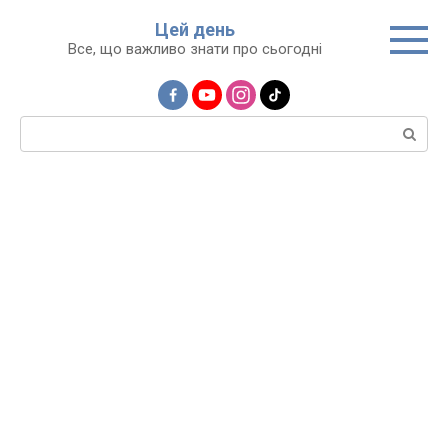
Перейти
Цей день
до
Все, що важливо знати про сьогодні
вмісту
Пошук: