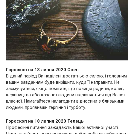
Гороскоп на 18 липня 2020 Овен
В даний період Ви наділені достатньою силою, і головним
вашим завданням буде вирішити, куди її направити. Не
засмучуйтеся, якщо помітите, що позиція родичів, колег,
керівництва або коханої людини відрізняється від Вашої
власної. Намагайтеся налагодити відносини з близькими
людьми, проявивши терпіння і турботу.
Гороскоп на 18 липня 2020 Телець
Професійні питання зажадають Вашої активної участі.
Якщо надійдуть нові пропозиції, дайте собі час зібратися