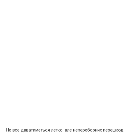
Не все даватиметься легко, але непереборних перешкод