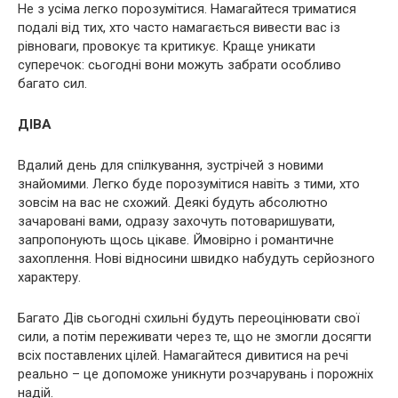
Не з усіма легко порозумітися. Намагайтеся триматися
подалі від тих, хто часто намагається вивести вас із
рівноваги, провокує та критикує. Краще уникати
суперечок: сьогодні вони можуть забрати особливо
багато сил.
ДІВА
Вдалий день для спілкування, зустрічей з новими
знайомими. Легко буде порозумітися навіть з тими, хто
зовсім на вас не схожий. Деякі будуть абсолютно
зачаровані вами, одразу захочуть потоваришувати,
запропонують щось цікаве. Ймовірно і романтичне
захоплення. Нові відносини швидко набудуть серйозного
характеру.
Багато Дів сьогодні схильні будуть переоцінювати свої
сили, а потім переживати через те, що не змогли досягти
всіх поставлених цілей. Намагайтеся дивитися на речі
реально – це допоможе уникнути розчарувань і порожніх
надій.