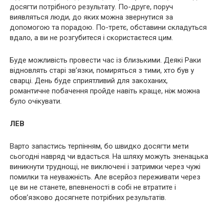
досягти потрібного результату. По-друге, поруч
виявляться люди, до яких можна звернутися за
допомогою та порадою. По-третє, обставини складуться
вдало, а ви не розгубитеся і скористаєтеся цим.
Буде можливість провести час із близькими. Деякі Раки
відновлять старі зв’язки, помиряться з тими, хто був у
сварці. День буде сприятливий для закоханих,
романтичне побачення пройде навіть краще, ніж можна
було очікувати.
ЛЕВ
Варто запастись терпінням, бо швидко досягти мети
сьогодні навряд чи вдасться. На шляху можуть зненацька
виникнути труднощі, не виключені і затримки через чужі
помилки та неуважність. Але всерйоз переживати через
це ви не станете, впевненості в собі не втратите і
обов’язково досягнете потрібних результатів.