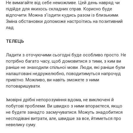
Не вимагайте від себе неможливе. Цей день навряд чи
підійде для якихось складних справ. Корисно буде
відпочити. Можна з’їздити кудись разом із близькими.
Зміна обстановки допоможе настроїтись на позитивний
лад.
ТЕЛЕЦЬ
Ладити з оточуючими сьогодні буде особливо просто. Не
потрібно багато часу, щоб домовитися з тими, з ким ви
раніше не знаходили спільної мови. Люди, які раніше були
налаштовані недружелюбно, поводитимуться напрочуд
привітно. Можливо, ви навіть зможете з ними
потоваришувати.
Імовірні дрібні непорозуміння вдома, не виключені й
побутові проблеми. Ви швидко з ними впораєтеся, якщо
не будете занадто засмучуватися. Можуть знадобитися
несподівані витрати, але, швидше за все, йтиметься про
невелику суму.