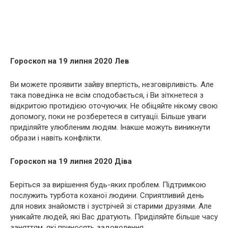
Гороскоп на 19 липня 2020 Лев
Ви можете проявити зайву впертість, незговірливість. Але
така поведінка не всім сподобається, і Ви зіткнетеся з
відкритою протидією оточуючих. Не обіцяйте нікому свою
допомогу, поки не розберетеся в ситуації. Більше уваги
приділяйте улюбленим людям. Інакше можуть виникнути
образи і навіть конфлікти.
Гороскоп на 19 липня 2020 Діва
Беріться за вирішення будь-яких проблем. Підтримкою
послужить турбота коханої людини. Сприятливий день
для нових знайомств і зустрічей зі старими друзями. Але
уникайте людей, які Вас дратують. Приділяйте більше часу
заняттям, які приносять задоволення.