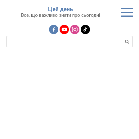
Перейти
Цей день
до
Все, що важливо знати про сьогодні
вмісту
Пошук: