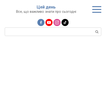
Перейти
Цей день
до
Все, що важливо знати про сьогодні
вмісту
Пошук: