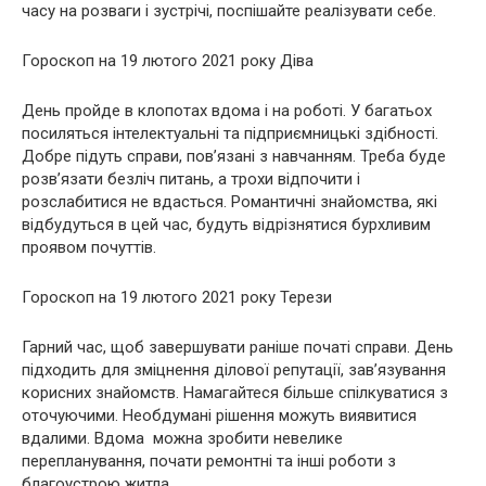
часу на розваги і зустрічі, поспішайте реалізувати себе.
Гороскоп на 19 лютого 2021 року Діва
День пройде в клопотах вдома і на роботі. У багатьох
посиляться інтелектуальні та підприємницькі здібності.
Добре підуть справи, пов’язані з навчанням. Треба буде
розв’язати безліч питань, а трохи відпочити і
розслабитися не вдасться. Романтичні знайомства, які
відбудуться в цей час, будуть відрізнятися бурхливим
проявом почуттів.
Гороскоп на 19 лютого 2021 року Терези
Гарний час, щоб завершувати раніше початі справи. День
підходить для зміцнення ділової репутації, зав’язування
корисних знайомств. Намагайтеся більше спілкуватися з
оточуючими. Необдумані рішення можуть виявитися
вдалими. Вдома можна зробити невелике
перепланування, почати ремонтні та інші роботи з
благоустрою житла.