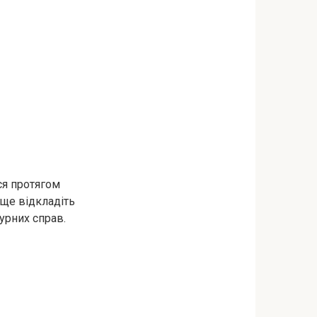
ся протягом
аще відкладіть
урних справ.