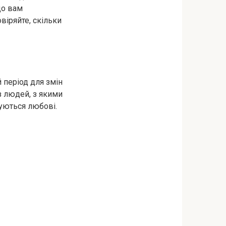
що вам
віряйте, скільки
 період для змін
з людей, з якими
уються любові.