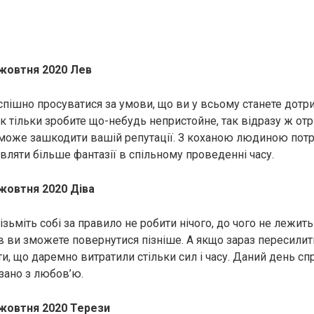
 жовтня 2020 Лев
спішно просуватися за умови, що ви у всьому станете дотр
Як тільки зробите що-небудь непристойне, так відразу ж от
 може зашкодити вашій репутації. З коханою людиною потр
вляти більше фантазії в спільному проведенні часу.
 жовтня 2020 Діва
ізьміть собі за правило не робити нічого, до чого не лежит
в ви зможете повернутися пізніше. А якщо зараз пересилити
и, що даремно витратили стільки сил і часу. Даний день сп
язано з любов’ю.
 жовтня 2020 Терези