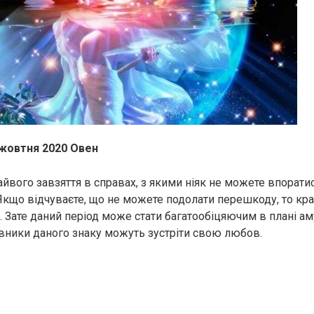
 жовтня 2020 Овен
айвого завзяття в справах, з якими ніяк не можете впорати
 Якщо відчуваєте, що не можете подолати перешкоду, то кр
. Зате даний період може стати багатообіцяючим в плані ам
вники даного знаку можуть зустріти свою любов.