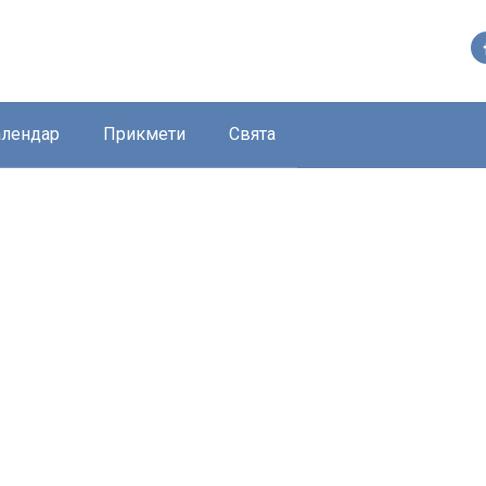
алендар
Прикмети
Свята