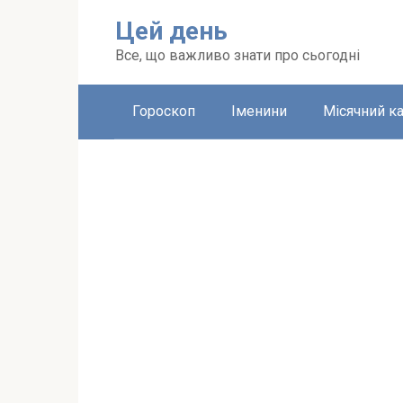
Перейти
Цей день
до
вмісту
Все, що важливо знати про сьогодні
Гороскоп
Іменини
Місячний к