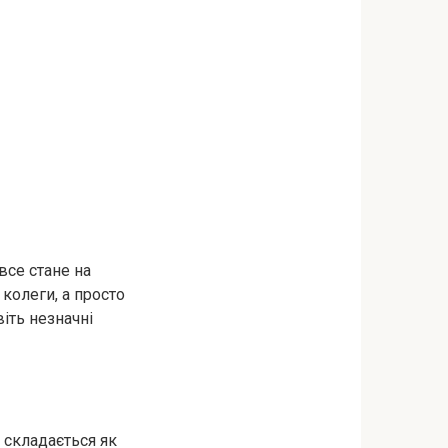
все стане на
 колеги, а просто
віть незначні
 складається як