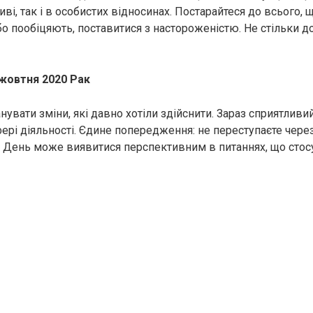
иві, так і в особистих відносинах. Постарайтеся до всього, 
о пообіцяють, поставитися з настороженістю. Не стільки до
 жовтня 2020 Рак
увати зміни, які давно хотіли здійснити. Зараз сприятливий
фері діяльності. Єдине попередження: не переступаєте чере
 День може виявитися перспективним в питаннях, що стос