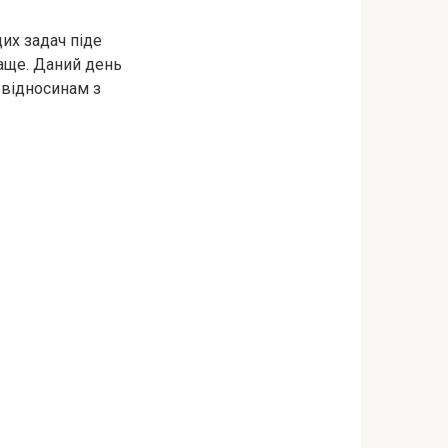
цих задач піде
раще. Даний день
 відносинам з