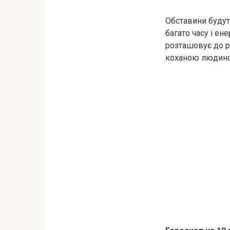
Обставини будуть
багато часу і ен
розташовує до ро
коханою людин