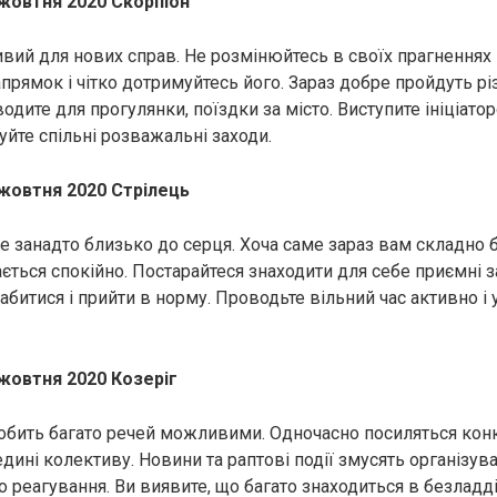
 жовтня 2020 Скорпіон
вий для нових справ. Не розмінюйтесь в своїх прагненнях 
прямок і чітко дотримуйтесь його. Зараз добре пройдуть рі
одите для прогулянки, поїздки за місто. Виступите ініціатор
уйте спільні розважальні заходи.
 жовтня 2020 Стрілець
е занадто близько до серця. Хоча саме зараз вам складно 
ається спокійно. Постарайтеся знаходити для себе приємні за
битися і прийти в норму. Проводьте вільний час активно і 
 жовтня 2020 Козеріг
робить багато речей можливими. Одночасно посиляться конк
дині колективу. Новини та раптові події змусять організуват
реагування. Ви виявите, що багато знаходиться в безладді 