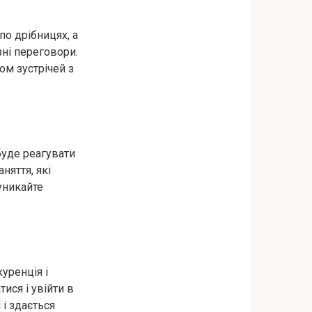
по дрібницях, а
зні переговори.
ом зустрічей з
буде реагувати
няття, які
уникайте
уренція і
ися і увійти в
і здається