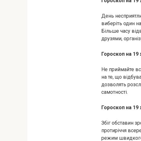
Гороскоп на 19
День несприятли
виберіть один на
Більше часу відв
друзями, організ
Гороскоп на 19
Не приймайте вс
на те, що відбув
дозволять розсла
самотності.
Гороскоп на 19
Збіг обставин з
протиріччя всере
режим швидкого 