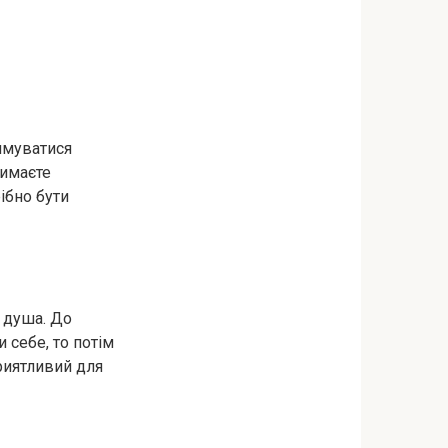
имуватися
римаєте
ібно бути
ь душа. До
 себе, то потім
риятливий для