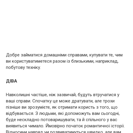
Добре займатися домашніми справами, купувати те, чим
ви користуватиметеся разом із близькими, наприклад,
побутову техніку.
ДІВА
Навколишні частіше, ніж зазвичай, будуть втручатися у
ваші справи. Спочатку це може дратувати, але трохи
пізніше ви зрозумієте, як отримати користь з того, що
відбувається. З людьми, які допоможуть вам сьогодні,
буде нескладно потоваришувати, та й спільного у вас
виявиться чимало. Ймовірно початок романтичної історії.
Відносини навряд чи розвиватимуться швидко, але вам