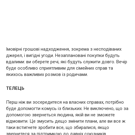
Імовірні грошові надходження, зокрема з несподіваних
джерел, і вигідні угоди. Незаплановані покупки будуть
вдалими: ви оберете речі, які будуть служити довго. Вечір
буде особливо сприятливим для сімейних справ та
якихось важливих розмов із родичами.
ТЕЛЕЦЬ
Перш ніж ви зосередитеся на власних справах, потрібно
буде допомогти комусь із близьких. Не виключено, що за
допомогою звернеться людина, якій ви не зможете
відмовити. Це змусить дещо змінити плани, але ви все ж
таки встигнете зробити все, що збиралися, якщо
звернетеся за підтримкою до давніх союзників.