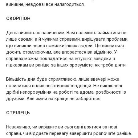
виникне, невдовзі все налагодиться.
СКОРПІОН
День виявиться насиченим. Вам належить займатися не
лише своїми, а й чужими справами, вирішувати проблеми,
що виникли через помилки інших людей. Це виявиться
досить стомлюючим, але впораєтеся ви відмінно. У
справах можна покладатися на інтуїцію: завдяки її
підказкам ви раніше за інших зрозумієте, як треба діяти.
Більшість дня буде сприятливою, лише ввечері може
посилитися вплив негативних тенденцій. Не виключені
дрібні непорозуміння на роботі та вдома, розбіжності із
друзями. Але зміни на краще не забаряться.
СТРІЛЕЦЬ
Неважливо, чи вирішите ви сьогодні взятися за нові
справи, чи віддаєте перевагу завершити розпочате раніше.