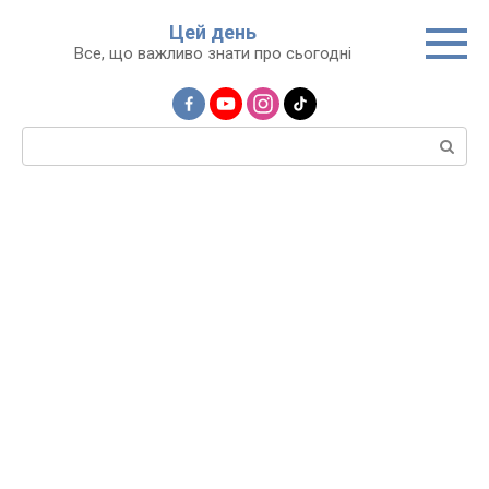
Перейти
Цей день
до
Все, що важливо знати про сьогодні
вмісту
Пошук: