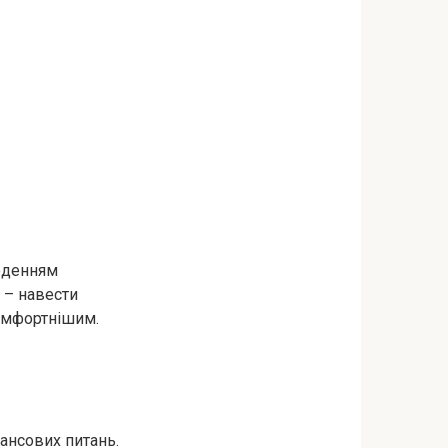
веденням
 – навести
комфортнішим.
нансових питань.