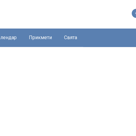
алендар
Прикмети
Свята