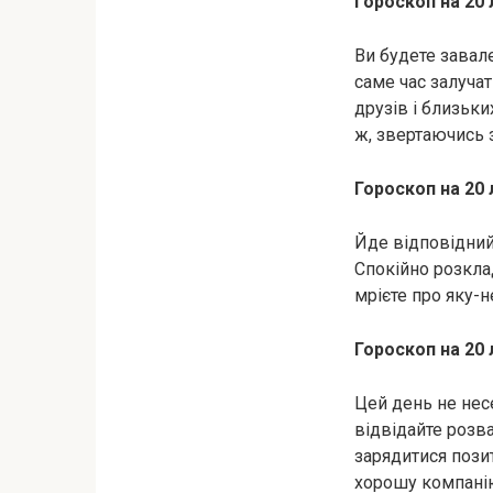
Гороскоп на 20 
Ви будете завал
саме час залуча
друзів і близьки
ж, звертаючись 
Гороскоп на 20 
Йде відповідний
Спокійно розклад
мрієте про яку-н
Гороскоп на 20 
Цей день не несе
відвідайте розв
зарядитися позит
хорошу компані