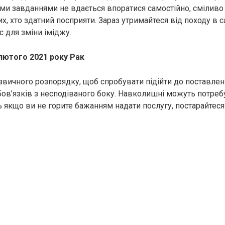
ми завданнями не вдається впоратися самостійно, сміливо 
, хто здатний посприяти. Зараз утримайтеся від походу в с
с для зміни іміджу.
лютого 2021 року Рак
 звичного розпорядку, щоб спробувати підійти до поставле
ов’язків з несподіваного боку. Навколишні можуть потреб
ь якщо ви не горите бажанням надати послугу, постарайтеся