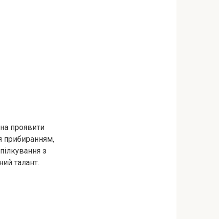
жна проявити
ся прибиранням,
пілкування з
ний талант.