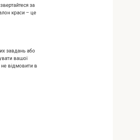
звертайтеся за
алон краси – це
них завдань або
увати вашої
 не відмовити в