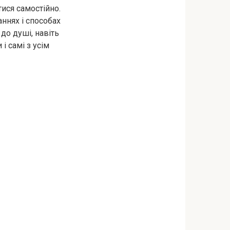
ися самостійно.
аннях і способах
 до душі, навіть
і самі з усім