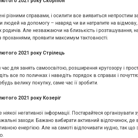
лютого 2021 року Скорпіон
ені різними справами, і осилити все виявиться непростим з
ти людей на допомогу – навряд чи ви натрапите на відмову,
х родичів. Але незважаючи на близькість і розташування, н
з проханнями, проявити максимум тактовності.
лютого 2021 року Стрілець
 час для занять самоосвітою, розширення кругозору і прост
іть все по поличках і наведіть порядок в справах і почутт
ебудь велику покупку, саме час її зробити.
лютого 2021 року Козеріг
 ніякої негативної інформації. Постарайтеся організувати з
ажальні заходи. Бажано вибирати активний відпочинок, де
ивною енергією. Але на самоті відпочивати нудно, так що з
ю.