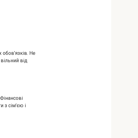
 обов’язків. Не
 вільний від
 Фінансові
 з сім’єю і