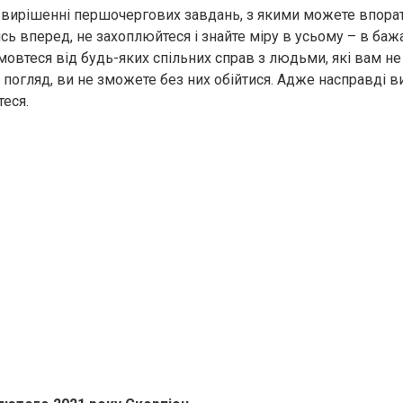
 вирішенні першочергових завдань, з якими можете впорат
ь вперед, не захоплюйтеся і знайте міру в усьому – в баж
ідмовтеся від будь-яких спільних справ з людьми, які вам не
погляд, ви не зможете без них обійтися. Адже насправді ви 
теся.