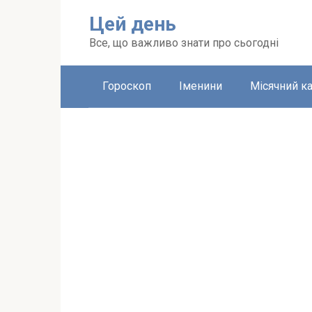
Перейти
Цей день
до
вмісту
Все, що важливо знати про сьогодні
Гороскоп
Іменини
Місячний к