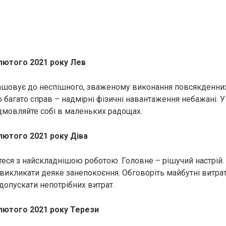
 лютого 2021 року Лев
ашовує до неспішного, зваженому виконання повсякденних
 багато справ – надмірні фізичні навантаження небажані. У
ідмовляйте собі в маленьких радощах.
лютого 2021 року Діва
теся з найскладнішою роботою. Головне – рішучий настрій.
викликати деяке занепокоєння. Обговоріть майбутні витрати
допускати непотрібних витрат.
 лютого 2021 року Терези