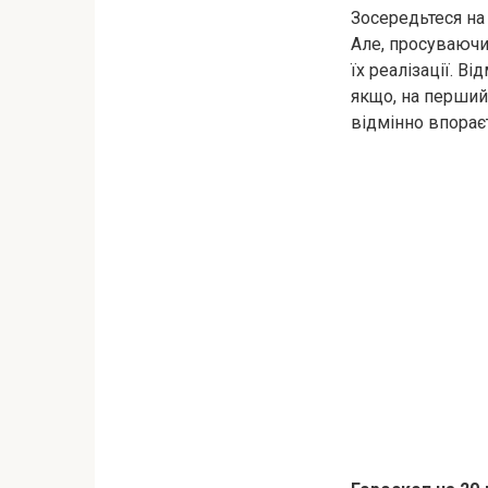
Зосередьтеся на
Але, просуваючис
їх реалізації. В
якщо, на перший 
відмінно впорає