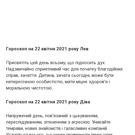
Гороскоп на 22 квітня 2021 року Лев
Присвятіть цей день всьому, що підносить дух.
Надзвичайно сприятливий час для початку благодійних
справ, зачаття. Дитина, зачата сьогодні, може бути
непересічною особистістю, мати міцне здоров’я і
моральною чистотою.
Гороскоп на 22 квітня 2021 року Діва
Напружений день, пов’язаний з цькуванням,
переслідуванням, зіткненням з агресією. Уникайте
темряви, нових знайомств і галасливих компаній.
Уступіться всього, що може привернути темні сили.