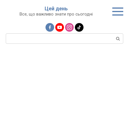
Перейти
Цей день
до
Все, що важливо знати про сьогодні
вмісту
Пошук: