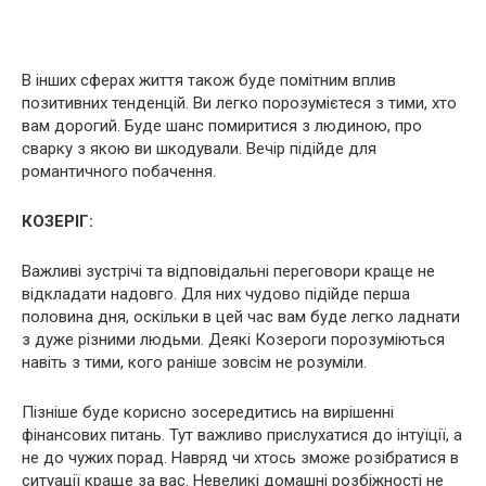
В інших сферах життя також буде помітним вплив
позитивних тенденцій. Ви легко порозумієтеся з тими, хто
вам дорогий. Буде шанс помиритися з людиною, про
сварку з якою ви шкодували. Вечір підійде для
романтичного побачення.
КОЗЕРІГ:
Важливі зустрічі та відповідальні переговори краще не
відкладати надовго. Для них чудово підійде перша
половина дня, оскільки в цей час вам буде легко ладнати
з дуже різними людьми. Деякі Козероги порозуміються
навіть з тими, кого раніше зовсім не розуміли.
Пізніше буде корисно зосередитись на вирішенні
фінансових питань. Тут важливо прислухатися до інтуїції, а
не до чужих порад. Навряд чи хтось зможе розібратися в
ситуації краще за вас. Невеликі домашні розбіжності не