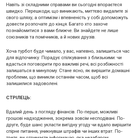
Навіть зі складними справами ви сьогодні впораєтеся
швидко. Перешкоди, що виникають, миттєво видалите зі
свого шляху, а оптимізм і впевненість у собі допоможуть
довести розпочате до кінця. Багато хто захоче
познайомитися з вами ближче. Ви знайдете не лише
союзників та помічників, а й нових друзів.
Хоча турбот буде чимало, у вас, напевно, залишиться час
для відпочинку. Порадує спілкування з близькими: чи
вдасться поговорити про важливі речі, всі розбіжності
залишаться в минулому. Стане ясно, як вирішити домашні
проблеми, що виникли останнім часом, щоб всі
залишилися задоволені.
СТРІЛЕЦЬ:
Вдалий день з погляду фінансів. По-перше, можливі
грошові надходження, зокрема зовсім несподівані. По-
друге, буде шанс укласти вигідну угоду чи вдало вирішити
спірне питання, уникнувши штрафів чи інших втрат. По-
третє, ви отримаєте інформацію, яка незабаром