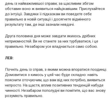
день із найважливішої справи; за щасливим збігом
обставин воно ж виявиться найцікавішим. Прислухайтеся
до інтуїції. Завдяки її підказкам ви поведете себе
правильно в новій ситуації і досягнете відмінного
результату там, де інші зазнали невдачі.
Друга половина дня може завдати якихось дрібних
неприємностей. Ви не станете за них турбуватися, і це
правильно. Незабаром усе владнається само собою.
ЛЕВ:
Почніть день із справ, з якими можна впоратися поодинці.
Домовитися з кимось у цей час буде складно: навіть
пояснити оточуючим, що вам від них потрібно, виявиться
непросто. На щастя, вплив позитивних тенденцій набуде
чинності. Незабаром пополудні ви помітите, що вас знову
розуміють правильно.