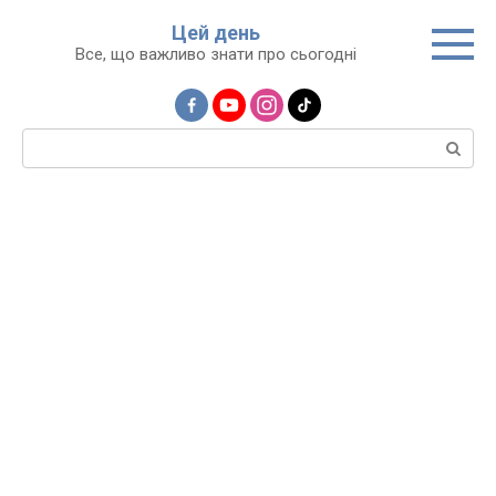
Перейти
Цей день
до
Все, що важливо знати про сьогодні
вмісту
Пошук: