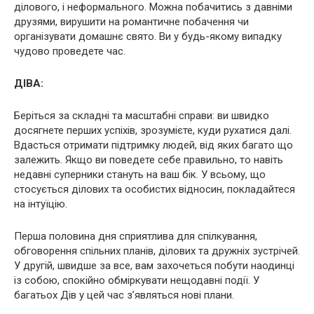
ділового, і неформального. Можна побачитись з давніми
друзями, вирушити на романтичне побачення чи
організувати домашнє свято. Ви у будь-якому випадку
чудово проведете час.
ДІВА:
Беріться за складні та масштабні справи: ви швидко
досягнете перших успіхів, зрозумієте, куди рухатися далі.
Вдасться отримати підтримку людей, від яких багато що
залежить. Якщо ви поведете себе правильно, то навіть
недавні суперники стануть на ваш бік. У всьому, що
стосується ділових та особистих відносин, покладайтеся
на інтуїцію.
Перша половина дня сприятлива для спілкування,
обговорення спільних планів, ділових та дружніх зустрічей.
У другій, швидше за все, вам захочеться побути наодинці
із собою, спокійно обміркувати нещодавні події. У
багатьох Дів у цей час з’являться нові плани.