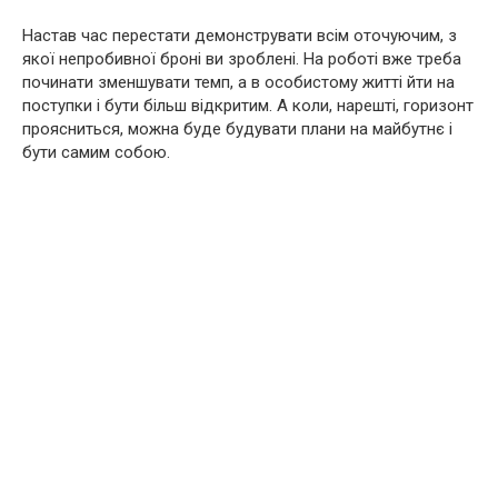
Настав час перестати демонструвати всім оточуючим, з
якої непробивної броні ви зроблені. На роботі вже треба
починати зменшувати темп, а в особистому житті йти на
поступки і бути більш відкритим. А коли, нарешті, горизонт
проясниться, можна буде будувати плани на майбутнє і
бути самим собою.