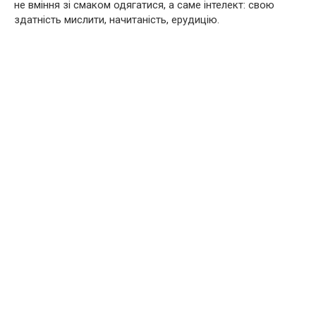
не вміння зі смаком одягатися, а саме інтелект: свою
здатність мислити, начитаність, ерудицію.