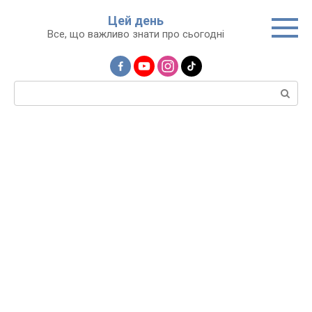
Перейти
Цей день
до
Все, що важливо знати про сьогодні
вмісту
Пошук: