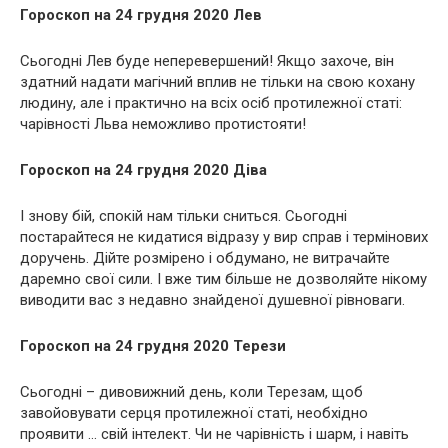
Гороскоп на 24 грудня 2020 Лев
Сьогодні Лев буде неперевершений! Якщо захоче, він
здатний надати магічний вплив не тільки на свою кохану
людину, але і практично на всіх осіб протилежної статі:
чарівності Льва неможливо протистояти!
Гороскоп на 24 грудня 2020 Діва
І знову бій, спокій нам тільки сниться. Сьогодні
постарайтеся не кидатися відразу у вир справ і термінових
доручень. Дійте розмірено і обдумано, не витрачайте
даремно свої сили. І вже тим більше не дозволяйте нікому
виводити вас з недавно знайденої душевної рівноваги.
Гороскоп на 24 грудня 2020 Терези
Сьогодні – дивовижний день, коли Терезам, щоб
завойовувати серця протилежної статі, необхідно
проявити … свій інтелект. Чи не чарівність і шарм, і навіть