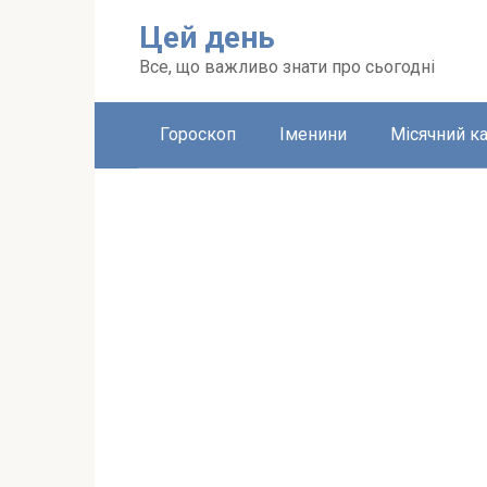
Перейти
Цей день
до
вмісту
Все, що важливо знати про сьогодні
Гороскоп
Іменини
Місячний к