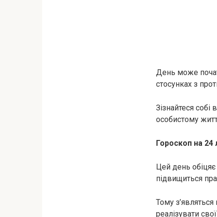
День може почат
стосунках з про
Зізнайтеся собі 
особистому житт
Гороскоп на 24 
Цей день обіцяє
підвищиться прац
Тому з’являться
реалізувати сво