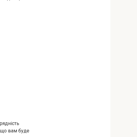
орядність
 що вам буде