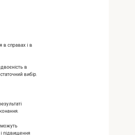
 в справах і в
здвоєність в
таточний вибір.
результаті
конання.
 зможуть
 і підвищення