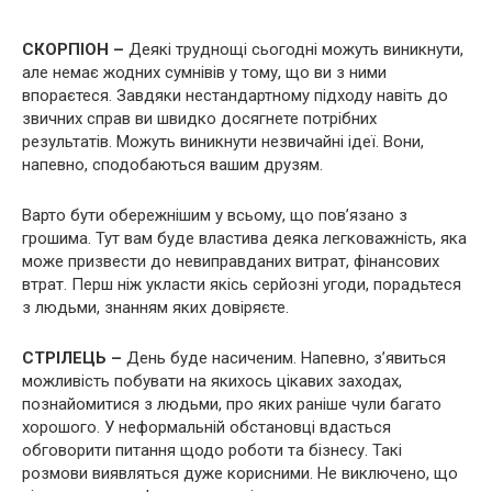
СКОРПІОН –
Деякі труднощі сьогодні можуть виникнути,
але немає жодних сумнівів у тому, що ви з ними
впораєтеся. Завдяки нестандартному підходу навіть до
звичних справ ви швидко досягнете потрібних
результатів. Можуть виникнути незвичайні ідеї. Вони,
напевно, сподобаються вашим друзям.
Варто бути обережнішим у всьому, що пов’язано з
грошима. Тут вам буде властива деяка легковажність, яка
може призвести до невиправданих витрат, фінансових
втрат. Перш ніж укласти якісь серйозні угоди, порадьтеся
з людьми, знанням яких довіряєте.
СТРІЛЕЦЬ –
День буде насиченим. Напевно, з’явиться
можливість побувати на якихось цікавих заходах,
познайомитися з людьми, про яких раніше чули багато
хорошого. У неформальній обстановці вдасться
обговорити питання щодо роботи та бізнесу. Такі
розмови виявляться дуже корисними. Не виключено, що