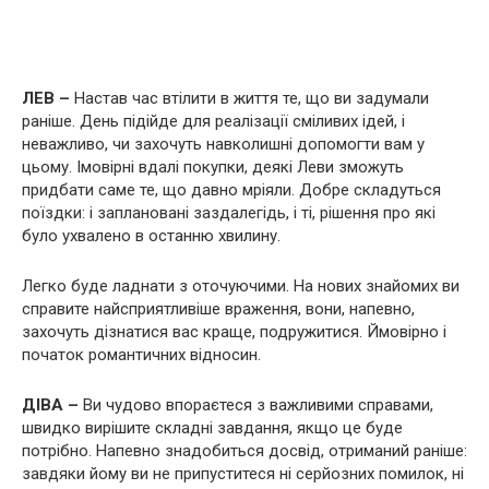
ЛЕВ –
Настав час втілити в життя те, що ви задумали
раніше. День підійде для реалізації сміливих ідей, і
неважливо, чи захочуть навколишні допомогти вам у
цьому. Імовірні вдалі покупки, деякі Леви зможуть
придбати саме те, що давно мріяли. Добре складуться
поїздки: і заплановані заздалегідь, і ті, рішення про які
було ухвалено в останню хвилину.
Легко буде ладнати з оточуючими. На нових знайомих ви
справите найсприятливіше враження, вони, напевно,
захочуть дізнатися вас краще, подружитися. Ймовірно і
початок романтичних відносин.
ДІВА –
Ви чудово впораєтеся з важливими справами,
швидко вирішите складні завдання, якщо це буде
потрібно. Напевно знадобиться досвід, отриманий раніше:
завдяки йому ви не припуститеся ні серйозних помилок, ні