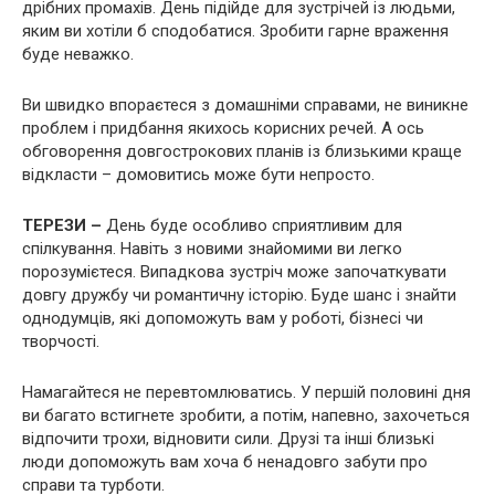
дрібних промахів. День підійде для зустрічей із людьми,
яким ви хотіли б сподобатися. Зробити гарне враження
буде неважко.
Ви швидко впораєтеся з домашніми справами, не виникне
проблем і придбання якихось корисних речей. А ось
обговорення довгострокових планів із близькими краще
відкласти – домовитись може бути непросто.
ТЕРЕЗИ –
День буде особливо сприятливим для
спілкування. Навіть з новими знайомими ви легко
порозумієтеся. Випадкова зустріч може започаткувати
довгу дружбу чи романтичну історію. Буде шанс і знайти
однодумців, які допоможуть вам у роботі, бізнесі чи
творчості.
Намагайтеся не перевтомлюватись. У першій половині дня
ви багато встигнете зробити, а потім, напевно, захочеться
відпочити трохи, відновити сили. Друзі та інші близькі
люди допоможуть вам хоча б ненадовго забути про
справи та турботи.