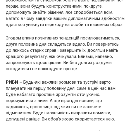
розбіжностей та суперечок. Але не варто переживати: по-
перше, вони будуть конструктивними, по-друге,
допоможуть знайти рішення, яке сподобається всім.
Багато в чому завдяки вашим дипломатичним здібностям
вдасться уникнути переходу на особи та взаємних образ.
Згодом вплив позитивних тенденцій посилюватиметься,
друга половина дня складеться вдало. Ви повернетесь
до якихось старих справ і завершите їх, досягши навіть
кращого результату, ніж очікували. Близькі, напевно,
запропонують щось цікаве. Ви без довгих роздумів
погодитеся і не пошкодуєте про це.
РИБИ –
Будь-які важливі розмови та зустрічі варто
планувати на першу половину дня: саме в цей час вам
буде набагато простіше зрозуміти оточуючих,
порозумітися з ними. А ще вірогідні новини, що
надихають, пропозиції, від яких ви не захочете
відмовитися. Буде і можливість виправити помилки,
допущені раніше. Ви обов’язково скористаєтеся нею.