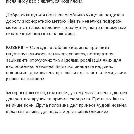
після них у вас з’являться нові плани.
Добре складуться поїздки, особливо якщо ви поїдете в
дорогу з конкретною метою. Навіть невелика подорож
може стати захоплюючим і незабутнім, якщо в ньому вам
складе компанію кохана людина.
КОЗЕРІГ –
Сьогодні особливо корисно проявити
ініціативу в якихось важливих справах, постаратися
зацікавити оточуючих тими ідеями, реалізація яких для
вас особливо важлива. Ви легко знайдете надійних
союзників, домовитеся про спільні дії навіть з тими, з ким
раніше не ладнали.
Імовірні грошові надходження, у тому числі з несподіваних
джерел, подарунки та приємні сюрпризи. Проте потішать
не лише вони. Друга половина дня принесе чудові новини,
важливі не лише для вас, а й для ваших близьких.