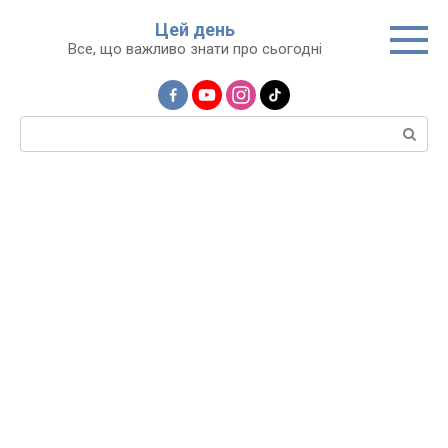
Перейти
Цей день
до
Все, що важливо знати про сьогодні
вмісту
Пошук: