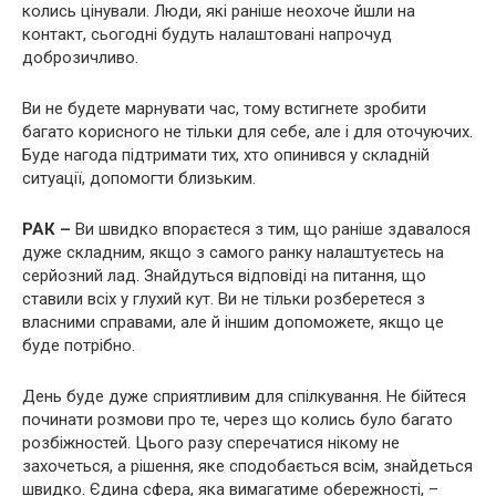
колись цінували. Люди, які раніше неохоче йшли на
контакт, сьогодні будуть налаштовані напрочуд
доброзичливо.
Ви не будете марнувати час, тому встигнете зробити
багато корисного не тільки для себе, але і для оточуючих.
Буде нагода підтримати тих, хто опинився у складній
ситуації, допомогти близьким.
РАК –
Ви швидко впораєтеся з тим, що раніше здавалося
дуже складним, якщо з самого ранку налаштуєтесь на
серйозний лад. Знайдуться відповіді на питання, що
ставили всіх у глухий кут. Ви не тільки розберетеся з
власними справами, але й іншим допоможете, якщо це
буде потрібно.
День буде дуже сприятливим для спілкування. Не бійтеся
починати розмови про те, через що колись було багато
розбіжностей. Цього разу сперечатися нікому не
захочеться, а рішення, яке сподобається всім, знайдеться
швидко. Єдина сфера, яка вимагатиме обережності, –