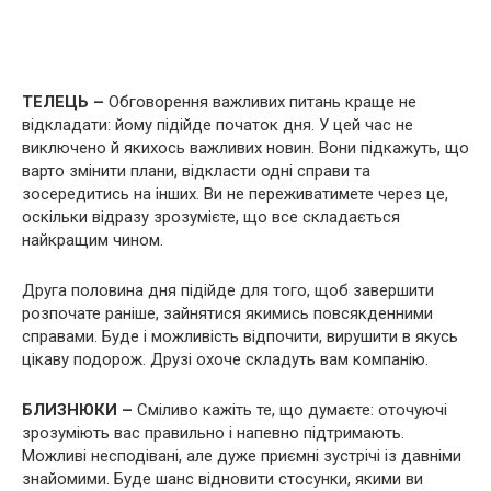
ТЕЛЕЦЬ –
Обговорення важливих питань краще не
відкладати: йому підійде початок дня. У цей час не
виключено й якихось важливих новин. Вони підкажуть, що
варто змінити плани, відкласти одні справи та
зосередитись на інших. Ви не переживатимете через це,
оскільки відразу зрозумієте, що все складається
найкращим чином.
Друга половина дня підійде для того, щоб завершити
розпочате раніше, зайнятися якимись повсякденними
справами. Буде і можливість відпочити, вирушити в якусь
цікаву подорож. Друзі охоче складуть вам компанію.
БЛИЗНЮКИ –
Сміливо кажіть те, що думаєте: оточуючі
зрозуміють вас правильно і напевно підтримають.
Можливі несподівані, але дуже приємні зустрічі із давніми
знайомими. Буде шанс відновити стосунки, якими ви