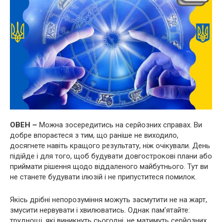
ОВЕН –
Можна зосередитись на серйозних справах. Ви
добре впораєтеся з тим, що раніше не виходило,
досягнете навіть кращого результату, ніж очікували. День
підійде і для того, щоб будувати довгострокові плани або
приймати рішення щодо віддаленого майбутнього. Тут ви
не станете будувати ілюзій і не припуститеся помилок.
Якісь дрібні непорозуміння можуть засмутити не на жарт,
змусити нервувати і хвилюватись. Однак пам’ятайте:
труднощі, які виникнуть сьогодні, не матимуть серйозних